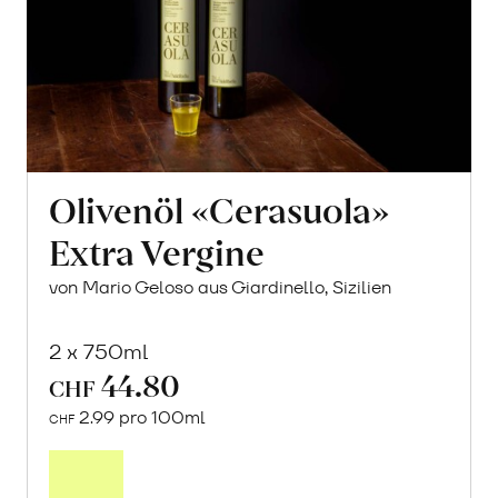
Olivenöl «Cerasuola»
Extra Vergine
von Mario Geloso aus Giardinello, Sizilien
2 x 750ml
44.80
CHF
2.99 pro 100ml
CHF
In
den
Warenkorb