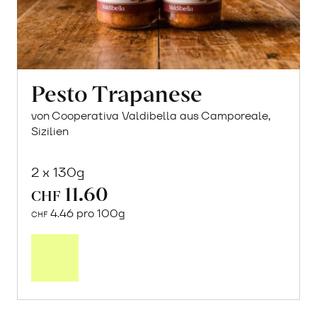
Pesto Trapanese
von Cooperativa Valdibella aus Camporeale,
Sizilien
2 x 130g
11.60
CHF
4.46 pro 100g
CHF
In
den
Warenkorb