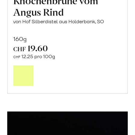
Knochenbrühe vom
Angus Rind
von Hof Silberdistel aus Holderbank, SO
160g
19.60
CHF
12.25 pro 100g
CHF
In
den
Warenkorb