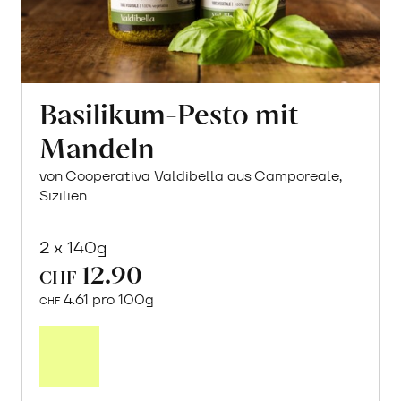
Basilikum-Pesto mit
Mandeln
von Cooperativa Valdibella aus Camporeale,
Sizilien
2 x 140g
12.90
CHF
4.61 pro 100g
CHF
In
den
Warenkorb