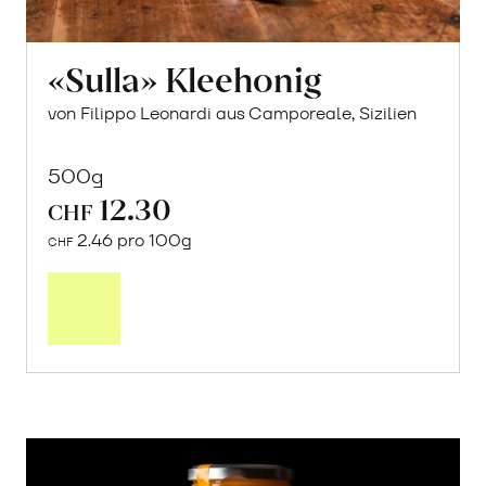
«Sulla» Kleehonig
von Filippo Leonardi aus Camporeale, Sizilien
500g
12.30
CHF
2.46 pro 100g
CHF
In
den
Warenkorb