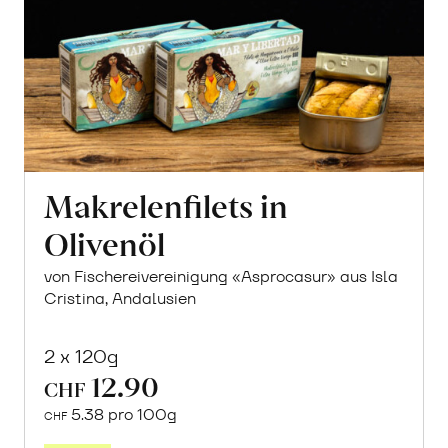
Makrelenfilets in
Olivenöl
von Fischereivereinigung «Asprocasur» aus Isla
Cristina, Andalusien
2 x 120g
12.90
CHF
5.38 pro 100g
CHF
In