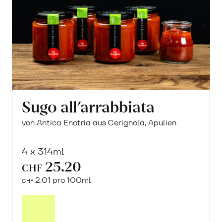
Sugo all’arrabbiata
von Antica Enotria aus Cerignola, Apulien
4 x 314ml
25.20
CHF
2.01 pro 100ml
CHF
In
den
Warenkorb