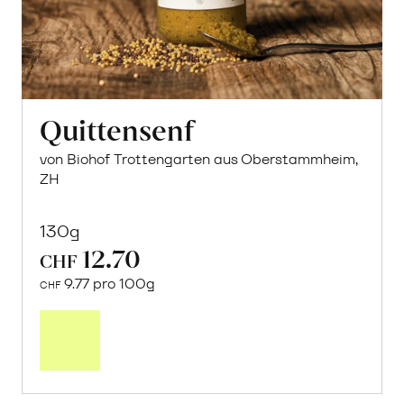
Quittensenf
von Biohof Trottengarten aus Oberstammheim,
ZH
130g
12.70
CHF
9.77 pro 100g
CHF
In
den
Warenkorb