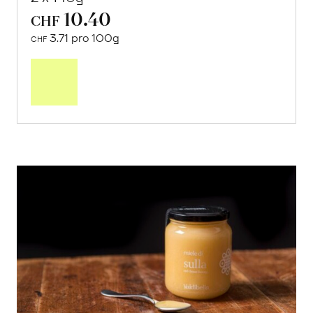
10.40
CHF
3.71 pro 100g
CHF
In
den
Warenkorb