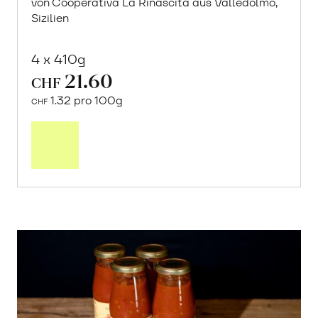
von Cooperativa La Rinascita aus Valledolmo,
Sizilien
4 x 410g
21.60
CHF
1.32 pro 100g
CHF
In
den
Warenkorb