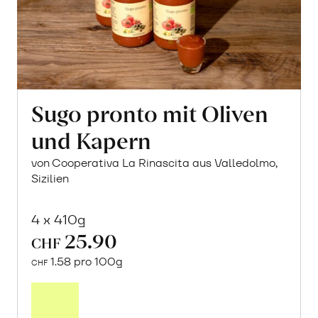
Sugo pronto mit Oliven
und Kapern
von Cooperativa La Rinascita aus Valledolmo,
Sizilien
4 x 410g
25.90
CHF
1.58 pro 100g
CHF
In
den
Warenkorb