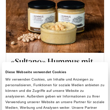
«Sultano» Hummus mit
Mandelmus
Diese Webseite verwendet Cookies
von Cooperativa Valdibella aus Camporeale,
Wir verwenden Cookies, um Inhalte und Anzeigen zu
Sizilien
personalisieren, Funktionen für soziale Medien anbieten zu
können und die Zugriffe auf unsere Website zu
analysieren. Außerdem geben wir Informationen zu Ihrer
2 x 220g
Verwendung unserer Website an unsere Partner für soziale
12.60
CHF
Medien, Werbung und Analysen weiter. Unsere Partner