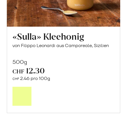
«Sulla» Kleehonig
von Filippo Leonardi aus Camporeale, Sizilien
500g
12.30
CHF
2.46 pro 100g
CHF
In
den
Warenkorb