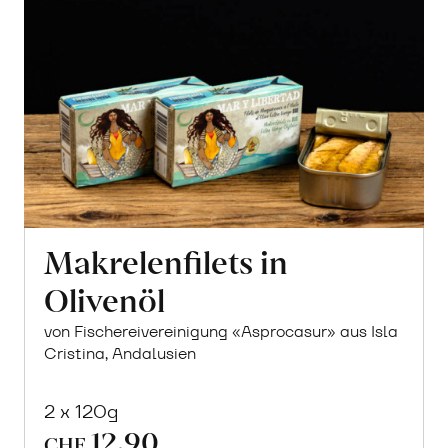
Makrelenfilets in
Olivenöl
von Fischereivereinigung «Asprocasur» aus Isla
Cristina, Andalusien
2 x 120g
12.90
CHF