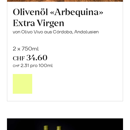
Olivenöl «Arbequina»
Extra Virgen
von Olivo Vivo aus Córdoba, Andalusien
2 x 750ml
34.60
CHF
2.31 pro 100ml
CHF
In
den
Warenkorb