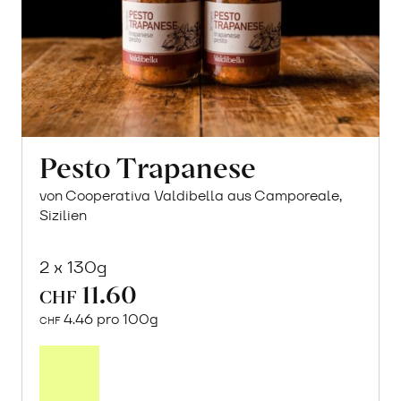
Pesto Trapanese
von Cooperativa Valdibella aus Camporeale,
Sizilien
2 x 130g
11.60
CHF
4.46 pro 100g
CHF
In
den
Warenkorb