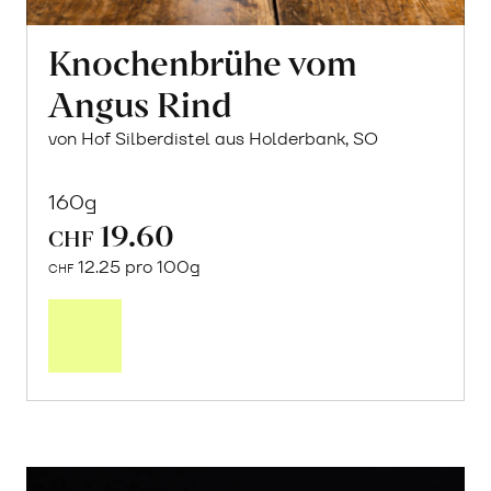
Knochenbrühe vom
Angus Rind
von Hof Silberdistel aus Holderbank, SO
160g
19.60
CHF
12.25 pro 100g
CHF
In
den
Warenkorb