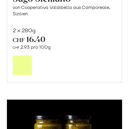
von Cooperativa Valdibella aus Camporeale,
Sizilien
2 x 280g
16.40
CHF
2.93 pro 100g
CHF
In
den
Warenkorb