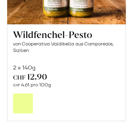
Wildfenchel-Pesto
von Cooperativa Valdibella aus Camporeale,
Sizilien
2 x 140g
12.90
CHF
4.61 pro 100g
CHF
In
den
Warenkorb