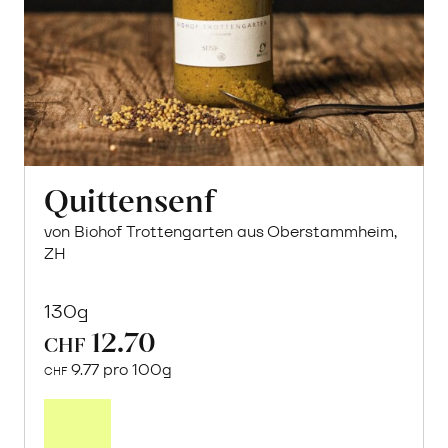
Quittensenf
von Biohof Trottengarten aus Oberstammheim,
ZH
130g
12.70
CHF
9.77 pro 100g
CHF
In
den
Warenkorb