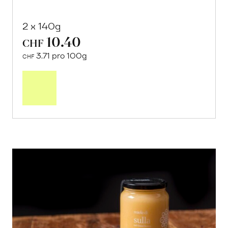
2 x 140g
10.40
CHF
3.71 pro 100g
CHF
In
den
Warenkorb