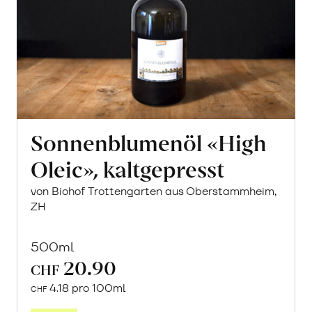
Sonnenblumenöl «High
Oleic», kaltgepresst
von Biohof Trottengarten aus Oberstammheim,
ZH
500ml
20.90
CHF
4.18 pro 100ml
CHF
In