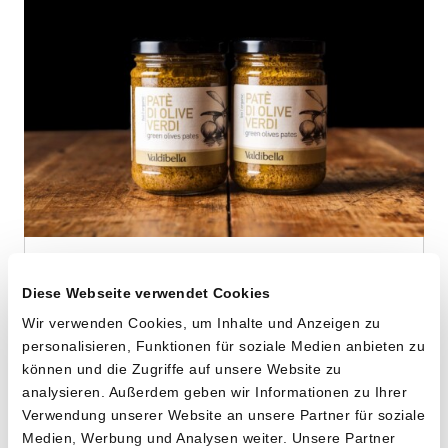
Grüne Oliven-Tapenade
Diese Webseite verwendet Cookies
von Cooperativa Valdibella aus Camporeale,
Sizilien
Wir verwenden Cookies, um Inhalte und Anzeigen zu
personalisieren, Funktionen für soziale Medien anbieten zu
können und die Zugriffe auf unsere Website zu
2 x 140g
analysieren. Außerdem geben wir Informationen zu Ihrer
10.20
CHF
Verwendung unserer Website an unsere Partner für soziale
Medien, Werbung und Analysen weiter. Unsere Partner
3.64 pro 100g
CHF