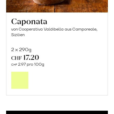
Caponata
von Cooperativa Valdibella aus Camporeale,
Sizilien
2 x 290g
17.20
CHF
2.97 pro 100g
CHF
In
den
Warenkorb