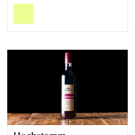
den
Warenkorb
Hochstamm