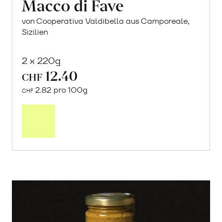
Macco di Fave
von Cooperativa Valdibella aus Camporeale,
Sizilien
2 x 220g
12.40
CHF
2.82 pro 100g
CHF
In
den
Warenkorb