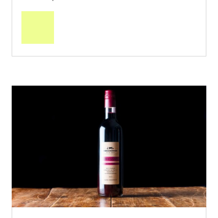
In
den
Warenkorb