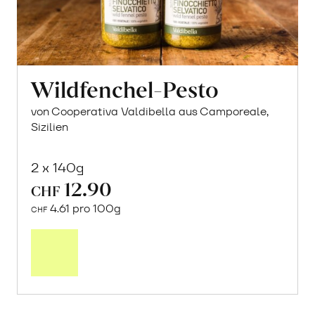
Wildfenchel-Pesto
von Cooperativa Valdibella aus Camporeale,
Sizilien
2 x 140g
12.90
CHF
4.61 pro 100g
CHF
In
den
Warenkorb