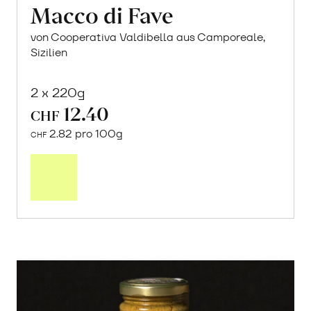
Macco di Fave
von Cooperativa Valdibella aus Camporeale,
Sizilien
2 x 220g
12.40
CHF
2.82 pro 100g
CHF
In
den
Warenkorb