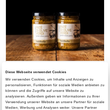
Grüne Oliven-Tapenade
Diese Webseite verwendet Cookies
von Cooperativa Valdibella aus Camporeale,
Wir verwenden Cookies, um Inhalte und Anzeigen zu
Sizilien
personalisieren, Funktionen für soziale Medien anbieten zu
können und die Zugriffe auf unsere Website zu
2 x 140g
analysieren. Außerdem geben wir Informationen zu Ihrer
10.20
Verwendung unserer Website an unsere Partner für soziale
CHF
Medien, Werbung und Analysen weiter. Unsere Partner