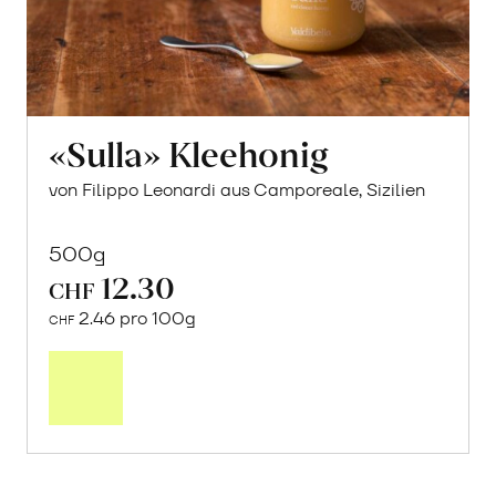
«Sulla» Kleehonig
von Filippo Leonardi aus Camporeale, Sizilien
500g
12.30
CHF
2.46 pro 100g
CHF
In
den
Warenkorb