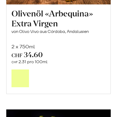
Olivenöl «Arbequina»
Extra Virgen
von Olivo Vivo aus Córdoba, Andalusien
2 x 750ml
34.60
CHF
2.31 pro 100ml
CHF
In
den
Warenkorb