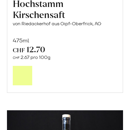
Hochstamm
Kirschensaft
von Riedackerhof aus Gipf-Oberfrick, AG
475ml
12.70
CHF
2.67 pro 100g
CHF
In
den
Warenkorb