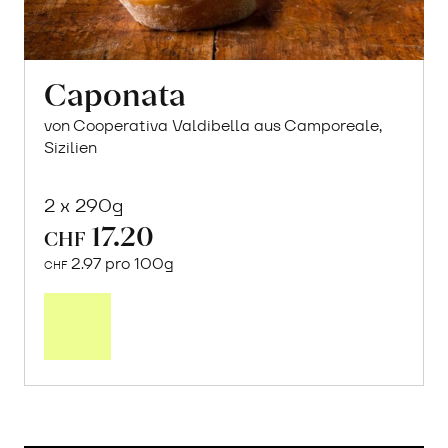
Caponata
von Cooperativa Valdibella aus Camporeale,
Sizilien
2 x 290g
17.20
CHF
2.97 pro 100g
CHF
In
den
Warenkorb