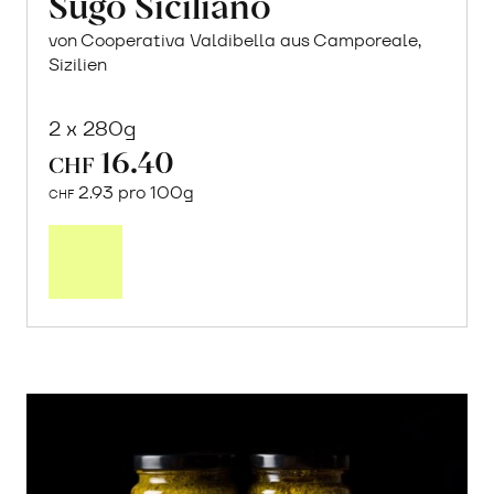
Sugo Siciliano
von Cooperativa Valdibella aus Camporeale,
Sizilien
2 x 280g
16.40
CHF
2.93 pro 100g
CHF
In
den
Warenkorb