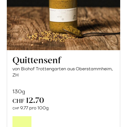
Quittensenf
von Biohof Trottengarten aus Oberstammheim,
ZH
130g
12.70
CHF
9.77 pro 100g
CHF
In
den
Warenkorb