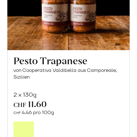
Pesto Trapanese
von Cooperativa Valdibella aus Camporeale,
Sizilien
2 x 130g
11.60
CHF
4.46 pro 100g
CHF
In
den
Warenkorb