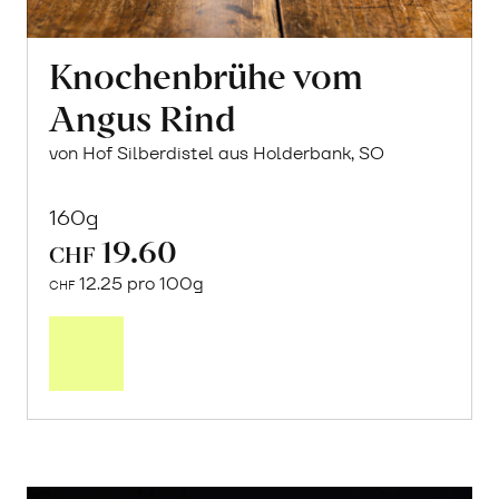
Knochenbrühe vom
Angus Rind
von Hof Silberdistel aus Holderbank, SO
160g
19.60
CHF
12.25 pro 100g
CHF
In
den
Warenkorb