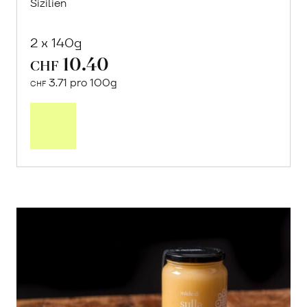
Sizilien
2 x 140g
10.40
CHF
3.71 pro 100g
CHF
In
den
Warenkorb