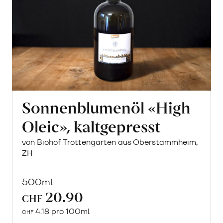
Sonnenblumenöl «High
Oleic», kaltgepresst
von Biohof Trottengarten aus Oberstammheim,
ZH
500ml
20.90
CHF
4.18 pro 100ml
CHF
In