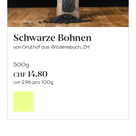
Schwarze Bohnen
von Grüthof aus Wildensbuch, ZH
500g
14.80
CHF
2.96 pro 100g
CHF
In
den
Warenkorb