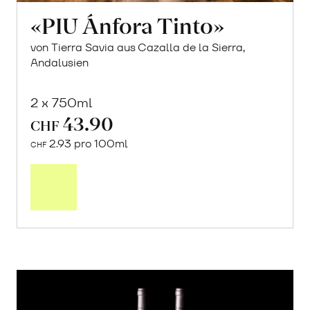
«PIU Ánfora Tinto»
von Tierra Savia aus Cazalla de la Sierra,
Andalusien
2 x 750ml
43.90
CHF
2.93 pro 100ml
CHF
In
den
Warenkorb