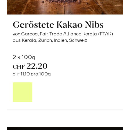
Geröstete Kakao Nibs
von Garçoa, Fair Trade Alliance Kerala (FTAK)
aus Kerala, Zürich, Indien, Schweiz
2 x 100g
22.20
CHF
11.10 pro 100g
CHF
In
den
Warenkorb