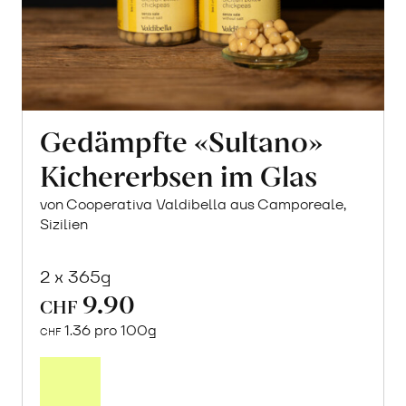
Gedämpfte «Sultano»
Kichererbsen im Glas
von Cooperativa Valdibella aus Camporeale,
Sizilien
2 x 365g
9.90
CHF
1.36 pro 100g
CHF
In
den
Warenkorb