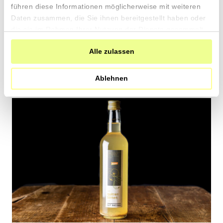
0.50 pro 100ml
führen diese Informationen möglicherweise mit weiteren
CHF
In
Daten zusammen, die Sie ihnen bereitgestellt haben oder
den
die sie im Rahmen Ihrer Nutzung der Dienste gesammelt
Warenkorb
haben.
Alle zulassen
Ablehnen