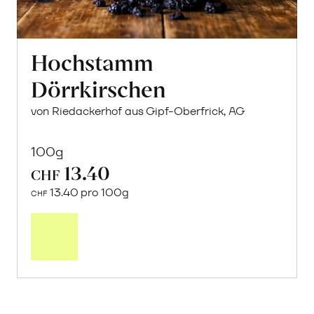
Hochstamm
Dörrkirschen
von Riedackerhof aus Gipf-Oberfrick, AG
100g
13.40
CHF
13.40 pro 100g
CHF
In
den
Warenkorb