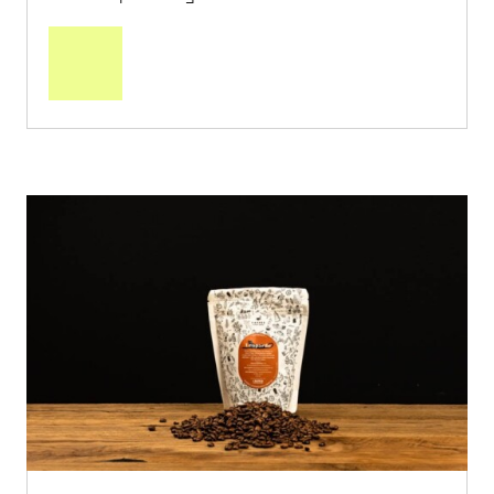
In
den
Warenkorb