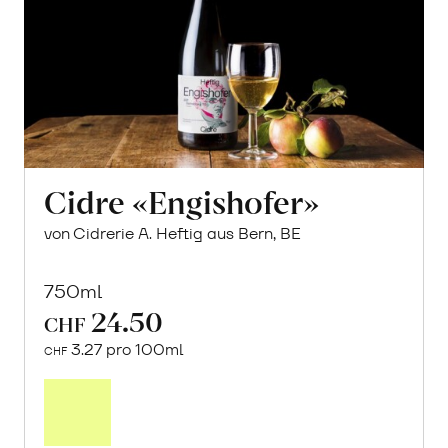
Cidre «Engishofer»
von Cidrerie A. Heftig aus Bern, BE
750ml
24.50
CHF
3.27 pro 100ml
CHF
In
den
Warenkorb