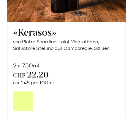
«Kerasos»
von Pietro Scardino, Luigi Montalbano,
Salvatore Stellino aus Camporeale, Sizilien
2 x 750ml
22.20
CHF
1.48 pro 100ml
CHF
In
den
Warenkorb