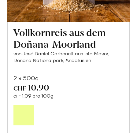
Vollkornreis aus dem
Doñana-Moorland
von José Daniel Carbonell aus Isla Mayor,
Doñana Nationalpark, Andalusien
2 x 500g
10.90
CHF
1.09 pro 100g
CHF
In
den
Warenkorb