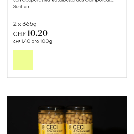
Sizilien
2 x 365g
10.20
CHF
1.40 pro 100g
CHF
In
den
Warenkorb