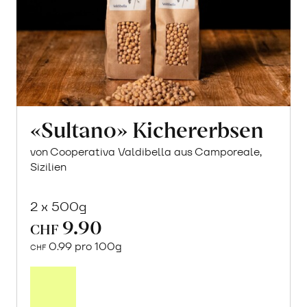
«Sultano» Kichererbsen
von Cooperativa Valdibella aus Camporeale,
Sizilien
2 x 500g
9.90
CHF
0.99 pro 100g
CHF
In
den
Warenkorb