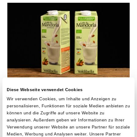
Mandeldrink pur
Diese Webseite verwendet Cookies
von Cooperativa Valdibella aus Camporeale,
Wir verwenden Cookies, um Inhalte und Anzeigen zu
Sizilien
personalisieren, Funktionen für soziale Medien anbieten zu
können und die Zugriffe auf unsere Website zu
analysieren. Außerdem geben wir Informationen zu Ihrer
2 x 1l
Verwendung unserer Website an unsere Partner für soziale
9.90
CHF
Medien, Werbung und Analysen weiter. Unsere Partner