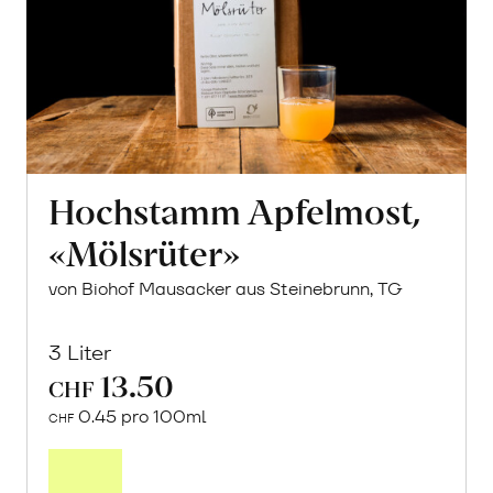
Hochstamm Apfelmost,
«Mölsrüter»
von Biohof Mausacker aus Steinebrunn, TG
3 Liter
13.50
CHF
0.45 pro 100ml
CHF
In
den
Warenkorb