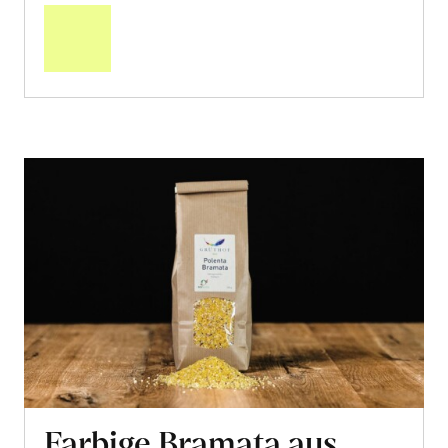
den
Warenkorb
Farbige Bramata aus