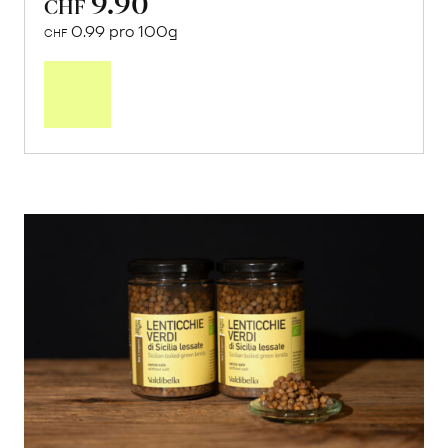
9.90
CHF
0.99 pro 100g
CHF
In
den
Warenkorb