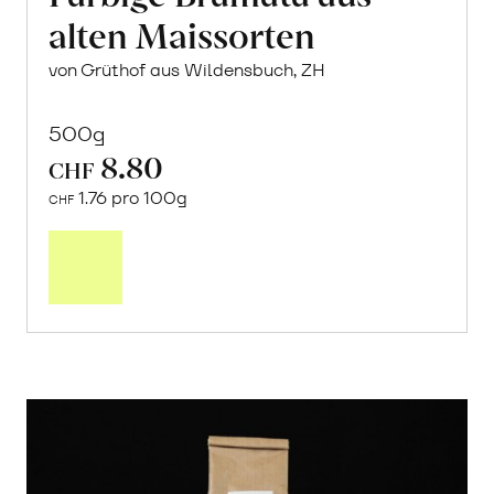
alten Maissorten
von Grüthof aus Wildensbuch, ZH
500g
8.80
CHF
1.76 pro 100g
CHF
In
den
Warenkorb