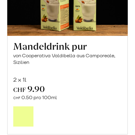
Mandeldrink pur
von Cooperativa Valdibella aus Camporeale,
Sizilien
2 x 1l
9.90
CHF
0.50 pro 100ml
CHF
In
den
Warenkorb