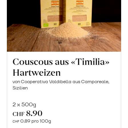
Couscous aus «Timilia»
Hartweizen
von Cooperativa Valdibella aus Camporeale,
Sizilien
2 x 500g
8.90
CHF
0.89 pro 100g
CHF
In