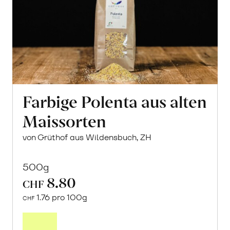
Farbige Polenta aus alten
Maissorten
von Grüthof aus Wildensbuch, ZH
500g
8.80
CHF
1.76 pro 100g
CHF
In
den
Warenkorb