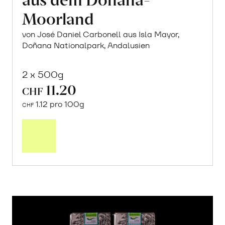
Moorland
von José Daniel Carbonell aus Isla Mayor,
Doñana Nationalpark, Andalusien
2 x 500g
11.20
CHF
1.12 pro 100g
CHF
In
den
Warenkorb