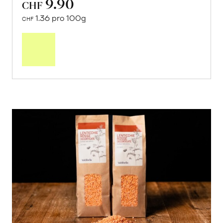
9.90
CHF
1.36 pro 100g
CHF
In
den
Warenkorb