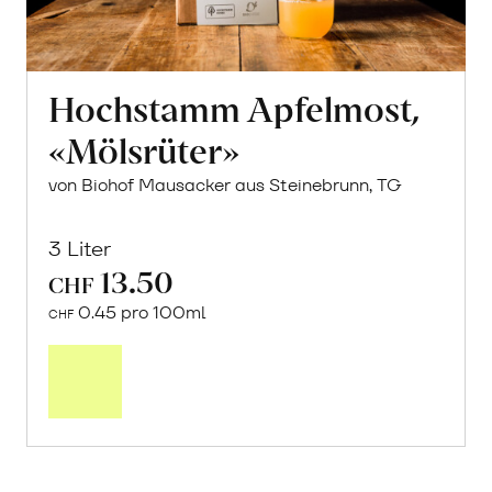
Hochstamm Apfelmost,
«Mölsrüter»
von Biohof Mausacker aus Steinebrunn, TG
3 Liter
13.50
CHF
0.45 pro 100ml
CHF
In
den
Warenkorb