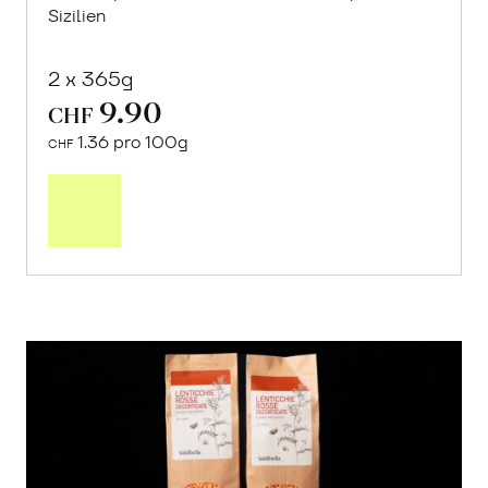
Sizilien
2 x 365g
9.90
CHF
1.36 pro 100g
CHF
In
den
Warenkorb