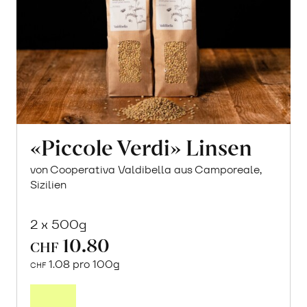
«Piccole Verdi» Linsen
von Cooperativa Valdibella aus Camporeale,
Sizilien
2 x 500g
10.80
CHF
1.08 pro 100g
CHF
In
den