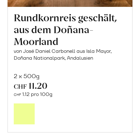
Rundkornreis geschält,
aus dem Doñana-
Moorland
von José Daniel Carbonell aus Isla Mayor,
Doñana Nationalpark, Andalusien
2 x 500g
11.20
CHF
1.12 pro 100g
CHF
In
den
Warenkorb