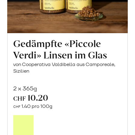
Gedämpfte «Piccole
Verdi» Linsen im Glas
von Cooperativa Valdibella aus Camporeale,
Sizilien
2 x 365g
10.20
CHF
1.40 pro 100g
CHF
In
den
Warenkorb