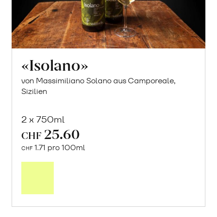
«Isolano»
von Massimiliano Solano aus Camporeale,
Sizilien
2 x 750ml
25.60
CHF
1.71 pro 100ml
CHF
In
den
Warenkorb