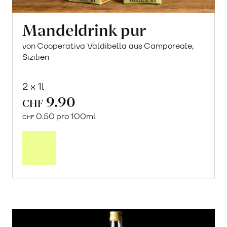
Mandeldrink pur
von Cooperativa Valdibella aus Camporeale,
Sizilien
2 x 1l
9.90
CHF
0.50 pro 100ml
CHF
In
den
Warenkorb