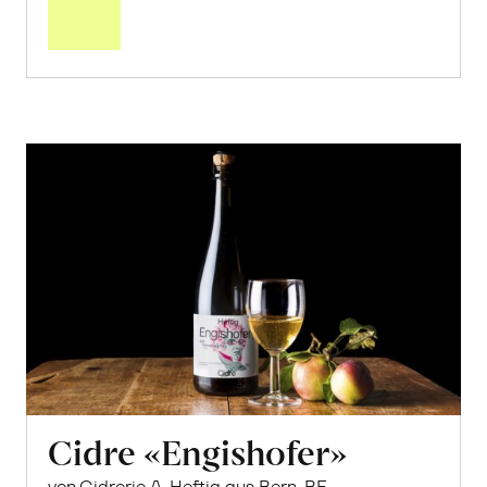
Warenkorb
Cidre «Engishofer»
von Cidrerie A. Heftig aus Bern, BE