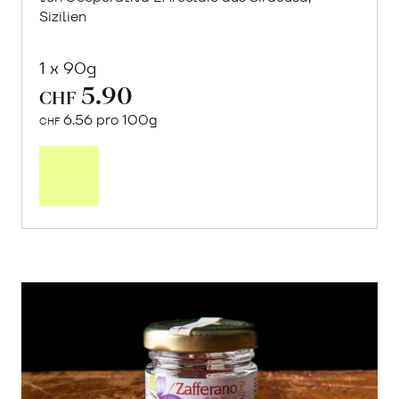
Gomasio
von Cooperativa L’Arcolaio aus Siracusa,
Sizilien
1 x 90g
5.90
CHF
6.56 pro 100g
CHF
In
den
Warenkorb