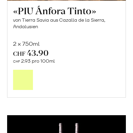
«PIU Ánfora Tinto»
von Tierra Savia aus Cazalla de la Sierra,
Andalusien
2 x 750ml
43.90
CHF
2.93 pro 100ml
CHF
In
den
Warenkorb