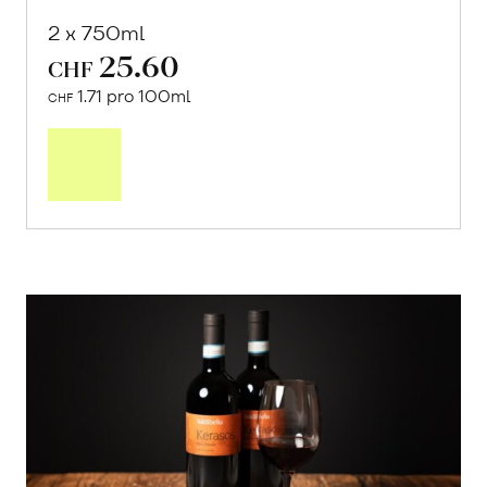
«Isolano»
von Massimiliano Solano aus Camporeale,
Sizilien
2 x 750ml
25.60
CHF
1.71 pro 100ml
CHF
In
den
Warenkorb