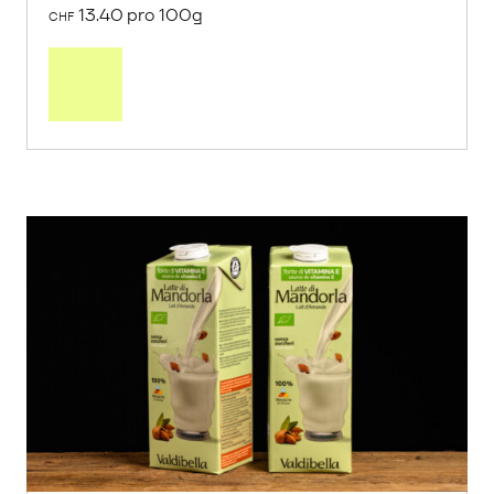
von Riedackerhof aus Gipf-Oberfrick, AG
100g
13.40
CHF
13.40 pro 100g
CHF
In
den
Warenkorb