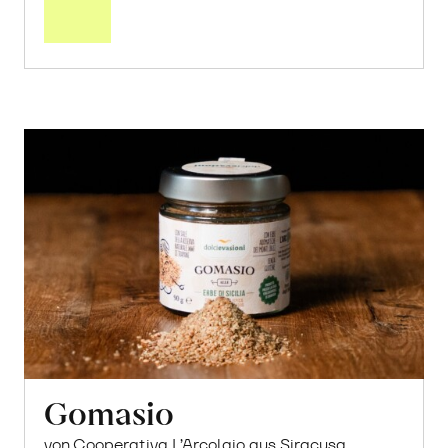
29.80
CHF
1.99 pro 100ml
CHF
In
den
Warenkorb