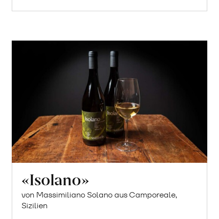
3.27 pro 100ml
CHF
In
den
Warenkorb