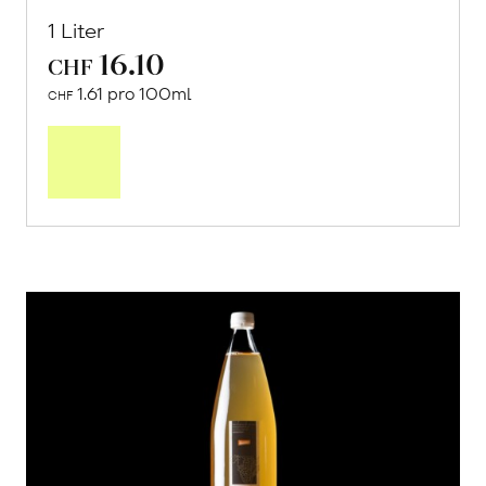
Roter Traubensaft
von Gut Rheinau aus Rheinau, ZH
1 Liter
16.10
CHF
1.61 pro 100ml
CHF
In
den
Warenkorb