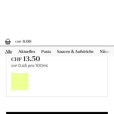
Hochstamm Apfelmost,
«Mölsrüter»
von Biohof Mausacker aus Steinebrunn, TG
3 Liter
13.50
CHF
0.45 pro 100ml
CHF
In
den
Warenkorb