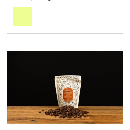
2 x 100g
22.20
CHF
11.10 pro 100g
CHF
In
den
Warenkorb