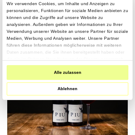
Andalusien
2 x 750ml
43.90
CHF
2.93 pro 100ml
CHF
In
den
Warenkorb