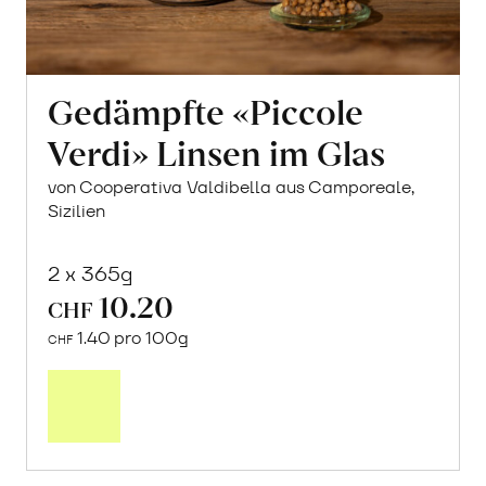
Gedämpfte «Piccole
Verdi» Linsen im Glas
von Cooperativa Valdibella aus Camporeale,
Sizilien
2 x 365g
10.20
CHF
1.40 pro 100g
CHF
In
den
Warenkorb