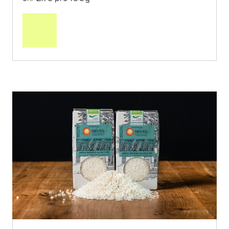
In
den
Warenkorb