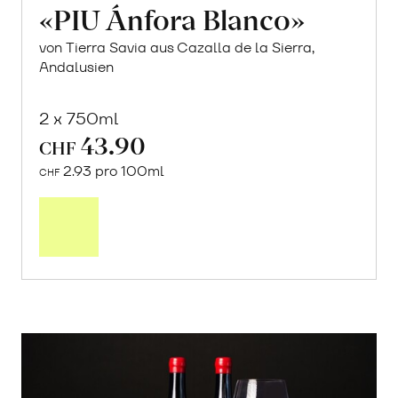
«PIU Ánfora Blanco»
von Tierra Savia aus Cazalla de la Sierra,
Andalusien
2 x 750ml
43.90
CHF
2.93 pro 100ml
CHF
In
den
Warenkorb