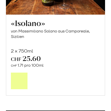
«Isolano»
von Massimiliano Solano aus Camporeale,
Sizilien
2 x 750ml
25.60
CHF
1.71 pro 100ml
CHF
In
den
Warenkorb