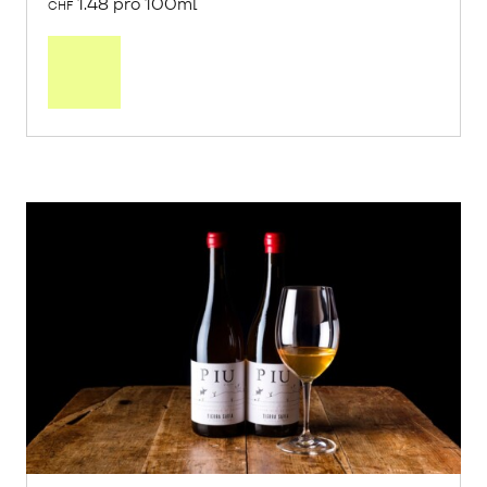
1.48 pro 100ml
CHF
In
den
Warenkorb