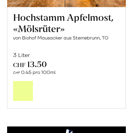
Hochstamm Apfelmost,
«Mölsrüter»
von Biohof Mausacker aus Steinebrunn, TG
3 Liter
13.50
CHF
0.45 pro 100ml
CHF
In
den
Warenkorb