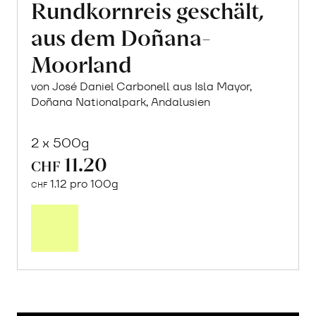
Rundkornreis geschält,
aus dem Doñana-
Moorland
von José Daniel Carbonell aus Isla Mayor,
Doñana Nationalpark, Andalusien
2 x 500g
11.20
CHF
1.12 pro 100g
CHF
In
den
Warenkorb