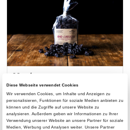
Hochstamm
Dörrkirschen
Diese Webseite verwendet Cookies
Wir verwenden Cookies, um Inhalte und Anzeigen zu
von Riedackerhof aus Gipf-Oberfrick, AG
personalisieren, Funktionen für soziale Medien anbieten zu
können und die Zugriffe auf unsere Website zu
100g
analysieren. Außerdem geben wir Informationen zu Ihrer
13.40
Verwendung unserer Website an unsere Partner für soziale
CHF
Medien, Werbung und Analysen weiter. Unsere Partner
13.40 pro 100g