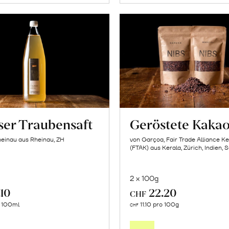
ser Traubensaft
Geröstete Kakao
einau aus Rheinau, ZH
von Garçoa, Fair Trade Alliance Ke
(FTAK) aus Kerala, Zürich, Indien,
2 x 100g
.10
22.20
CHF
In
In
o 100ml
11.10 pro 100g
CHF
den
den