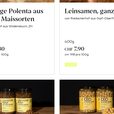
ge Polenta aus
Leinsamen, gan
n Maissorten
von Riedackerhof aus Gipf-Oberfr
of aus Wildensbuch, ZH
400g
80
7.90
CHF
In
In
o 100g
1.98 pro 100g
CHF
den
den
Warenkorb
Warenk