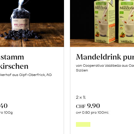
hstamm
Mandeldrink pu
kirschen
von Cooperativa Valdibella aus C
Sizilien
kerhof aus Gipf-Oberfrick, AG
2 x 1l
.40
9.90
CHF
In
In
ro 100g
0.50 pro 100ml
CHF
den
den
Warenkorb
Warenk