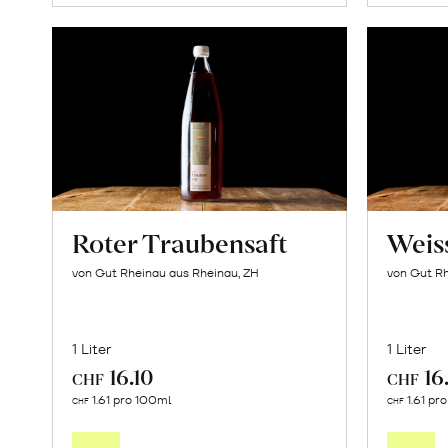
Roter Traubensaft
Weis
von Gut Rheinau aus Rheinau, ZH
von Gut Rh
1 Liter
1 Liter
16.10
16
CHF
CHF
In
1.61 pro 100ml
1.61 pr
CHF
CHF
den