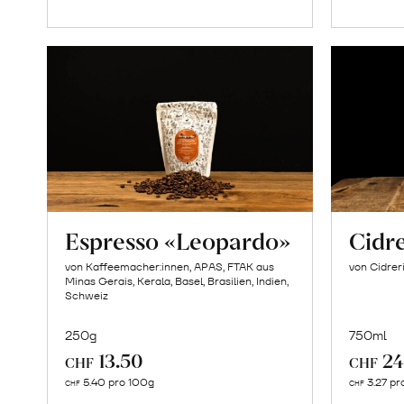
Warenkorb
Espresso «Leopardo»
Cidr
von Kaffeemacher:innen, APAS, FTAK aus
von Cidreri
Minas Gerais, Kerala, Basel, Brasilien, Indien,
Schweiz
250g
750ml
13.50
24
CHF
CHF
In
5.40 pro 100g
3.27 pr
CHF
CHF
den