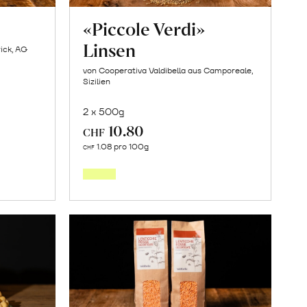
z
«Piccole Verdi»
Linsen
ick, AG
von Cooperativa Valdibella aus Camporeale,
Sizilien
2 x 500g
10.80
CHF
In
1.08 pro 100g
CHF
den
orb
Warenkorb