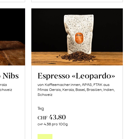
 Nibs
Espresso «Leopardo»
rala
von Kaffeemacher:innen, APAS, FTAK aus
 Schweiz
Minas Gerais, Kerala, Basel, Brasilien, Indien,
Schweiz
1kg
43.80
CHF
In
4.38 pro 100g
CHF
den