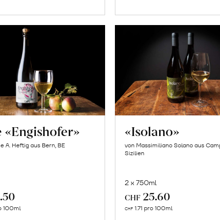
Warenkorb
Warenk
e «Engishofer»
«Isolano»
e A. Heftig aus Bern, BE
von Massimiliano Solano aus Cam
Sizilien
2 x 750ml
.50
25.60
CHF
In
In
o 100ml
1.71 pro 100ml
CHF
den
den