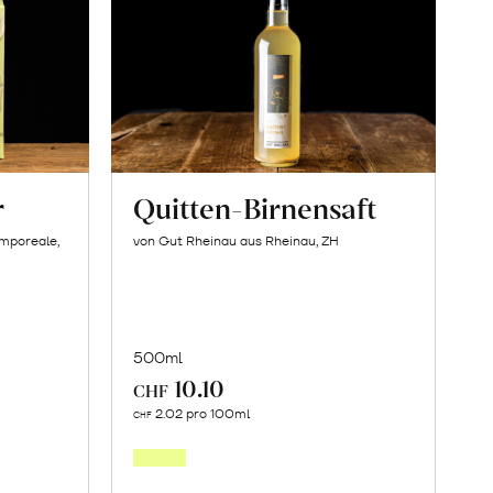
r
Quitten-Birnensaft
amporeale,
von Gut Rheinau aus Rheinau, ZH
500ml
10.10
CHF
In
2.02 pro 100ml
CHF
den
orb
Warenkorb