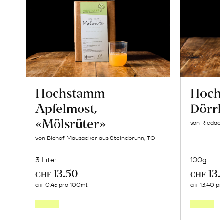
Hochstamm
Hoc
Apfelmost,
Dörr
«Mölsrüter»
von Riedac
von Biohof Mausacker aus Steinebrunn, TG
3 Liter
100g
13.50
13
CHF
CHF
In
0.45 pro 100ml
13.40 p
CHF
CHF
den
Warenkorb