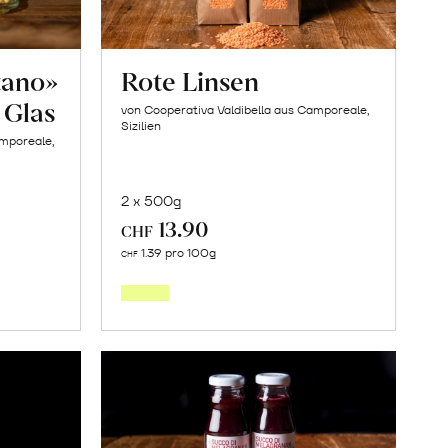
tano»
Rote Linsen
 Glas
von Cooperativa Valdibella aus Camporeale,
Sizilien
amporeale,
2 x 500g
13.90
CHF
In
1.39 pro 100g
CHF
den
orb
Warenkorb