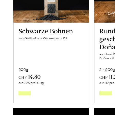
Schwarze Bohnen
Rund
gesch
von Grüthof aus Wildensbuch, ZH
Doña
von José D
Doñana Nat
500g
2 x 500g
14.80
11
CHF
CHF
In
2.96 pro 100g
1.12 pr
CHF
CHF
den
Warenkorb