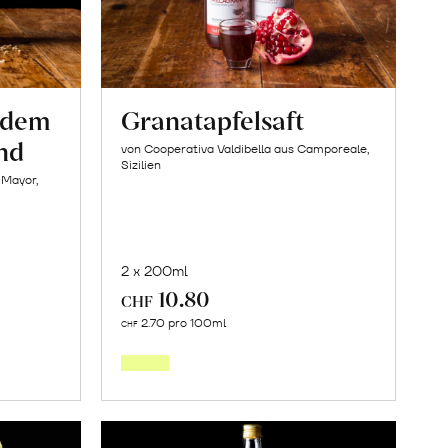
s dem
Granatapfelsaft
nd
von Cooperativa Valdibella aus Camporeale,
Sizilien
 Mayor,
2 x 200ml
10.80
CHF
In
2.70 pro 100ml
CHF
den
orb
Warenkorb