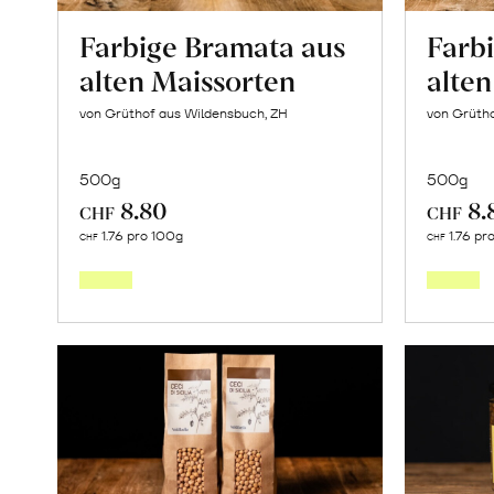
Farbige Bramata aus
Farbi
alten Maissorten
alte
von Grüthof aus Wildensbuch, ZH
von Grüth
500g
500g
8.80
8.
CHF
CHF
In
1.76 pro 100g
1.76 pr
CHF
CHF
den
Warenkorb