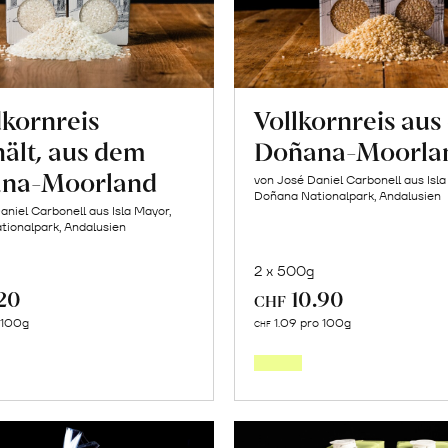
kornreis
Vollkornreis au
ält, aus dem
Doñana-Moorla
na-Moorland
von José Daniel Carbonell aus Isla
Doñana Nationalpark, Andalusien
aniel Carbonell aus Isla Mayor,
ionalpark, Andalusien
2 x 500g
.20
10.90
CHF
In
In
o 100g
1.09 pro 100g
CHF
den
den
Warenkorb
Warenk