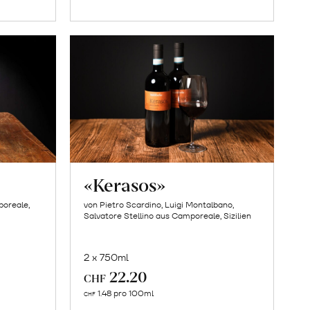
orb
Warenkorb
«Kerasos»
poreale,
von Pietro Scardino, Luigi Montalbano,
Salvatore Stellino aus Camporeale, Sizilien
2 x 750ml
22.20
CHF
In
1.48 pro 100ml
CHF
den