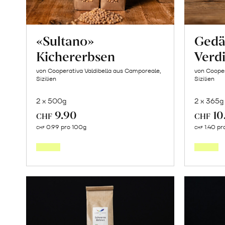
«Sultano»
Gedä
Kichererbsen
Verdi
von Cooperativa Valdibella aus Camporeale,
von Cooper
Sizilien
Sizilien
2 x 500g
2 x 365g
9.90
10
CHF
CHF
In
0.99 pro 100g
1.40 pr
CHF
CHF
den
Warenkorb