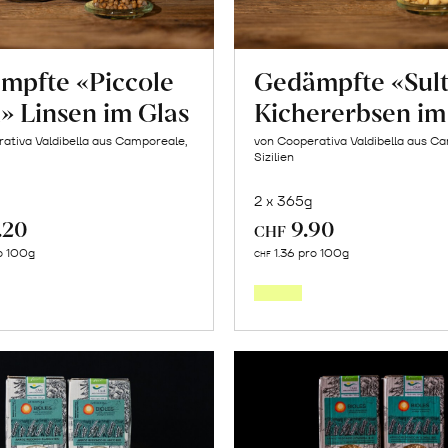
mpfte «Piccole
Gedämpfte «Sul
» Linsen im Glas
Kichererbsen im
ativa Valdibella aus Camporeale,
von Cooperativa Valdibella aus C
Sizilien
2 x 365g
.20
9.90
CHF
In
In
o 100g
1.36 pro 100g
CHF
den
den
Warenkorb
Warenk