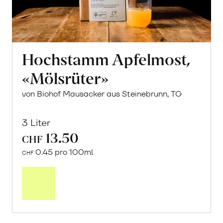
Hochstamm Apfelmost,
«Mölsrüter»
von Biohof Mausacker aus Steinebrunn, TG
3 Liter
13.50
CHF
0.45 pro 100ml
CHF
In
den
Warenkorb