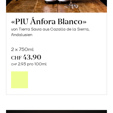
«PIU Ánfora Blanco»
von Tierra Savia aus Cazalla de la Sierra,
Andalusien
2 x 750ml
43.90
CHF
2.93 pro 100ml
CHF
In
den
Warenkorb