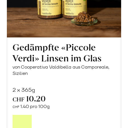
Gedämpfte «Piccole
Verdi» Linsen im Glas
von Cooperativa Valdibella aus Camporeale,
Sizilien
2 x 365g
10.20
CHF
1.40 pro 100g
CHF
In
den
Warenkorb