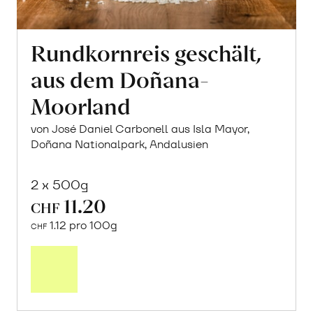
Rundkornreis geschält,
aus dem Doñana-
Moorland
von José Daniel Carbonell aus Isla Mayor,
Doñana Nationalpark, Andalusien
2 x 500g
11.20
CHF
1.12 pro 100g
CHF
In
den
Warenkorb