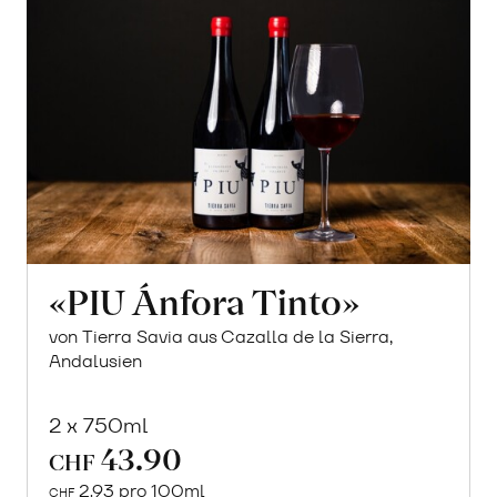
«PIU Ánfora Tinto»
von Tierra Savia aus Cazalla de la Sierra,
Andalusien
2 x 750ml
43.90
CHF
2.93 pro 100ml
CHF