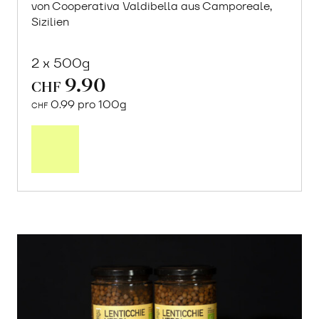
von Cooperativa Valdibella aus Camporeale,
Sizilien
2 x 500g
9.90
CHF
0.99 pro 100g
CHF
In
den
Warenkorb