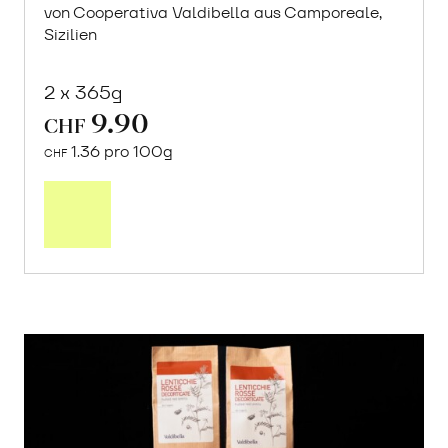
von Cooperativa Valdibella aus Camporeale,
Sizilien
2 x 365g
9.90
CHF
1.36 pro 100g
CHF
In
den
Warenkorb