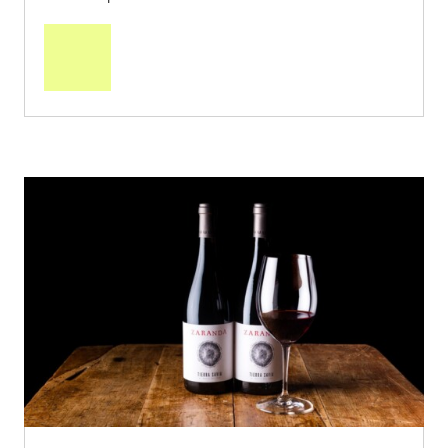
In
den
Warenkorb