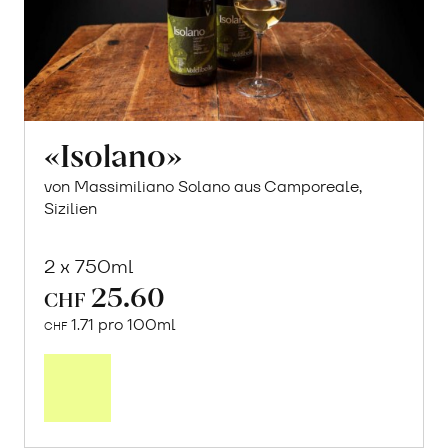
«Isolano»
von Massimiliano Solano aus Camporeale,
Sizilien
2 x 750ml
25.60
CHF
1.71 pro 100ml
CHF
In
den
Warenkorb