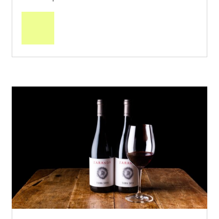
In
den
Warenkorb