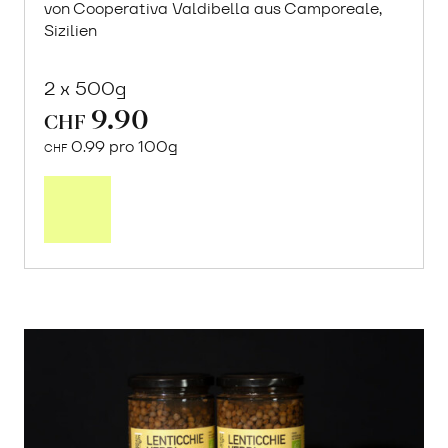
von Cooperativa Valdibella aus Camporeale,
Sizilien
2 x 500g
9.90
CHF
0.99 pro 100g
CHF
In
den
Warenkorb