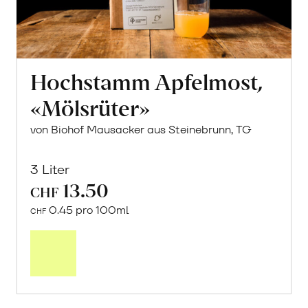
Hochstamm Apfelmost,
«Mölsrüter»
von Biohof Mausacker aus Steinebrunn, TG
3 Liter
13.50
CHF
0.45 pro 100ml
CHF
In
den
Warenkorb