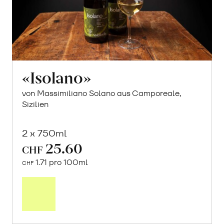
«Isolano»
von Massimiliano Solano aus Camporeale,
Sizilien
2 x 750ml
25.60
CHF
1.71 pro 100ml
CHF
In
den
Warenkorb