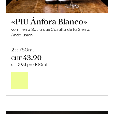
«PIU Ánfora Blanco»
von Tierra Savia aus Cazalla de la Sierra,
Andalusien
2 x 750ml
43.90
CHF
2.93 pro 100ml
CHF
In
den
Warenkorb