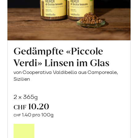
Gedämpfte «Piccole
Verdi» Linsen im Glas
von Cooperativa Valdibella aus Camporeale,
Sizilien
2 x 365g
10.20
CHF
1.40 pro 100g
CHF
In
den
Warenkorb