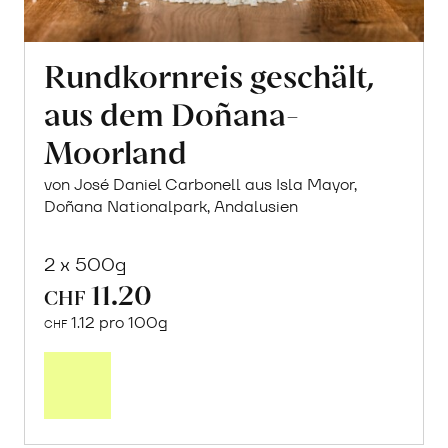
Rundkornreis geschält,
aus dem Doñana-
Moorland
von José Daniel Carbonell aus Isla Mayor,
Doñana Nationalpark, Andalusien
2 x 500g
11.20
CHF
1.12 pro 100g
CHF
In
den
Warenkorb