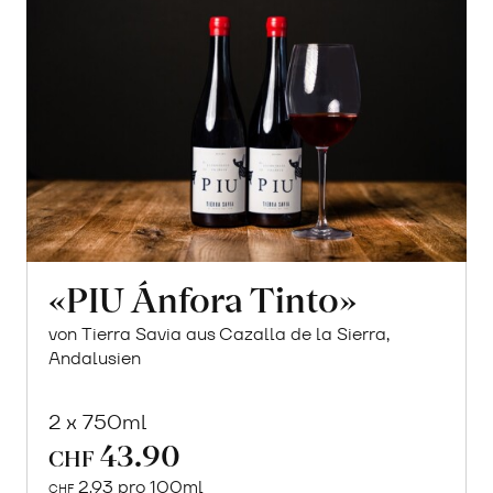
«PIU Ánfora Tinto»
von Tierra Savia aus Cazalla de la Sierra,
Andalusien
2 x 750ml
43.90
CHF
2.93 pro 100ml
CHF