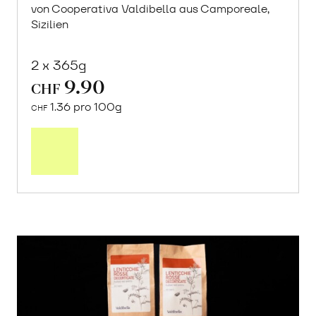
von Cooperativa Valdibella aus Camporeale,
Sizilien
2 x 365g
9.90
CHF
1.36 pro 100g
CHF
In
den
Warenkorb