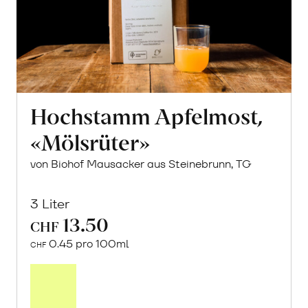
Hochstamm Apfelmost,
«Mölsrüter»
von Biohof Mausacker aus Steinebrunn, TG
3 Liter
13.50
CHF
0.45 pro 100ml
CHF
In
den
Warenkorb