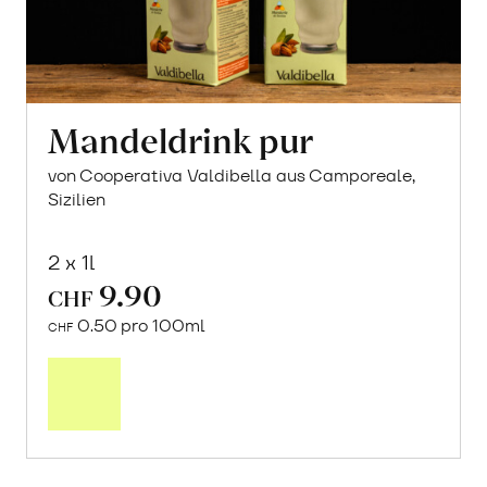
Mandeldrink pur
von Cooperativa Valdibella aus Camporeale,
Sizilien
2 x 1l
9.90
CHF
0.50 pro 100ml
CHF
In
den
Warenkorb