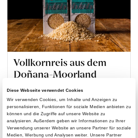
Vollkornreis aus dem
Doñana-Moorland
von José Daniel Carbonell aus Isla Mayor,
Doñana Nationalpark, Andalusien
Diese Webseite verwendet Cookies
Wir verwenden Cookies, um Inhalte und Anzeigen zu
personalisieren, Funktionen für soziale Medien anbieten zu
2 x 500g
können und die Zugriffe auf unsere Website zu
10.90
CHF
analysieren. Außerdem geben wir Informationen zu Ihrer
1.09 pro 100g
CHF
Verwendung unserer Website an unsere Partner für soziale
In
Medien, Werbung und Analysen weiter. Unsere Partner
den