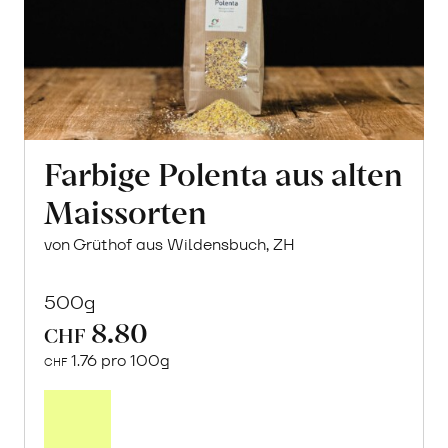
Farbige Polenta aus alten
Maissorten
von Grüthof aus Wildensbuch, ZH
500g
8.80
CHF
1.76 pro 100g
CHF
In
den
Warenkorb