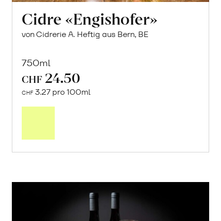
Cidre «Engishofer»
von Cidrerie A. Heftig aus Bern, BE
750ml
24.50
CHF
3.27 pro 100ml
CHF
In
den
Warenkorb