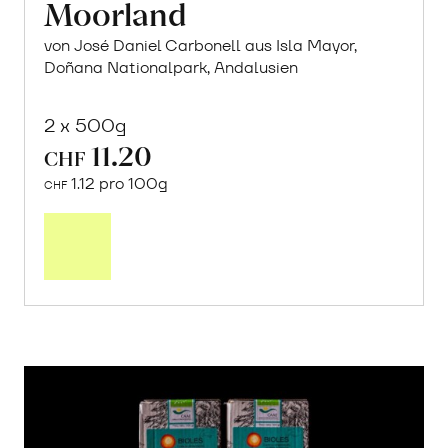
Moorland
von José Daniel Carbonell aus Isla Mayor,
Doñana Nationalpark, Andalusien
2 x 500g
11.20
CHF
1.12 pro 100g
CHF
In
den
Warenkorb