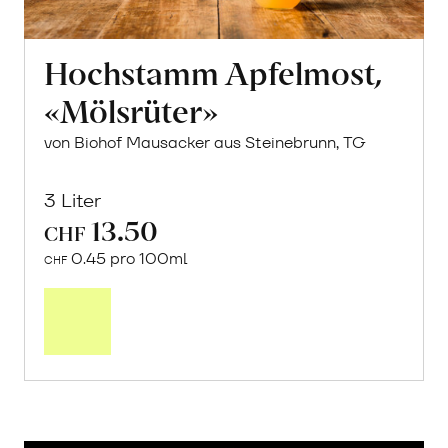
Hochstamm Apfelmost,
«Mölsrüter»
von Biohof Mausacker aus Steinebrunn, TG
3 Liter
13.50
CHF
0.45 pro 100ml
CHF
In
den
Warenkorb