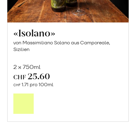
«Isolano»
von Massimiliano Solano aus Camporeale,
Sizilien
2 x 750ml
25.60
CHF
1.71 pro 100ml
CHF
In
den
Warenkorb