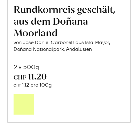
Rundkornreis geschält,
aus dem Doñana-
Moorland
von José Daniel Carbonell aus Isla Mayor,
Doñana Nationalpark, Andalusien
2 x 500g
11.20
CHF
1.12 pro 100g
CHF
In
den
Warenkorb