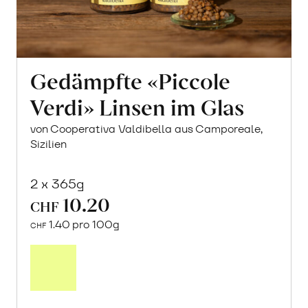
Gedämpfte «Piccole
Verdi» Linsen im Glas
von Cooperativa Valdibella aus Camporeale,
Sizilien
2 x 365g
10.20
CHF
1.40 pro 100g
CHF
In
den
Warenkorb