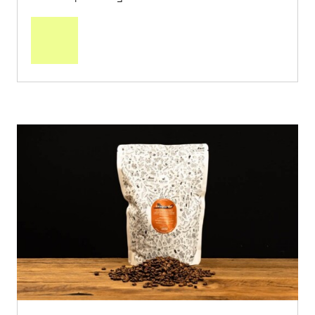
In
den
Warenkorb