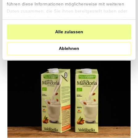
13.40 pro 100g
führen diese Informationen möglicherweise mit weiteren
CHF
In
Daten zusammen, die Sie ihnen bereitgestellt haben oder
den
die sie im Rahmen Ihrer Nutzung der Dienste gesammelt
Warenkorb
haben.
Alle zulassen
Ablehnen