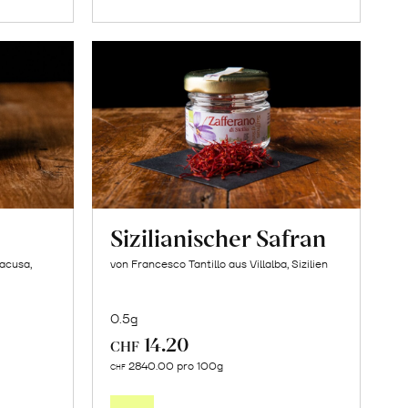
Sizilianischer Safran
racusa,
von Francesco Tantillo aus Villalba, Sizilien
0.5g
14.20
CHF
In
2840.00 pro 100g
CHF
den