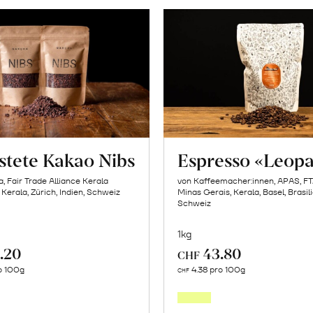
stete Kakao Nibs
Espresso «Leop
, Fair Trade Alliance Kerala
von Kaffeemacher:innen, APAS, F
 Kerala, Zürich, Indien, Schweiz
Minas Gerais, Kerala, Basel, Brasili
Schweiz
1kg
.20
43.80
CHF
In
In
ro 100g
4.38 pro 100g
CHF
den
den
Warenkorb
Warenk