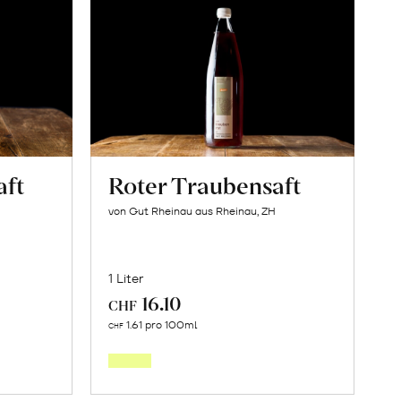
aft
Roter Traubensaft
von Gut Rheinau aus Rheinau, ZH
1 Liter
16.10
CHF
In
1.61 pro 100ml
CHF
den
orb
Warenkorb