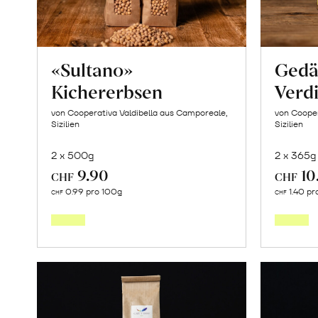
«Sultano»
Gedä
Kichererbsen
Verdi
von Cooperativa Valdibella aus Camporeale,
von Cooper
Sizilien
Sizilien
2 x 500g
2 x 365g
9.90
10
CHF
CHF
In
0.99 pro 100g
1.40 pr
CHF
CHF
den
Warenkorb