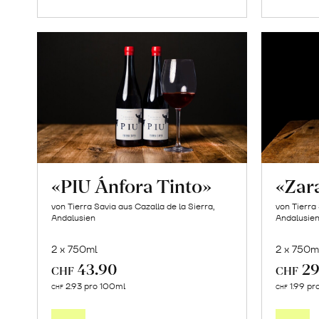
«PIU Ánfora Tinto»
«Zar
von Tierra Savia aus Cazalla de la Sierra,
von Tierra 
Andalusien
Andalusie
2 x 750ml
2 x 750m
43.90
29
CHF
CHF
In
2.93 pro 100ml
1.99 pr
CHF
CHF
den