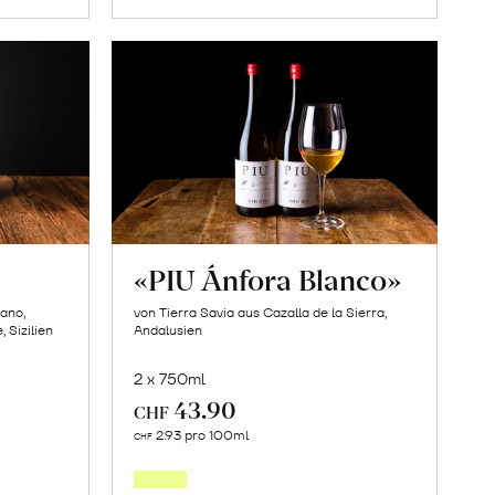
«PIU Ánfora Blanco»
bano,
von Tierra Savia aus Cazalla de la Sierra,
 Sizilien
Andalusien
2 x 750ml
43.90
CHF
In
2.93 pro 100ml
CHF
den
orb
Warenkorb