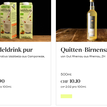
eldrink pur
Quitten-Birnens
ativa Valdibella aus Camporeale,
von Gut Rheinau aus Rheinau, ZH
500ml
90
10.10
CHF
In
In
ro 100ml
2.02 pro 100ml
CHF
den
den
Warenkorb
Warenk