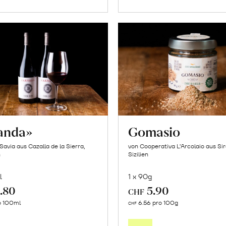
anda»
Gomasio
Savia aus Cazalla de la Sierra,
von Cooperativa L’Arcolaio aus Si
n
Sizilien
l
1 x 90g
.80
5.90
CHF
In
In
o 100ml
6.56 pro 100g
CHF
den
den