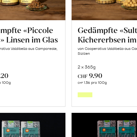
mpfte «Piccole
Gedämpfte «Sul
» Linsen im Glas
Kichererbsen im
ativa Valdibella aus Camporeale,
von Cooperativa Valdibella aus C
Sizilien
2 x 365g
.20
9.90
CHF
In
In
o 100g
1.36 pro 100g
CHF
den
den
Warenkorb
Warenk