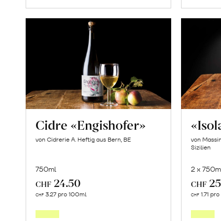
Cidre «Engishofer»
«Iso
von Cidrerie A. Heftig aus Bern, BE
von Massim
Sizilien
750ml
2 x 750m
24.50
25
CHF
CHF
In
3.27 pro 100ml
1.71 pr
CHF
CHF
den
Warenkorb