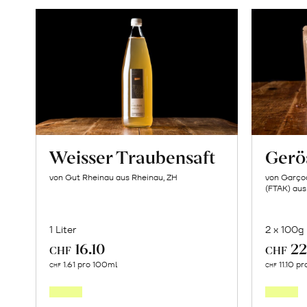
Weisser Traubensaft
Gerö
von Gut Rheinau aus Rheinau, ZH
von Garçoa
(FTAK) aus
1 Liter
2 x 100g
16.10
22
CHF
CHF
In
1.61 pro 100ml
11.10 p
CHF
CHF
den
Warenkorb