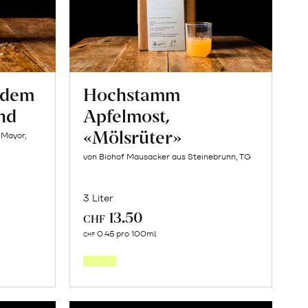
s dem
Hochstamm
nd
Apfelmost,
«Mölsrüter»
 Mayor,
von Biohof Mausacker aus Steinebrunn, TG
3 Liter
13.50
CHF
In
0.45 pro 100ml
CHF
den
orb
Warenkorb