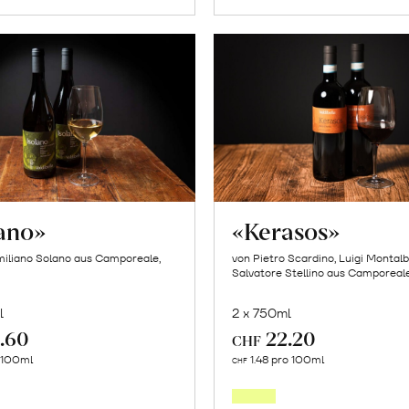
lano»
«Kerasos»
iliano Solano aus Camporeale,
von Pietro Scardino, Luigi Montal
Salvatore Stellino aus Camporeale,
l
2 x 750ml
.60
22.20
CHF
In
In
o 100ml
1.48 pro 100ml
CHF
den
den
Warenkorb
Warenk