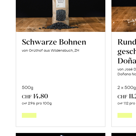
Schwarze Bohnen
Rund
gesch
von Grüthof aus Wildensbuch, ZH
Doña
von José D
Doñana Nat
500g
2 x 500g
14.80
11
CHF
CHF
In
2.96 pro 100g
1.12 pr
CHF
CHF
den
Warenkorb