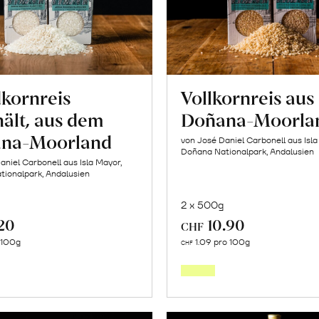
kornreis
Vollkornreis au
ält, aus dem
Doñana-Moorla
na-Moorland
von José Daniel Carbonell aus Isla
Doñana Nationalpark, Andalusien
aniel Carbonell aus Isla Mayor,
ionalpark, Andalusien
2 x 500g
.20
10.90
CHF
In
In
o 100g
1.09 pro 100g
CHF
den
den
Warenkorb
Warenk