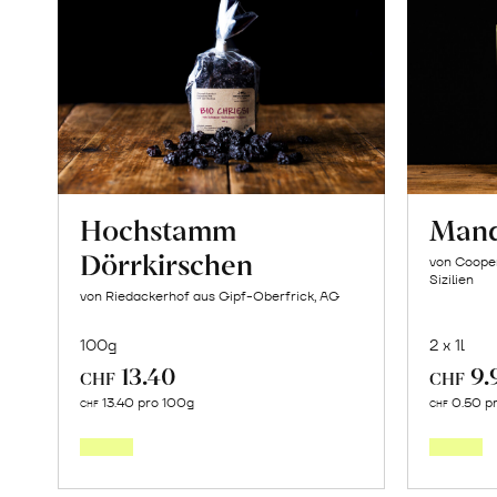
Hochstamm
Mand
Dörrkirschen
von Cooper
Sizilien
von Riedackerhof aus Gipf-Oberfrick, AG
100g
2 x 1l
13.40
9.
CHF
CHF
In
13.40 pro 100g
0.50 p
CHF
CHF
den
Warenkorb