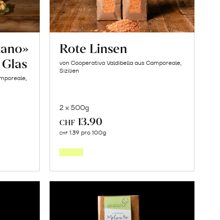
tano»
Rote Linsen
 Glas
von Cooperativa Valdibella aus Camporeale,
Sizilien
amporeale,
2 x 500g
13.90
CHF
In
1.39 pro 100g
CHF
den
orb
Warenkorb