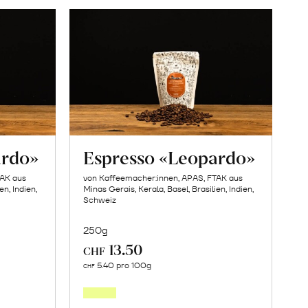
ardo»
Espresso «Leopardo»
TAK aus
von Kaffeemacher:innen, APAS, FTAK aus
en, Indien,
Minas Gerais, Kerala, Basel, Brasilien, Indien,
Schweiz
250g
13.50
CHF
In
5.40 pro 100g
CHF
den
orb
Warenkorb