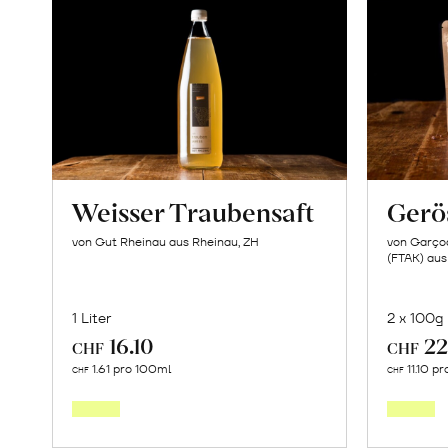
Weisser Traubensaft
Gerö
von Gut Rheinau aus Rheinau, ZH
von Garçoa
(FTAK) aus
1 Liter
2 x 100g
16.10
22
CHF
CHF
In
1.61 pro 100ml
11.10 p
CHF
CHF
den
Warenkorb