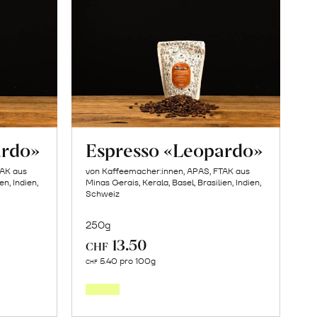
ardo»
Espresso «Leopardo»
TAK aus
von Kaffeemacher:innen, APAS, FTAK aus
en, Indien,
Minas Gerais, Kerala, Basel, Brasilien, Indien,
Schweiz
250g
13.50
CHF
In
5.40 pro 100g
CHF
den
orb
Warenkorb