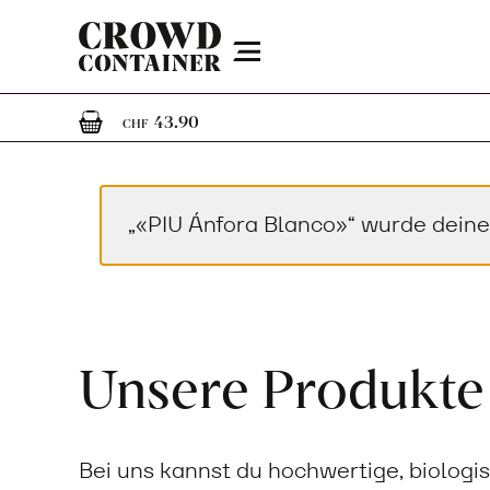
Menu
1
1 Artikel im Warenkorb
43.90
CHF
„«PIU Ánfora Blanco»“ wurde dein
Unsere Produkte
Bei uns kannst du hochwertige, biologi