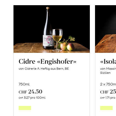
Cidre «Engishofer»
«Iso
von Cidrerie A. Heftig aus Bern, BE
von Massim
Sizilien
750ml
2 x 750m
24.50
25
CHF
CHF
In
3.27 pro 100ml
1.71 pr
CHF
CHF
den
Warenkorb