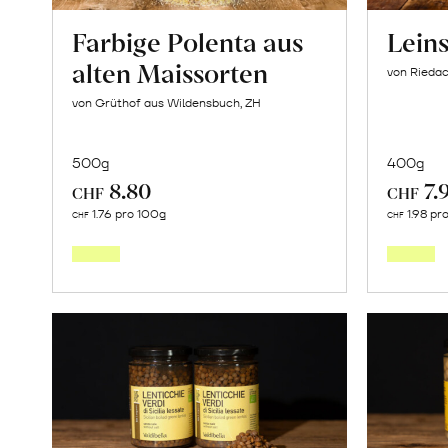
Farbige Polenta aus
Lein
alten Maissorten
von Riedac
von Grüthof aus Wildensbuch, ZH
500g
400g
8.80
7.
CHF
CHF
In
1.76 pro 100g
1.98 pr
CHF
CHF
den
Warenkorb