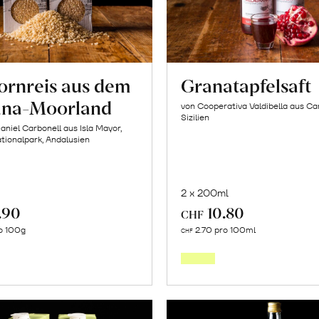
kornreis aus dem
Granatapfelsaft
na-Moorland
von Cooperativa Valdibella aus C
Sizilien
aniel Carbonell aus Isla Mayor,
ionalpark, Andalusien
2 x 200ml
.90
10.80
CHF
In
In
o 100g
2.70 pro 100ml
CHF
den
den
Warenkorb
Warenk