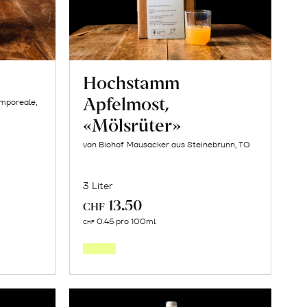
Hochstamm
Apfelmost,
amporeale,
«Mölsrüter»
von Biohof Mausacker aus Steinebrunn, TG
3 Liter
13.50
CHF
In
0.45 pro 100ml
CHF
den
orb
Warenkorb