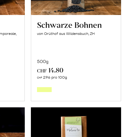
Schwarze Bohnen
amporeale,
von Grüthof aus Wildensbuch, ZH
500g
14.80
CHF
In
2.96 pro 100g
CHF
den
orb
Warenkorb