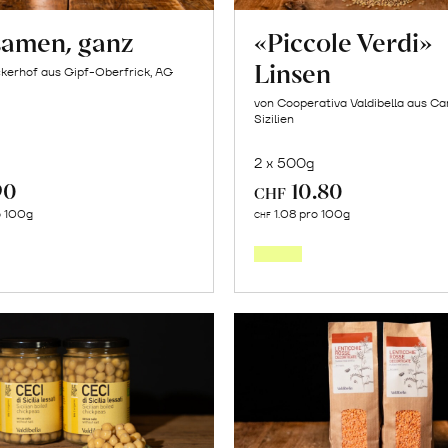
samen, ganz
«Piccole Verdi»
Linsen
kerhof aus Gipf-Oberfrick, AG
von Cooperativa Valdibella aus C
Sizilien
2 x 500g
90
10.80
CHF
In
In
o 100g
1.08 pro 100g
CHF
den
den
Warenkorb
Warenk