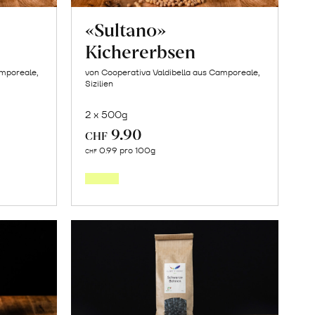
«Sultano»
Kichererbsen
amporeale,
von Cooperativa Valdibella aus Camporeale,
Sizilien
2 x 500g
9.90
CHF
In
0.99 pro 100g
CHF
den
orb
Warenkorb