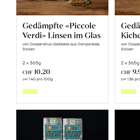
Gedämpfte «Piccole
Gedä
Verdi» Linsen im Glas
Kich
von Cooperativa Valdibella aus Camporeale,
von Cooper
Sizilien
Sizilien
2 x 365g
2 x 365g
10.20
9.
CHF
CHF
In
1.40 pro 100g
1.36 pr
CHF
CHF
den
Warenkorb