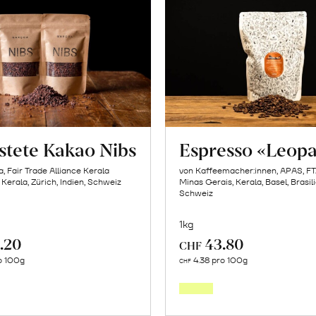
stete Kakao Nibs
Espresso «Leop
, Fair Trade Alliance Kerala
von Kaffeemacher:innen, APAS, F
 Kerala, Zürich, Indien, Schweiz
Minas Gerais, Kerala, Basel, Brasili
Schweiz
1kg
.20
43.80
CHF
In
In
ro 100g
4.38 pro 100g
CHF
den
den
Warenkorb
Warenk