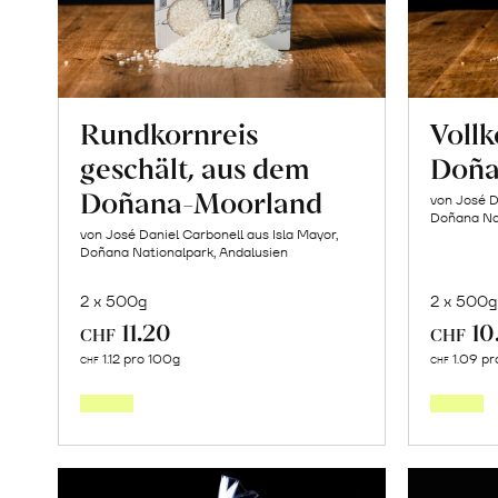
Rundkornreis
Voll
geschält, aus dem
Doña
Doñana-Moorland
von José D
Doñana Nat
von José Daniel Carbonell aus Isla Mayor,
Doñana Nationalpark, Andalusien
2 x 500g
2 x 500g
11.20
10
CHF
CHF
In
1.12 pro 100g
1.09 pr
CHF
CHF
den
Warenkorb