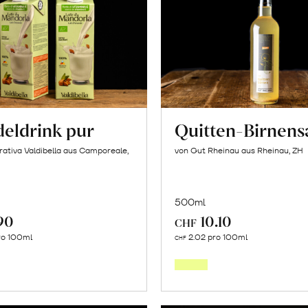
eldrink pur
Quitten-Birnens
ativa Valdibella aus Camporeale,
von Gut Rheinau aus Rheinau, ZH
500ml
90
10.10
CHF
In
In
ro 100ml
2.02 pro 100ml
CHF
den
den
Warenkorb
Warenk