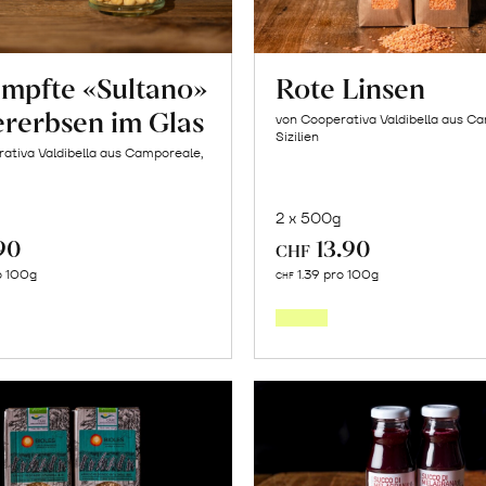
mpfte «Sultano»
Rote Linsen
ererbsen im Glas
von Cooperativa Valdibella aus C
Sizilien
ativa Valdibella aus Camporeale,
2 x 500g
90
13.90
CHF
In
In
o 100g
1.39 pro 100g
CHF
den
den
Warenkorb
Warenk