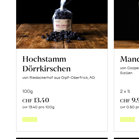
Hochstamm
Mand
Dörrkirschen
von Cooper
Sizilien
von Riedackerhof aus Gipf-Oberfrick, AG
100g
2 x 1l
13.40
9.
CHF
CHF
In
13.40 pro 100g
0.50 p
CHF
CHF
den
Warenkorb