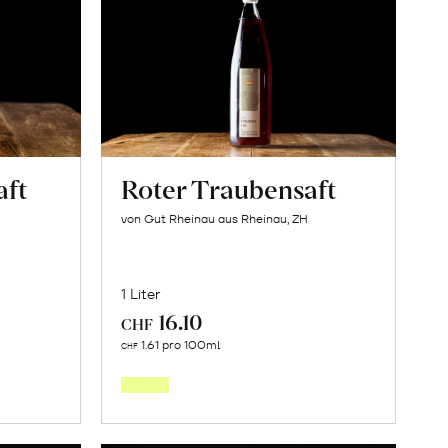
aft
Roter Traubensaft
von Gut Rheinau aus Rheinau, ZH
1 Liter
16.10
CHF
In
1.61 pro 100ml
CHF
den
orb
Warenkorb