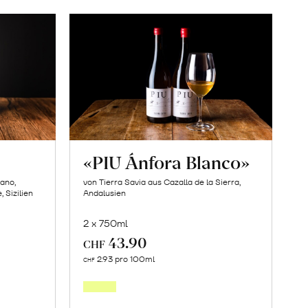
«PIU Ánfora Blanco»
bano,
von Tierra Savia aus Cazalla de la Sierra,
 Sizilien
Andalusien
2 x 750ml
43.90
CHF
In
2.93 pro 100ml
CHF
den
orb
Warenkorb