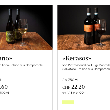
lano»
«Kerasos»
iliano Solano aus Camporeale,
von Pietro Scardino, Luigi Montal
Salvatore Stellino aus Camporeale,
l
2 x 750ml
.60
22.20
CHF
In
In
o 100ml
1.48 pro 100ml
CHF
den
den
Warenkorb
Warenk