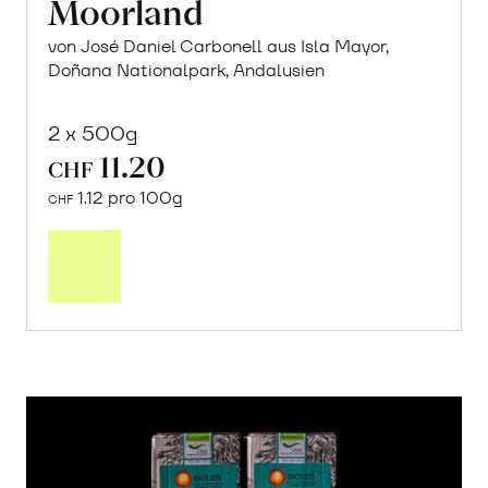
Moorland
von José Daniel Carbonell aus Isla Mayor,
Doñana Nationalpark, Andalusien
2 x 500g
11.20
CHF
1.12 pro 100g
CHF
In
den
Warenkorb