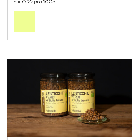
0.99 pro 100g
CHF
In
den
Warenkorb