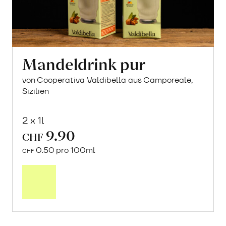
Mandeldrink pur
von Cooperativa Valdibella aus Camporeale,
Sizilien
2 x 1l
9.90
CHF
0.50 pro 100ml
CHF
In
den
Warenkorb