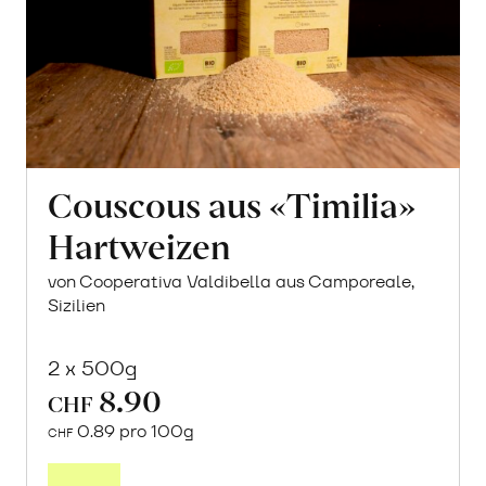
Couscous aus «Timilia»
Hartweizen
von Cooperativa Valdibella aus Camporeale,
Sizilien
2 x 500g
8.90
CHF
0.89 pro 100g
CHF
In
den