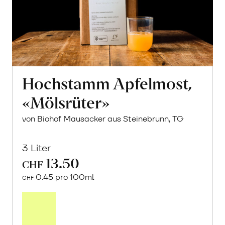
Hochstamm Apfelmost,
«Mölsrüter»
von Biohof Mausacker aus Steinebrunn, TG
3 Liter
13.50
CHF
0.45 pro 100ml
CHF
In
den
Warenkorb