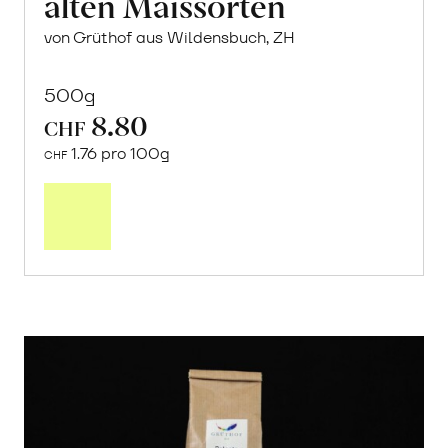
alten Maissorten
von Grüthof aus Wildensbuch, ZH
500g
8.80
CHF
1.76 pro 100g
CHF
In
den
Warenkorb