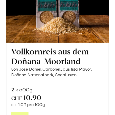
Vollkornreis aus dem
Doñana-Moorland
von José Daniel Carbonell aus Isla Mayor,
Doñana Nationalpark, Andalusien
2 x 500g
10.90
CHF
1.09 pro 100g
CHF
In
den