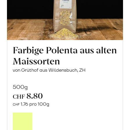
Farbige Polenta aus alten
Maissorten
von Grüthof aus Wildensbuch, ZH
500g
8.80
CHF
1.76 pro 100g
CHF
In
den
Warenkorb