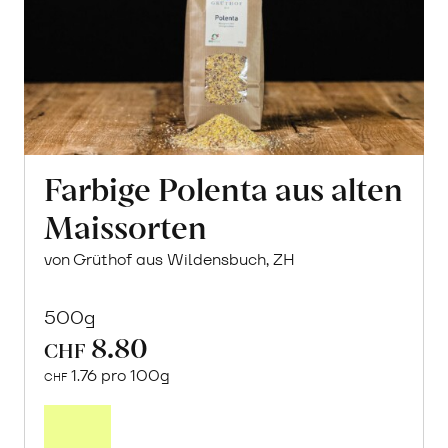
Farbige Polenta aus alten
Maissorten
von Grüthof aus Wildensbuch, ZH
500g
8.80
CHF
1.76 pro 100g
CHF
In
den
Warenkorb