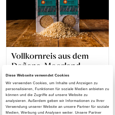
Vollkornreis aus dem
Doñana-Moorland
von José Daniel Carbonell aus Isla Mayor,
Diese Webseite verwendet Cookies
Doñana Nationalpark, Andalusien
Wir verwenden Cookies, um Inhalte und Anzeigen zu
personalisieren, Funktionen für soziale Medien anbieten zu
2 x 500g
können und die Zugriffe auf unsere Website zu
10.90
analysieren. Außerdem geben wir Informationen zu Ihrer
CHF
Verwendung unserer Website an unsere Partner für soziale
1.09 pro 100g
CHF
In
Medien, Werbung und Analysen weiter. Unsere Partner