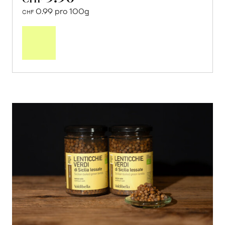
0.99 pro 100g
CHF
In
den
Warenkorb