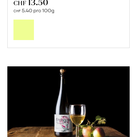
13.50
CHF
5.40 pro 100g
CHF
In
den
Warenkorb