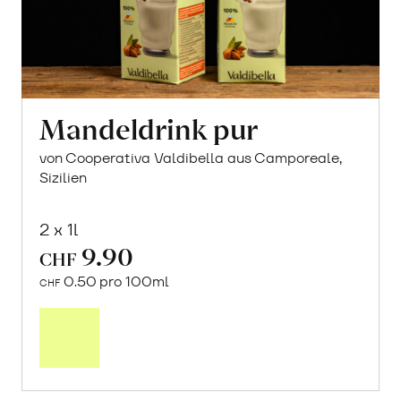
Mandeldrink pur
von Cooperativa Valdibella aus Camporeale,
Sizilien
2 x 1l
9.90
CHF
0.50 pro 100ml
CHF
In
den
Warenkorb