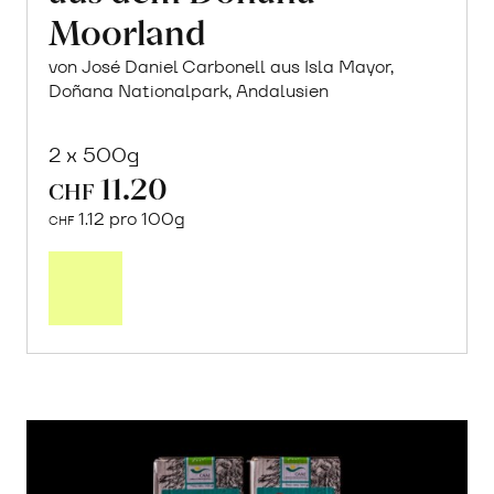
Moorland
von José Daniel Carbonell aus Isla Mayor,
Doñana Nationalpark, Andalusien
2 x 500g
11.20
CHF
1.12 pro 100g
CHF
In
den
Warenkorb