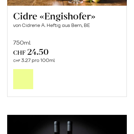
Cidre «Engishofer»
von Cidrerie A. Heftig aus Bern, BE
750ml
24.50
CHF
3.27 pro 100ml
CHF
In
den
Warenkorb