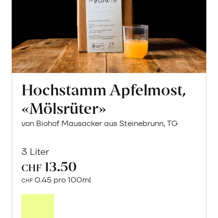
Hochstamm Apfelmost,
«Mölsrüter»
von Biohof Mausacker aus Steinebrunn, TG
3 Liter
13.50
CHF
0.45 pro 100ml
CHF
In
den
Warenkorb