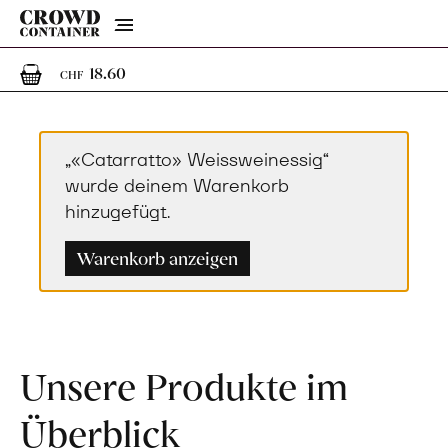
Menu
1
1 Artikel im Warenkorb
18.60
CHF
„«Catarratto» Weissweinessig“
wurde deinem Warenkorb
hinzugefügt.
Warenkorb anzeigen
Unsere Produkte im
Überblick