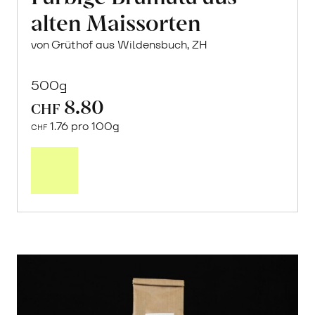
alten Maissorten
von Grüthof aus Wildensbuch, ZH
500g
8.80
CHF
1.76 pro 100g
CHF
In
den
Warenkorb