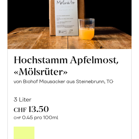
Hochstamm Apfelmost,
«Mölsrüter»
von Biohof Mausacker aus Steinebrunn, TG
3 Liter
13.50
CHF
0.45 pro 100ml
CHF
In
den
Warenkorb