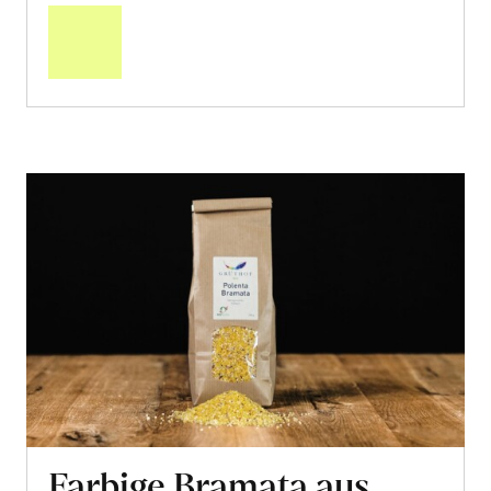
den
Warenkorb
Farbige Bramata aus