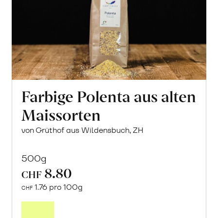
Farbige Polenta aus alten
Maissorten
von Grüthof aus Wildensbuch, ZH
500g
8.80
CHF
1.76 pro 100g
CHF
In
den
Warenkorb