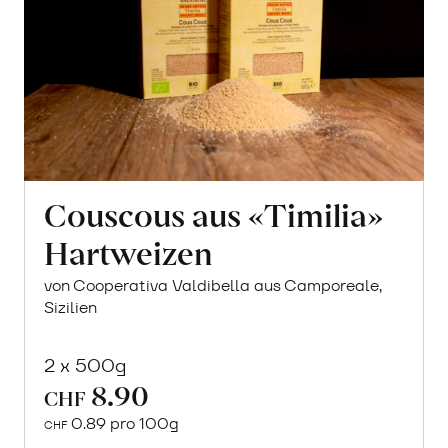
Couscous aus «Timilia»
Hartweizen
von Cooperativa Valdibella aus Camporeale,
Sizilien
2 x 500g
8.90
CHF
0.89 pro 100g
CHF
In