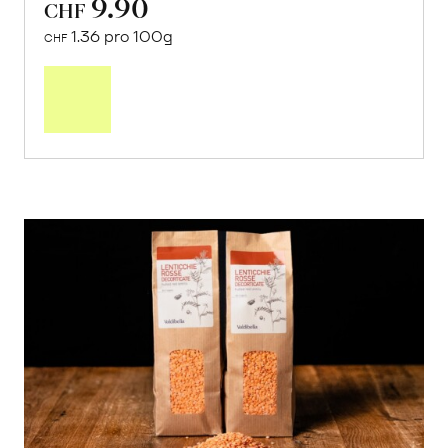
9.90
CHF
1.36 pro 100g
CHF
In
den
Warenkorb