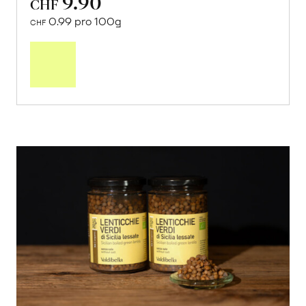
9.90
CHF
0.99 pro 100g
CHF
In
den
Warenkorb