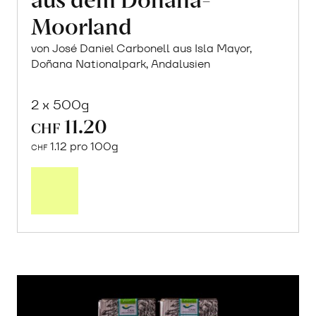
Moorland
von José Daniel Carbonell aus Isla Mayor,
Doñana Nationalpark, Andalusien
2 x 500g
11.20
CHF
1.12 pro 100g
CHF
In
den
Warenkorb