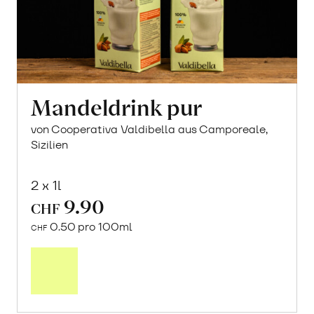
Mandeldrink pur
von Cooperativa Valdibella aus Camporeale,
Sizilien
2 x 1l
9.90
CHF
0.50 pro 100ml
CHF
In
den
Warenkorb