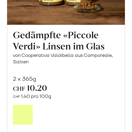
Gedämpfte «Piccole
Verdi» Linsen im Glas
von Cooperativa Valdibella aus Camporeale,
Sizilien
2 x 365g
10.20
CHF
1.40 pro 100g
CHF
In
den
Warenkorb