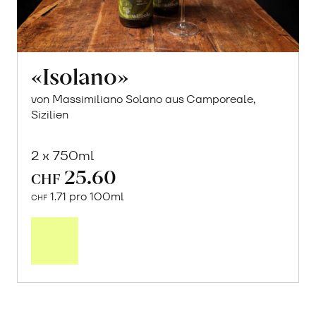
«Isolano»
von Massimiliano Solano aus Camporeale,
Sizilien
2 x 750ml
25.60
CHF
1.71 pro 100ml
CHF
In
den
Warenkorb