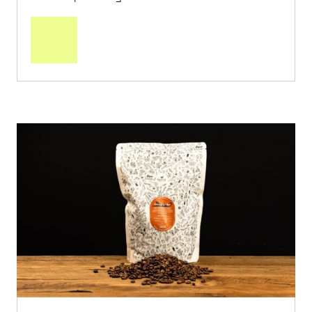
In
den
Warenkorb