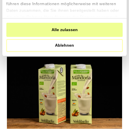
13.40 pro 100g
führen diese Informationen möglicherweise mit weiteren
CHF
In
Daten zusammen, die Sie ihnen bereitgestellt haben oder
den
die sie im Rahmen Ihrer Nutzung der Dienste gesammelt
Warenkorb
haben.
Alle zulassen
Ablehnen