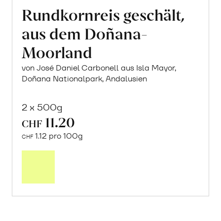
Rundkornreis geschält,
aus dem Doñana-
Moorland
von José Daniel Carbonell aus Isla Mayor,
Doñana Nationalpark, Andalusien
2 x 500g
11.20
CHF
1.12 pro 100g
CHF
In
den
Warenkorb