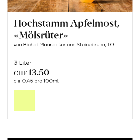
Hochstamm Apfelmost,
«Mölsrüter»
von Biohof Mausacker aus Steinebrunn, TG
3 Liter
13.50
CHF
0.45 pro 100ml
CHF
In
den
Warenkorb