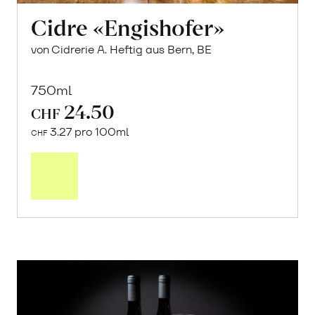
Cidre «Engishofer»
von Cidrerie A. Heftig aus Bern, BE
750ml
24.50
CHF
3.27 pro 100ml
CHF
In
den
Warenkorb