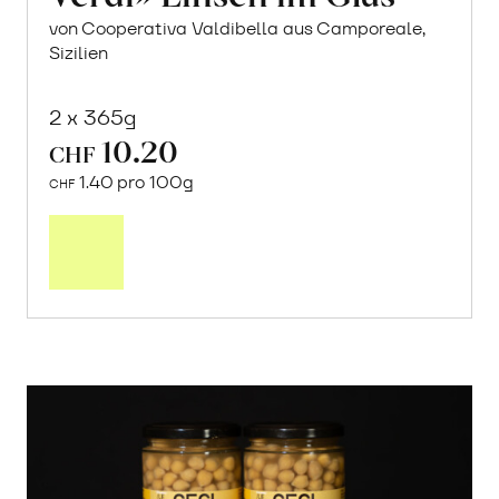
von Cooperativa Valdibella aus Camporeale,
Sizilien
2 x 365g
10.20
CHF
1.40 pro 100g
CHF
In
den
Warenkorb