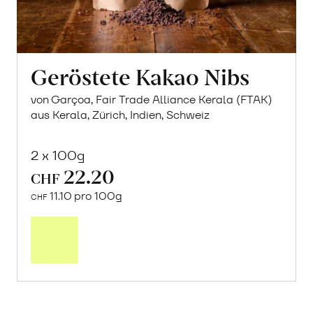
Geröstete Kakao Nibs
von Garçoa, Fair Trade Alliance Kerala (FTAK)
aus Kerala, Zürich, Indien, Schweiz
2 x 100g
22.20
CHF
11.10 pro 100g
CHF
In
den
Warenkorb