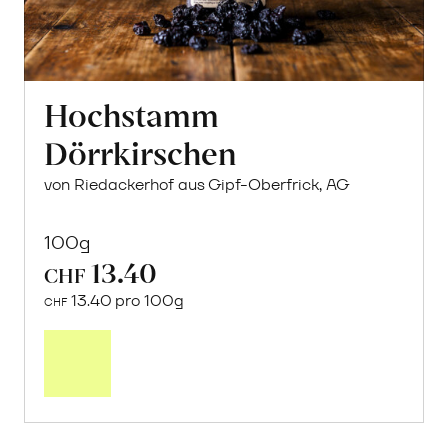
Hochstamm
Dörrkirschen
von Riedackerhof aus Gipf-Oberfrick, AG
100g
13.40
CHF
13.40 pro 100g
CHF
In
den
Warenkorb