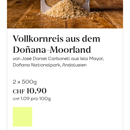
Vollkornreis aus dem
Doñana-Moorland
von José Daniel Carbonell aus Isla Mayor,
Doñana Nationalpark, Andalusien
2 x 500g
10.90
CHF
1.09 pro 100g
CHF
In
den
Warenkorb