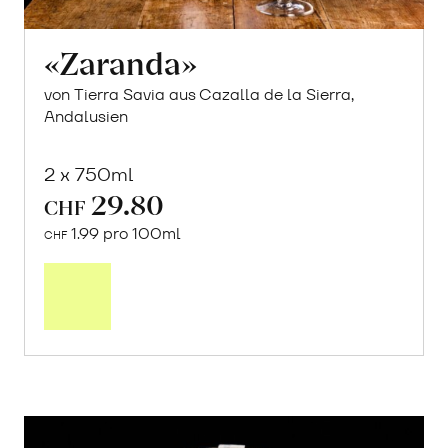
«Zaranda»
von Tierra Savia aus Cazalla de la Sierra,
Andalusien
2 x 750ml
29.80
CHF
1.99 pro 100ml
CHF
In
den
Warenkorb