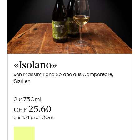
«Isolano»
von Massimiliano Solano aus Camporeale,
Sizilien
2 x 750ml
25.60
CHF
1.71 pro 100ml
CHF
In
den
Warenkorb