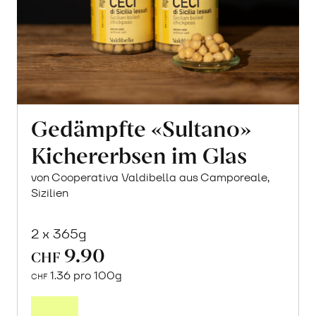
Gedämpfte «Sultano»
Kichererbsen im Glas
von Cooperativa Valdibella aus Camporeale,
Sizilien
2 x 365g
9.90
CHF
1.36 pro 100g
CHF
In
den