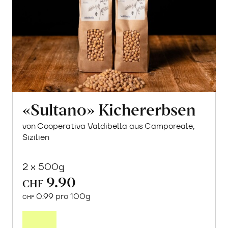
«Sultano» Kichererbsen
von Cooperativa Valdibella aus Camporeale,
Sizilien
2 x 500g
9.90
CHF
0.99 pro 100g
CHF
In
den