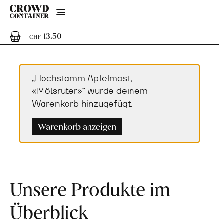
Menu
1
1 Artikel im Warenkorb
13.50
CHF
„Hochstamm Apfelmost,
«Mölsrüter»“ wurde deinem
Warenkorb hinzugefügt.
Warenkorb anzeigen
Unsere Produkte im
Überblick