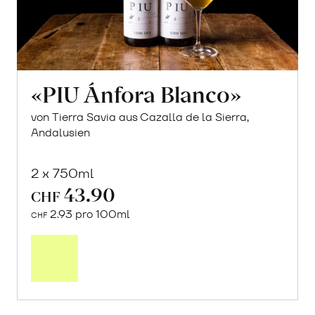
«PIU Ánfora Blanco»
von Tierra Savia aus Cazalla de la Sierra,
Andalusien
2 x 750ml
43.90
CHF
2.93 pro 100ml
CHF
In
den
Warenkorb