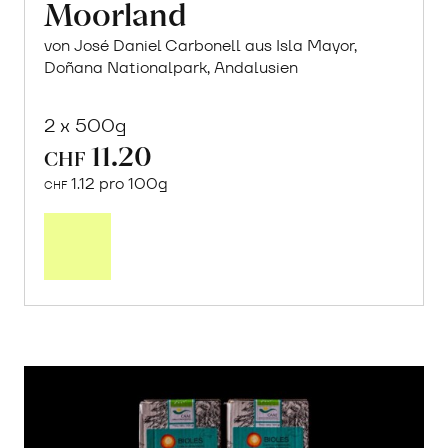
Moorland
von José Daniel Carbonell aus Isla Mayor,
Doñana Nationalpark, Andalusien
2 x 500g
11.20
CHF
1.12 pro 100g
CHF
In
den
Warenkorb