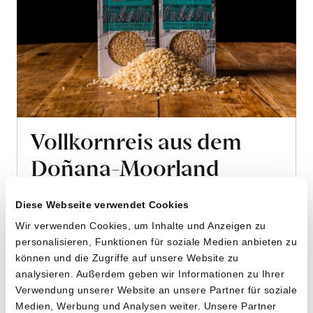
Vollkornreis aus dem
Doñana-Moorland
von José Daniel Carbonell aus Isla Mayor,
Doñana Nationalpark, Andalusien
Diese Webseite verwendet Cookies
Wir verwenden Cookies, um Inhalte und Anzeigen zu
personalisieren, Funktionen für soziale Medien anbieten zu
2 x 500g
können und die Zugriffe auf unsere Website zu
10.90
CHF
analysieren. Außerdem geben wir Informationen zu Ihrer
1.09 pro 100g
CHF
Verwendung unserer Website an unsere Partner für soziale
In
Medien, Werbung und Analysen weiter. Unsere Partner
den