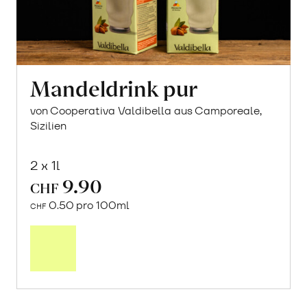
Mandeldrink pur
von Cooperativa Valdibella aus Camporeale,
Sizilien
2 x 1l
9.90
CHF
0.50 pro 100ml
CHF
In
den
Warenkorb