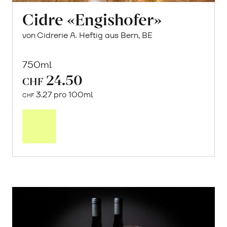
Cidre «Engishofer»
von Cidrerie A. Heftig aus Bern, BE
750ml
24.50
CHF
3.27 pro 100ml
CHF
In
den
Warenkorb