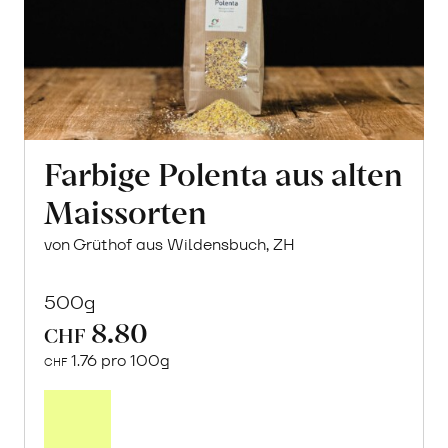
Farbige Polenta aus alten
Maissorten
von Grüthof aus Wildensbuch, ZH
500g
8.80
CHF
1.76 pro 100g
CHF
In
den
Warenkorb