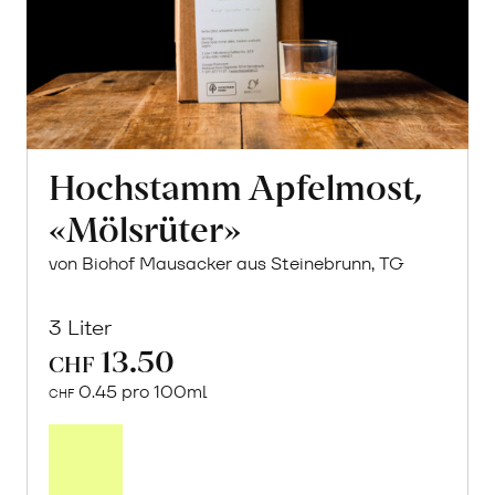
Hochstamm Apfelmost,
«Mölsrüter»
von Biohof Mausacker aus Steinebrunn, TG
3 Liter
13.50
CHF
0.45 pro 100ml
CHF
In
den
Warenkorb