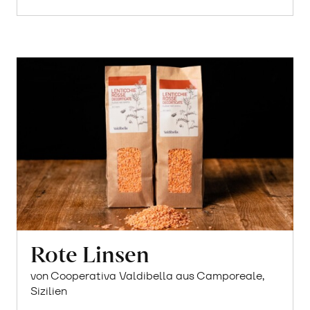
1.36 pro 100g
CHF
In
den
Warenkorb