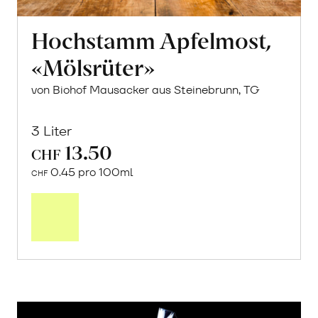
Hochstamm Apfelmost,
«Mölsrüter»
von Biohof Mausacker aus Steinebrunn, TG
3 Liter
13.50
CHF
0.45 pro 100ml
CHF
In
den
Warenkorb