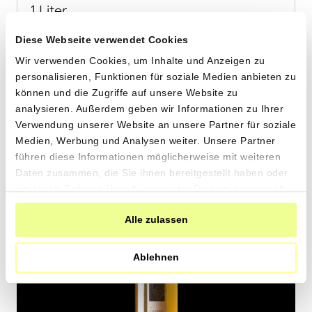
Roter Traubensaft
von Gut Rheinau aus Rheinau, ZH
1 Liter
16.10
CHF
1.61 pro 100ml
CHF
In
den
Warenkorb