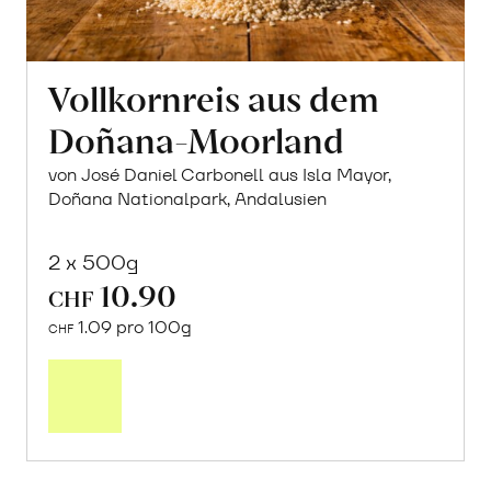
Vollkornreis aus dem
Doñana-Moorland
von José Daniel Carbonell aus Isla Mayor,
Doñana Nationalpark, Andalusien
2 x 500g
10.90
CHF
1.09 pro 100g
CHF
In
den