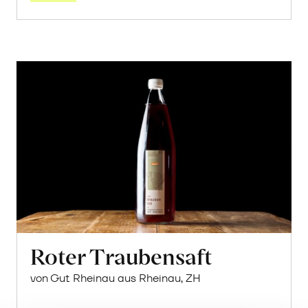
2.02 pro 100ml
CHF
In
den
Warenkorb