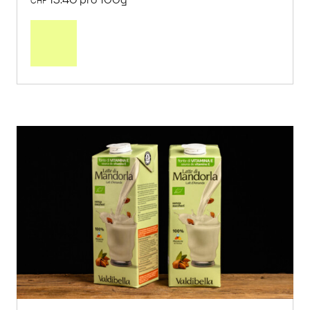
100g
13.40
CHF
13.40 pro 100g
CHF
In
den
Warenkorb