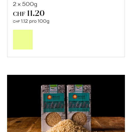
Moorland
von José Daniel Carbonell aus Isla Mayor,
Doñana Nationalpark, Andalusien
2 x 500g
11.20
CHF
1.12 pro 100g
CHF
In
den
Warenkorb