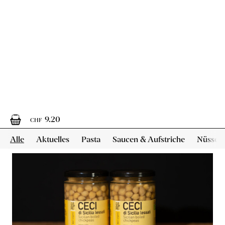
Gedämpfte «Piccole
Verdi» Linsen im Glas
von Cooperativa Valdibella aus Camporeale,
Sizilien
2 x 365g
10.20
CHF
1.40 pro 100g
CHF
In
den
Warenkorb