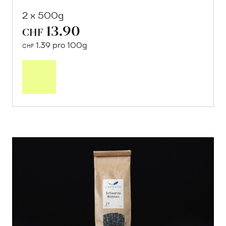
Rote Linsen
von Cooperativa Valdibella aus Camporeale,
Sizilien
2 x 500g
13.90
CHF
1.39 pro 100g
CHF
In
den
Warenkorb