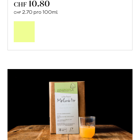
von Cooperativa Valdibella aus Camporeale,
Sizilien
2 x 200ml
10.80
CHF
2.70 pro 100ml
CHF
In
den
Warenkorb