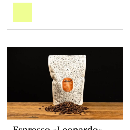
2 x 100g
22.20
CHF
11.10 pro 100g
CHF
In
den
Warenkorb