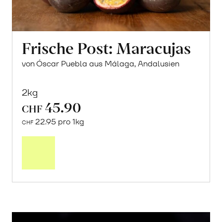
Frische Post: Maracujas
von Óscar Puebla aus Málaga, Andalusien
2kg
45.90
CHF
22.95 pro 1kg
CHF
Mehr
über
Frische
Post:
Maracujas
erfahren