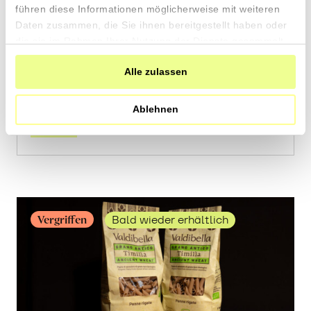
führen diese Informationen möglicherweise mit weiteren
Daten zusammen, die Sie ihnen bereitgestellt haben oder
2 x 150g
die sie im Rahmen Ihrer Nutzung der Dienste gesammelt
10.20
CHF
haben.
3.40 pro 100g
Alle zulassen
CHF
Mehr
über
Ablehnen
Crock
aus
«Timilia»
Hartweizen
erfahren
Vergriffen
Bald wieder erhältlich