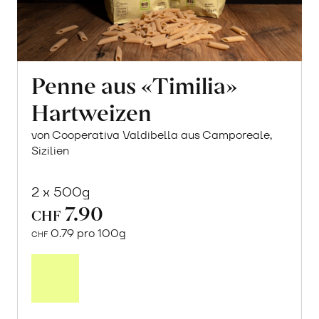
Penne aus «Timilia»
Hartweizen
von Cooperativa Valdibella aus Camporeale,
Sizilien
2 x 500g
7.90
CHF
0.79 pro 100g
CHF
Mehr
über
Penne
aus