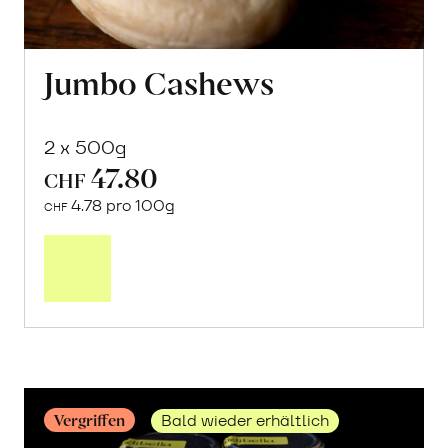
Jumbo Cashews
2 x 500g
47.80
CHF
4.78 pro 100g
CHF
Mehr
über
Jumbo
Cashews
erfahren
Vergriffen
Bald wieder erhältlich