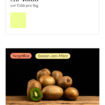
11.65 pro 1kg
CHF
Mehr
über
Frische
Post:
Avocado
«Hass»
erfahren
Vergriffen
Saison Jan-März