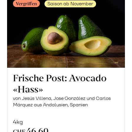
Vergriffen
Saison ab November
Frische Post: Avocado
«Hass»
von Jesús Villena, Jose González und Carlos
Márquez aus Andalusien, Spanien
4kg
46.60
CHF