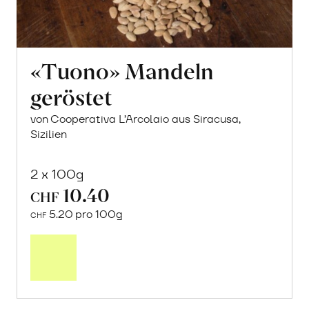
«Tuono» Mandeln
geröstet
von Cooperativa L’Arcolaio aus Siracusa,
Sizilien
2 x 100g
10.40
CHF
5.20 pro 100g
CHF
Mehr
über
«Tuono»
Mandeln
geröstet