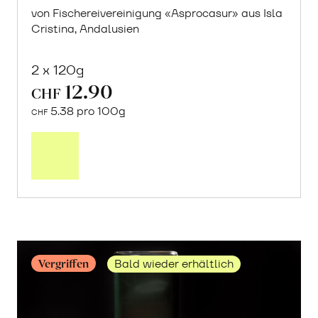
von Fischereivereinigung «Asprocasur» aus Isla
Cristina, Andalusien
2 x 120g
12.90
CHF
5.38 pro 100g
CHF
Mehr
über
Sardinen
in
Olivenöl
erfahren
Vergriffen
Bald wieder erhältlich