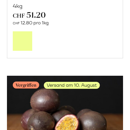
4kg
51.20
CHF
12.80 pro 1kg
CHF
Mehr
über
Frische
Post:
Mango
«Kensington
Pride»
erfahren
Vergriffen
Versand am 10. August