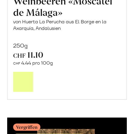
Weinbeeren «Moscatel
de Málaga»
von Huerta La Perucha aus El Borge en la
Axarquía, Andalusien
250g
11.10
CHF
4.44 pro 100g
CHF
Mehr
über
Sonnengetrocknete
Weinbeeren
«Moscatel
de
Málaga»
erfahren
Vergriffen