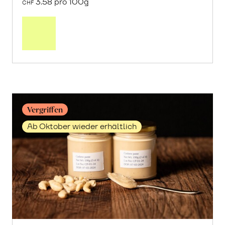
3.58 pro 100g
CHF
Mehr
über
Cashew-
Hälften
erfahren
Vergriffen
Ab Oktober wieder erhältlich