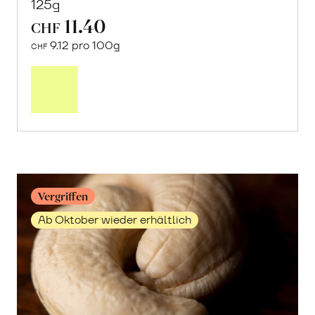
125g
11.40
CHF
9.12 pro 100g
CHF
Mehr
über
Getrocknete
Granatapfelkerne
erfahren
Vergriffen
Ab Oktober wieder erhältlich