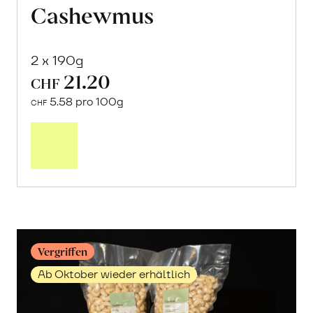
Cashewmus
2 x 190g
21.20
CHF
5.58 pro 100g
CHF
Mehr
über
Cashewmus
erfahren
Vergriffen
Ab Oktober wieder erhältlich