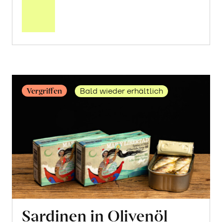
über
Frische
Post:
Orangen
«Navelina»
erfahren
Vergriffen
Bald wieder erhältlich
Sardinen in Olivenöl