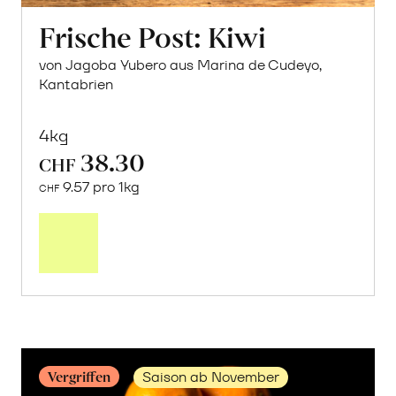
Frische Post: Kiwi
von Jagoba Yubero aus Marina de Cudeyo,
Kantabrien
4kg
38.30
CHF
9.57 pro 1kg
CHF
Mehr
über
Frische
Post:
Kiwi
erfahren
Vergriffen
Saison ab November