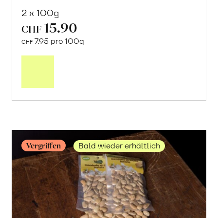
2 x 100g
15.90
CHF
7.95 pro 100g
CHF
Mehr
über
«Kerman»
Pistazien
geschält
erfahren
Vergriffen
Bald wieder erhältlich