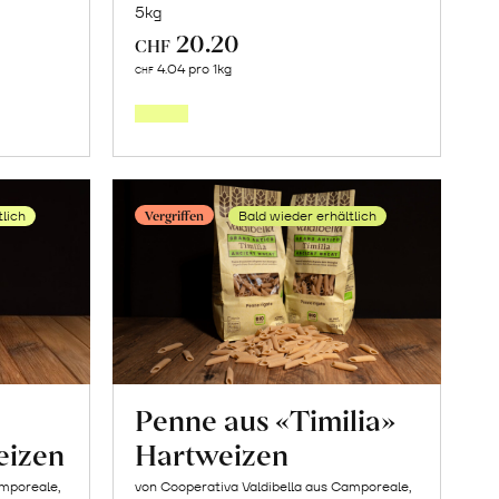
5kg
20.20
CHF
Mehr
4.04 pro 1kg
CHF
über
Frische
Post:
Orangen
Vergriffen
tlich
Bald wieder erhältlich
en
«Navelina»
erfahren
Penne aus «Timilia»
eizen
Hartweizen
amporeale,
von Cooperativa Valdibella aus Camporeale,