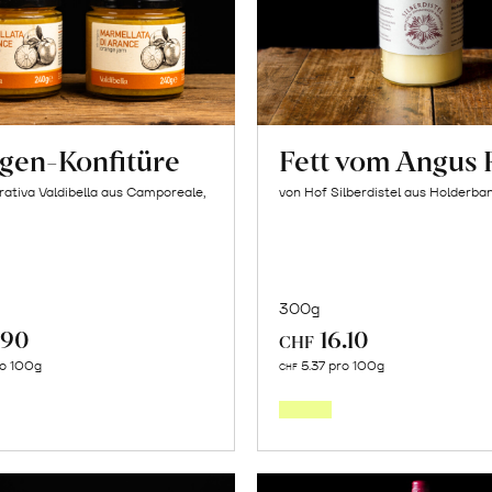
Málaga»
erfahren
gen-Konfitüre
Fett vom Angus 
ativa Valdibella aus Camporeale,
von Hof Silberdistel aus Holderba
300g
.90
16.10
CHF
Mehr
Mehr
ro 100g
5.37 pro 100g
CHF
über
über
Orangen-
Fett
Konfitüre
vom