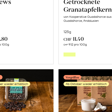
ews
Getrocknete
Granatapfelker
von Kooperative Guadalhorce aus 
Guadalhorce, Andalusien
125g
.80
11.40
CHF
Mehr
Mehr
o 100g
9.12 pro 100g
CHF
über
über
Cashews
Getroc
erfahren
Granat
erfahr
n
Vergriffen
er wieder erhältlich
Ab Oktober wieder erhältlich