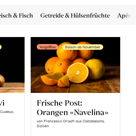
eisch & Fisch
Getreide & Hülsenfrüchte
Apéro
Vergriffen
Saison ab November
wi
Frische Post:
Orangen «Navelina»
 Cudeyo,
von Francesco Grisafi aus Caltabellota,
Sizilien