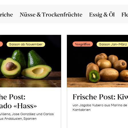
riche
Nüsse & Trockenfrüchte
Essig & Öl
Fl
n
Vergriffen
Saison ab November
Saison Jan-März
he Post:
Frische Post: Ki
ado «Hass»
von Jagoba Yubero aus Marina de
Kantabrien
Villena, Jose González und Carlos
us Andalusien, Spanien