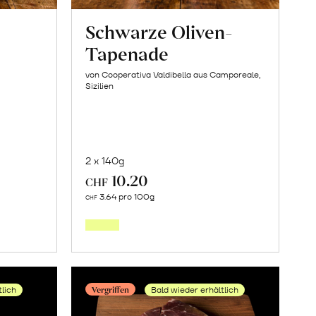
Schwarze Oliven-
Tapenade
von Cooperativa Valdibella aus Camporeale,
Sizilien
2 x 140g
10.20
CHF
Mehr
3.64 pro 100g
CHF
über
ilch
Schwarze
en
Oliven-
Tapenade
Vergriffen
tlich
Bald wieder erhältlich
erfahren