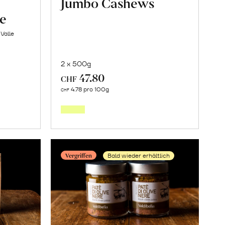
Jumbo Cashews
ne
Valle
2 x 500g
47.80
CHF
Mehr
4.78 pro 100g
CHF
über
knete
Jumbo
apfelkerne
Cashews
en
erfahren
Vergriffen
Bald wieder erhältlich