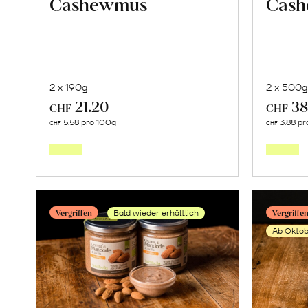
Cashewmus
Cash
2 x 190g
2 x 500g
21.20
38
CHF
CHF
Mehr
5.58 pro 100g
3.88 pr
CHF
CHF
über
Cashewmus
erfahren
Vergriffen
Vergriffe
Bald wieder erhältlich
Ab Oktob