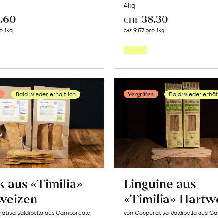
4kg
.60
38.30
CHF
Mehr
Mehr
o 1kg
9.57 pro 1kg
CHF
über
über
Frische
Frische
Post:
Post:
Avocado
Kiwi
n
Vergriffen
Bald wieder erhältlich
Bald wieder erhäl
«Hass»
erfahr
erfahren
 aus «Timilia»
Linguine aus
weizen
«Timilia» Hartw
ativa Valdibella aus Camporeale,
von Cooperativa Valdibella aus C