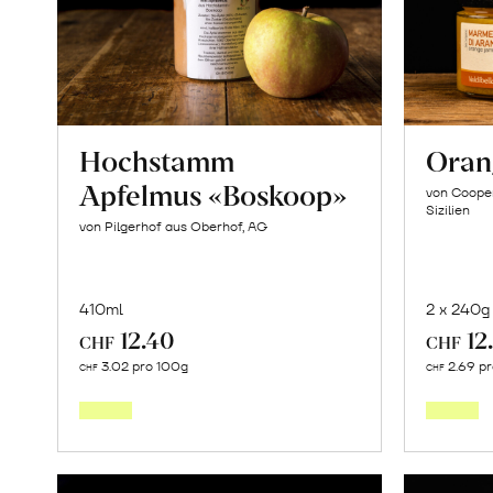
Hochstamm
Oran
Apfelmus «Boskoop»
von Cooper
Sizilien
von Pilgerhof aus Oberhof, AG
410ml
2 x 240g
12.40
12
CHF
CHF
Mehr
3.02 pro 100g
2.69 p
CHF
CHF
über
Hochstamm
Apfelmus