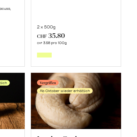
racusa,
2 x 500g
35.80
CHF
Mehr
3.58 pro 100g
CHF
über
o»
Cashew-
ln
Hälften
t
erfahren
Vergriffen
tlich
en
Ab Oktober wieder erhältlich