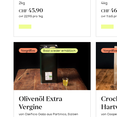
2kg
4kg
45.90
46
CHF
CHF
Mehr
22.95 pro 1kg
11.65 pr
CHF
CHF
über
Frische
Post:
Maracujas
Vergriffen
Vergriffe
Bald wieder erhältlich
erfahren
Olivenöl Extra
Crock
Vergine
Hart
von Oleificio Gallo aus Partinico, Sizilien
von Cooper