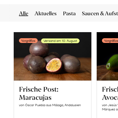
Alle
Aktuelles
Pasta
Saucen & Aufst
Vergriffen
Vergriffe
Versand am 10. August
Frische Post:
Frisc
Maracujas
Avoc
von Óscar Puebla aus Málaga, Andalusien
von Jesús 
Márquez a