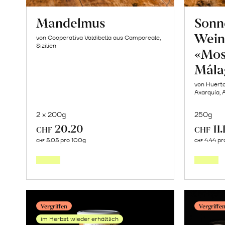
Mandelmus
Sonn
Wein
von Cooperativa Valdibella aus Camporeale,
Sizilien
«Mos
Mála
von Huerta
Axarquía, 
2 x 200g
250g
20.20
11.
CHF
CHF
Mehr
5.05 pro 100g
4.44 pr
CHF
CHF
über
Mandelmus
erfahren
Vergriffen
Vergriffe
im Herbst wieder erhältlich