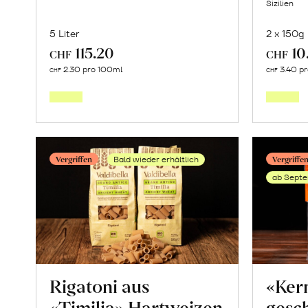
Sizilien
5 Liter
2 x 150g
115.20
10
CHF
CHF
Mehr
2.30 pro 100ml
3.40 p
CHF
CHF
über
Olivenöl
Extra
Vergine
Vergriffen
Vergriffe
Bald wieder erhältlich
erfahren
ab Septe
Rigatoni aus
«Ker
«Timilia» Hartweizen
gesch