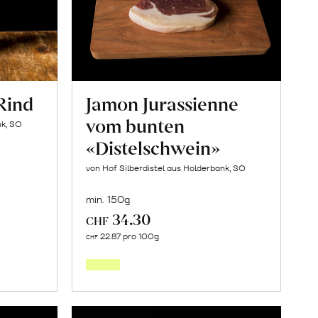
Rind
Jamon Jurassienne
vom bunten
nk, SO
«Distelschwein»
von Hof Silberdistel aus Holderbank, SO
min. 150g
34.30
CHF
Mehr
22.87 pro 100g
CHF
über
Jamon
Jurassienne