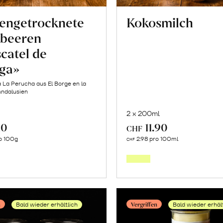
engetrocknete
Kokosmilch
beeren
catel de
ga»
 La Perucha aus El Borge en la
Andalusien
2 x 200ml
10
11.90
CHF
Mehr
Mehr
o 100g
2.98 pro 100ml
CHF
über
über
Sonnengetrocknete
Kokosm
Weinbeeren
erfahr
«Moscatel
n
Vergriffen
Bald wieder erhältlich
Bald wieder erhäl
de