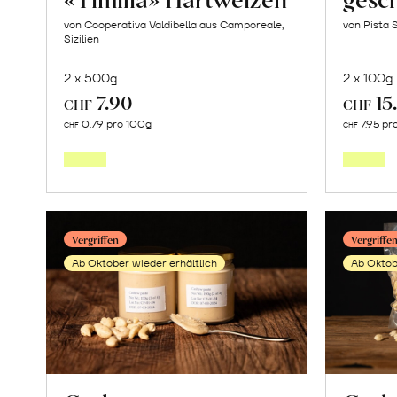
von Cooperativa Valdibella aus Camporeale,
von Pista 
Sizilien
2 x 500g
2 x 100g
7.90
15
CHF
CHF
Mehr
0.79 pro 100g
7.95 pr
CHF
CHF
über
Rigatoni
aus
«Timilia»
Vergriffen
Vergriffe
Hartweizen
Ab Oktober wieder erhältlich
Ab Oktob
erfahren