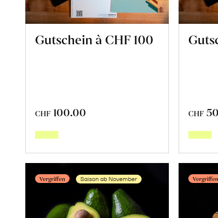
Gutschein à CHF 100
Guts
100.00
50
CHF
CHF
In
den
Warenkorb
Vergriffen
Vergriffe
Saison ab November