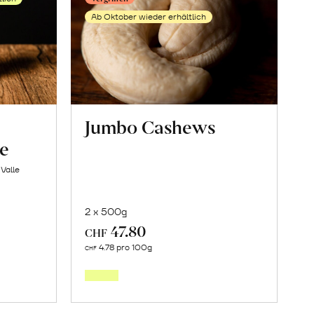
en
Ab Oktober wieder erhältlich
Jumbo Cashews
ne
Valle
2 x 500g
47.80
CHF
Mehr
4.78 pro 100g
CHF
über
knete
Jumbo
apfelkerne
Cashews