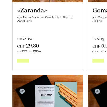
«Zaranda»
Goma
von Tierra Savia aus Cazalla de la Sierra,
von Cooper
Andalusien
Sizilien
2 x 750ml
1 x 90g
29.80
5.
CHF
CHF
In
1.99 pro 100ml
6.56 p
CHF
CHF
den
Warenkorb