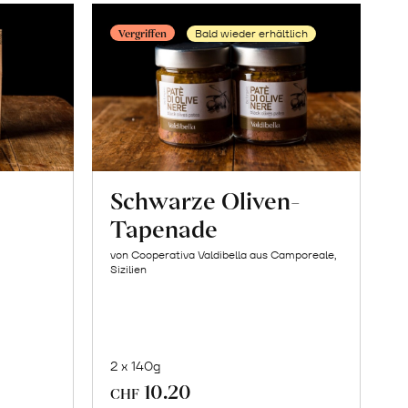
en
erfahren
Vergriffen
Bald wieder erhältlich
Schwarze Oliven-
Tapenade
von Cooperativa Valdibella aus Camporeale,
Sizilien
2 x 140g
10.20
CHF
Mehr