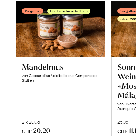
Vergriffen
Vergriffe
Bald wieder erhältlich
Ab Oktob
Mandelmus
Sonn
Wein
von Cooperativa Valdibella aus Camporeale,
Sizilien
«Mos
Mála
von Huerta
Axarquía, 
2 x 200g
250g
20.20
11.
CHF
CHF
Mehr