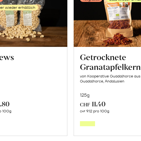
erfahren
erfahr
er wieder erhältlich
ews
Getrocknete
Granatapfelker
von Kooperative Guadalhorce aus 
Guadalhorce, Andalusien
125g
.80
11.40
CHF
Mehr
Mehr
o 100g
9.12 pro 100g
CHF
über
über
Cashews
Getroc
erfahren
Granat