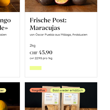
ango
Frische Post:
de»
Maracujas
alien
von Óscar Puebla aus Málaga, Andalusien
2kg
45.90
CHF
Mehr
22.95 pro 1kg
CHF
über
Frische
Post:
Maracujas
Vergriffen
ber
Bald wieder erhältlich
ngton
erfahren