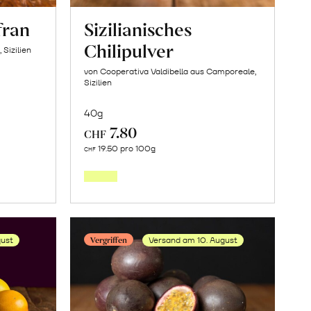
fran
Sizilianisches
Chilipulver
 Sizilien
von Cooperativa Valdibella aus Camporeale,
Sizilien
40g
7.80
CHF
In
19.50 pro 100g
CHF
den
orb
Warenkorb
Vergriffen
ust
Versand am 10. August