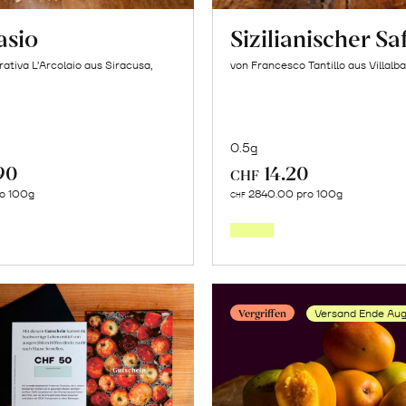
sio
Sizilianischer Sa
ativa L’Arcolaio aus Siracusa,
von Francesco Tantillo aus Villalba,
0.5g
90
14.20
CHF
In
In
ro 100g
2840.00 pro 100g
CHF
den
den
Warenkorb
Warenk
Vergriffen
Versand Ende Aug