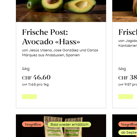
Frische Post:
Frisc
Avocado «Hass»
von Jagob
Kantabrie
von Jesús Villena, Jose González und Carlos
Márquez aus Andalusien, Spanien
4kg
4kg
46.60
38
CHF
CHF
Mehr
11.65 pro 1kg
9.57 pr
CHF
CHF
über
Frische
Post:
Avocado
Vergriffen
Vergriffe
Bald wieder erhältlich
«Hass»
ab Septe