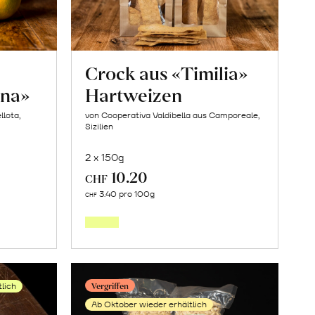
en
Crock aus «Timilia»
ina»
Hartweizen
llota,
von Cooperativa Valdibella aus Camporeale,
Sizilien
2 x 150g
10.20
CHF
Mehr
3.40 pro 100g
CHF
über
Crock
aus
en
«Timilia»
Vergriffen
tlich
na»
Hartweizen
Ab Oktober wieder erhältlich