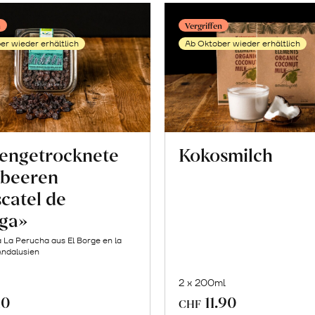
erfahr
n
Vergriffen
er wieder erhältlich
Ab Oktober wieder erhältlich
engetrocknete
Kokosmilch
beeren
catel de
ga»
 La Perucha aus El Borge en la
Andalusien
2 x 200ml
10
11.90
CHF
Mehr
Mehr