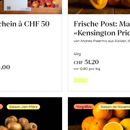
chein à CHF 50
Frische Post: M
«Kensington Pri
von Andrea Palermo aus Sizilien, It
4kg
51.20
CHF
Mehr
.00
In
12.80 pro 1kg
CHF
über
den
Frische
Warenkorb
Post:
Mango
n
Vergriffen
Saison Jan-März
Saison ab Novem
«Kensi
Pride»