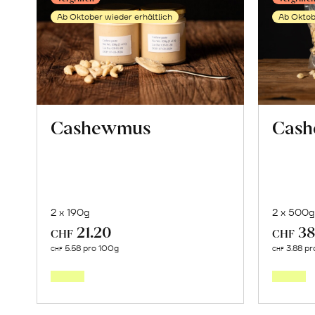
Hartweizen
Ab Oktober wieder erhältlich
Ab Oktob
erfahren
Cashewmus
Cash
2 x 190g
2 x 500g
21.20
38
CHF
CHF
Mehr
5.58 pro 100g
3.88 pr
CHF
CHF
über
Cashewmus
erfahren