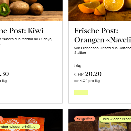
erfahr
he Post: Kiwi
Frische Post:
Orangen «Navel
a Yubero aus Marina de Cudeyo,
n
von Francesco Grisafi aus Caltabe
Sizilien
5kg
.30
20.20
CHF
Mehr
Mehr
o 1kg
4.04 pro 1kg
CHF
über
über
Frische
Frische
Post:
Post:
Kiwi
Orang
n
Vergriffen
Bald wieder erhäl
erfahren
«Naveli
mber wieder erhältlich