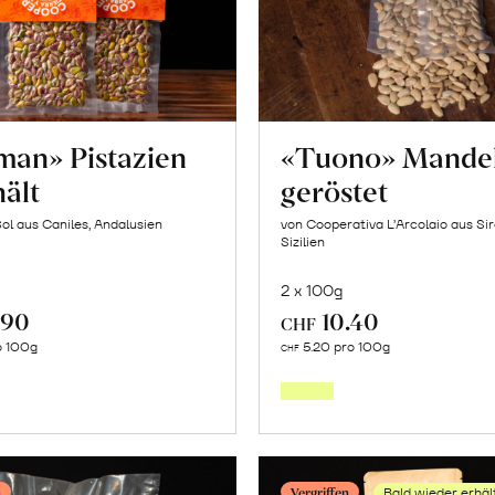
erfahr
man» Pistazien
«Tuono» Mande
ält
geröstet
Sol aus Caniles, Andalusien
von Cooperativa L’Arcolaio aus Si
Sizilien
2 x 100g
.90
10.40
CHF
Mehr
Mehr
o 100g
5.20 pro 100g
CHF
über
über
«Kerman»
«Tuon
Pistazien
Mande
geschält
geröste
n
Vergriffen
Bald wieder erhäl