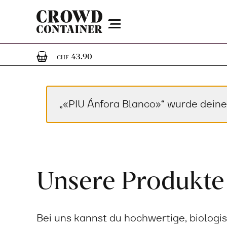
Menu
1
1 Artikel im Warenkorb
43.90
CHF
„«PIU Ánfora Blanco»“ wurde dein
Unsere Produkte
Bei uns kannst du hochwertige, biologi