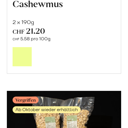
Cashewmus
2 x 190g
21.20
CHF
5.58 pro 100g
CHF
Mehr
über
Cashewmus
erfahren
Vergriffen
Ab Oktober wieder erhältlich