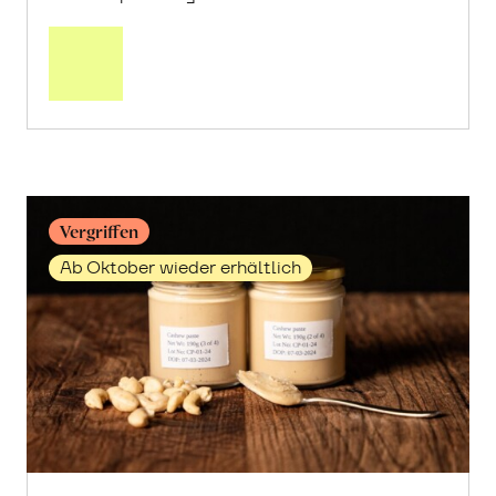
Mehr
über
Cashew-
Hälften
erfahren
Vergriffen
Ab Oktober wieder erhältlich