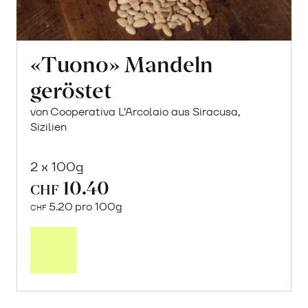
«Tuono» Mandeln
geröstet
von Cooperativa L’Arcolaio aus Siracusa,
Sizilien
2 x 100g
10.40
CHF
5.20 pro 100g
CHF
Mehr
über
«Tuono»
Mandeln
geröstet
erfahren