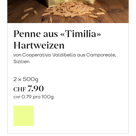
Penne aus «Timilia»
Hartweizen
von Cooperativa Valdibella aus Camporeale,
Sizilien
2 x 500g
7.90
CHF
0.79 pro 100g
CHF
Mehr
über
Penne
aus
«Timilia»