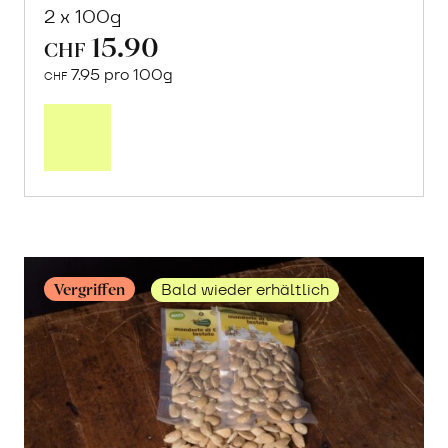
2 x 100g
15.90
CHF
7.95 pro 100g
CHF
Mehr
über
«Kerman»
Pistazien
geschält
erfahren
Vergriffen
Bald wieder erhältlich