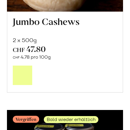
Jumbo Cashews
2 x 500g
47.80
CHF
4.78 pro 100g
CHF
Mehr
über
Jumbo
Cashews
erfahren
Vergriffen
Bald wieder erhältlich