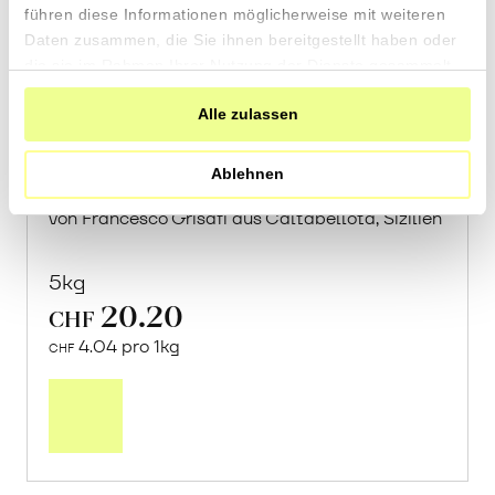
führen diese Informationen möglicherweise mit weiteren
Daten zusammen, die Sie ihnen bereitgestellt haben oder
die sie im Rahmen Ihrer Nutzung der Dienste gesammelt
haben.
Alle zulassen
Frische Post: Orangen
«Navelina»
Ablehnen
von Francesco Grisafi aus Caltabellota, Sizilien
5kg
20.20
CHF
4.04 pro 1kg
CHF
Mehr
über
Frische
Post:
Orangen