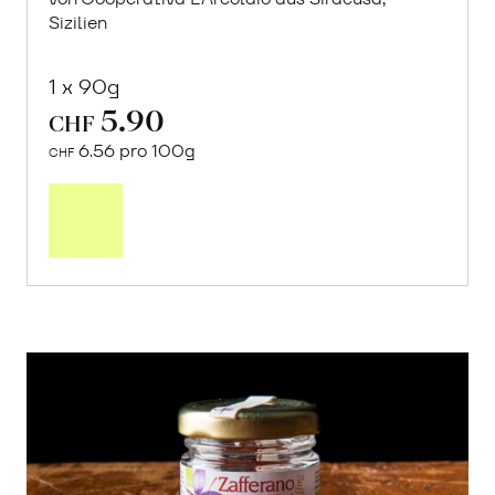
Sizilien
1 x 90g
5.90
CHF
6.56 pro 100g
CHF
In
den
Warenkorb