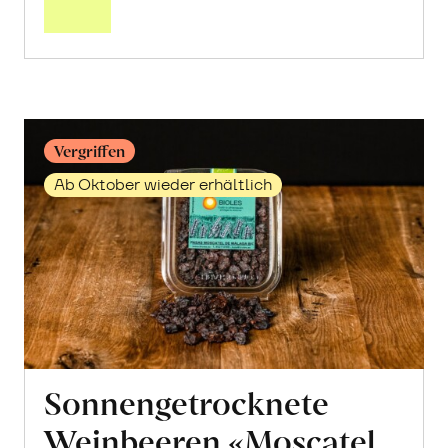
Mandelmus
erfahren
Vergriffen
Ab Oktober wieder erhältlich
Sonnengetrocknete
Weinbeeren «Moscatel