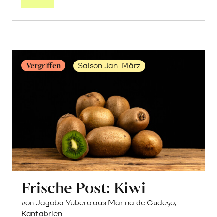
Post:
Avocado
«Hass»
erfahren
Vergriffen
Saison Jan-März
Frische Post: Kiwi
von Jagoba Yubero aus Marina de Cudeyo,
Kantabrien