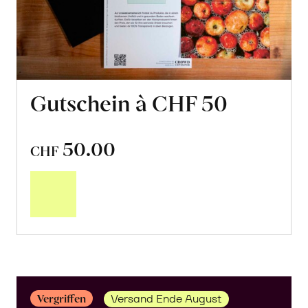
Gutschein à CHF 50
50.00
CHF
In
den
Warenkorb
Vergriffen
Versand Ende August