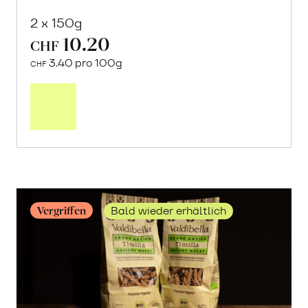
2 x 150g
10.20
CHF
3.40 pro 100g
CHF
Mehr
über
Crock
aus
«Timilia»
Hartweizen
erfahren
Vergriffen
Bald wieder erhältlich