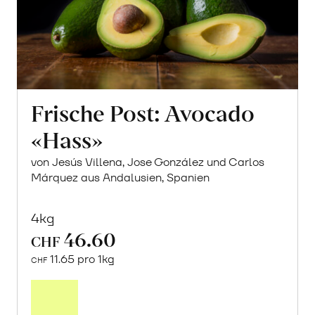
Frische Post: Avocado
«Hass»
von Jesús Villena, Jose González und Carlos
Márquez aus Andalusien, Spanien
4kg
46.60
CHF
11.65 pro 1kg
CHF
Mehr
über
Frische