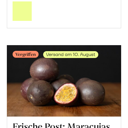
über
Frische
Post:
Mango
«Kensington
Pride»
erfahren
Vergriffen
Versand am 10. August
Frische Post: Maracujas