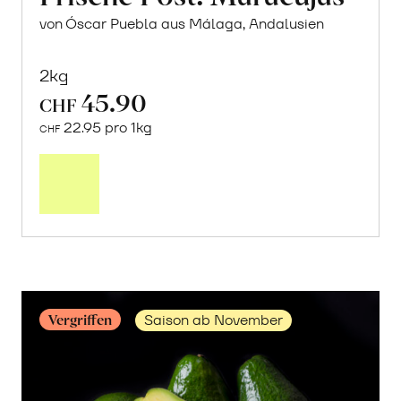
von Óscar Puebla aus Málaga, Andalusien
2kg
45.90
CHF
22.95 pro 1kg
CHF
Mehr
über
Frische
Post:
Maracujas
erfahren
Vergriffen
Saison ab November