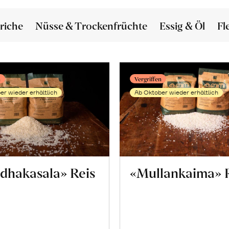
riche
Nüsse & Trockenfrüchte
Essig & Öl
Fl
n
Vergriffen
er wieder erhältlich
Ab Oktober wieder erhältlich
dhakasala» Reis
«Mullankaima» 