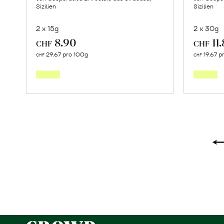
Sizilien
Sizilien
2 x 15g
2 x 30g
8.90
11
CHF
CHF
Mehr
29.67 pro 100g
19.67 p
CHF
CHF
über
Oregano
erfahren