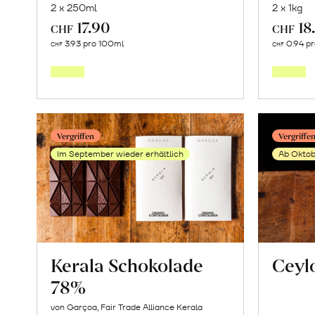
2 x 250ml
2 x 1kg
17.90
18
CHF
CHF
Mehr
3.93 pro 100ml
0.94 p
CHF
CHF
über
Natives
Kokosöl
erfahren
Vergriffen
Vergriffe
Im September wieder erhältlich
Ab Oktob
Kerala Schokolade
Ceyl
78%
von Garçoa, Fair Trade Alliance Kerala