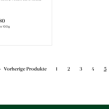
.80
Mehr
ro 100g
über
Wildfenchelsamen
erfahren
Vorherige Produkte
1
2
3
4
5