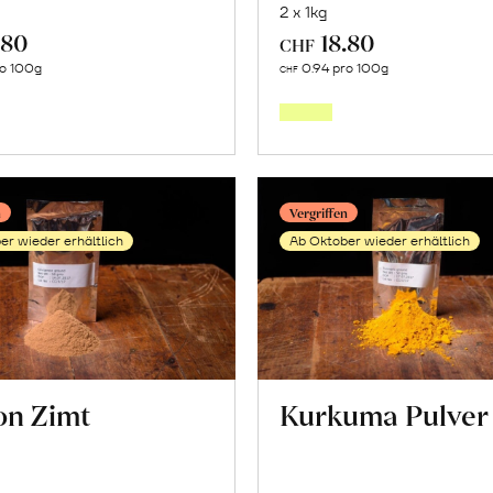
2 x 1kg
.80
18.80
CHF
Mehr
Mehr
ro 100g
0.94 pro 100g
CHF
über
über
«Gandhakasala»
«Mulla
Reis
Reis
erfahren
erfahr
n
Vergriffen
er wieder erhältlich
Ab Oktober wieder erhältlich
on Zimt
Kurkuma Pulver