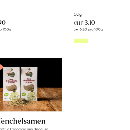
50g
90
3.10
CHF
Mehr
Mehr
ro 100g
6.20 pro 100g
CHF
über
über
Ceylon
Kurku
Zimt
Pulver
erfahren
erfahr
n
fenchelsamen
ativa L’Arcolaio aus Siracusa,