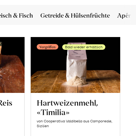
eisch & Fisch
Getreide & Hülsenfrüchte
Apéro
Vergriffen
Bald wieder erhältlich
Reis
Hartweizenmehl,
«Timilia»
von Cooperativa Valdibella aus Camporeale,
Sizilien