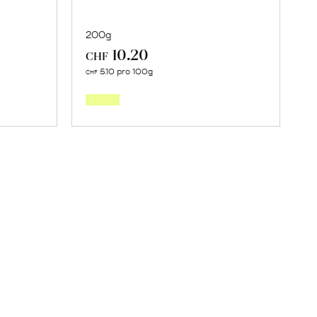
200g
10.20
CHF
Mehr
5.10 pro 100g
CHF
über
ma
Malabar
Pfeffer
en
erfahren