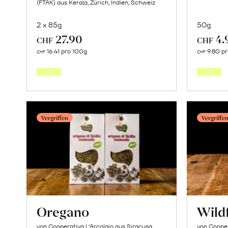
(FTAK) aus Kerala, Zürich, Indien, Schweiz
2 x 85g
50g
27.90
4.
CHF
CHF
Mehr
16.41 pro 100g
9.80 p
CHF
CHF
über
Kerala
Schokolade
78%
Vergriffen
Vergriffe
erfahren
Oregano
Wild
von Cooperativa L’Arcolaio aus Siracusa,
von Cooper