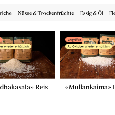
riche
Nüsse & Trockenfrüchte
Essig & Öl
Fl
n
Vergriffen
er wieder erhältlich
Ab Oktober wieder erhältlich
dhakasala» Reis
«Mullankaima» 