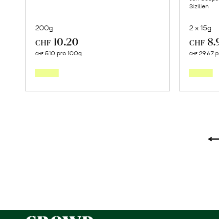
Sizilien
200g
2 x 15g
10.20
8.
CHF
CHF
Mehr
5.10 pro 100g
29.67 p
CHF
CHF
über
Malabar
Pfeffer
erfahren