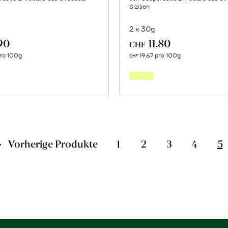
Sizilien
2 x 30g
90
11.80
CHF
Mehr
Mehr
ro 100g
19.67 pro 100g
CHF
über
über
Oregano
Wildfe
erfahren
erfahr
Vorherige Produkte
1
2
3
4
5