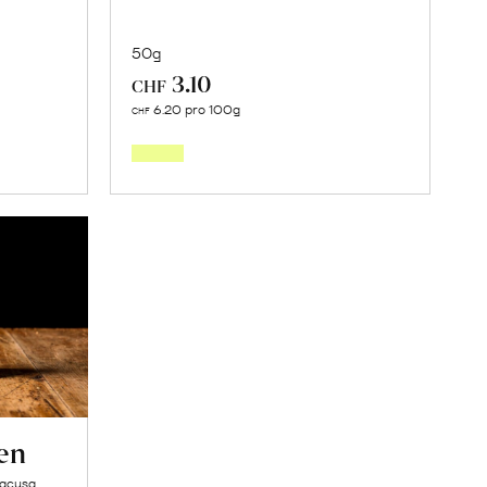
50g
3.10
CHF
Mehr
6.20 pro 100g
CHF
über
Kurkuma
Pulver
en
erfahren
en
racusa,