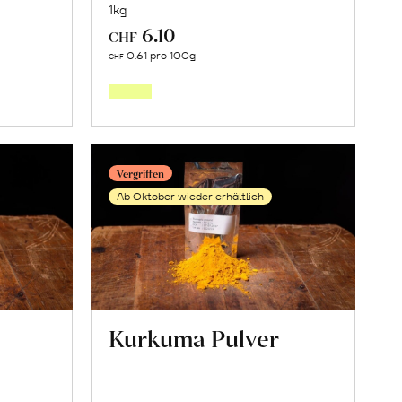
1kg
6.10
CHF
Mehr
0.61 pro 100g
CHF
über
nkaima»
Hartweizenmehl,
«Timilia»
en
erfahren
Vergriffen
Ab Oktober wieder erhältlich
Kurkuma Pulver