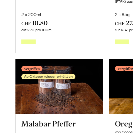
(FTAK) aus
2 x 200ml
2 x 85g
10.80
27
CHF
CHF
Mehr
2.70 pro 100ml
16.41 p
CHF
CHF
über
Granatapfelsaft
erfahren
Vergriffen
Vergriffe
Ab Oktober wieder erhältlich
Malabar Pfeffer
Oreg
von Cooper