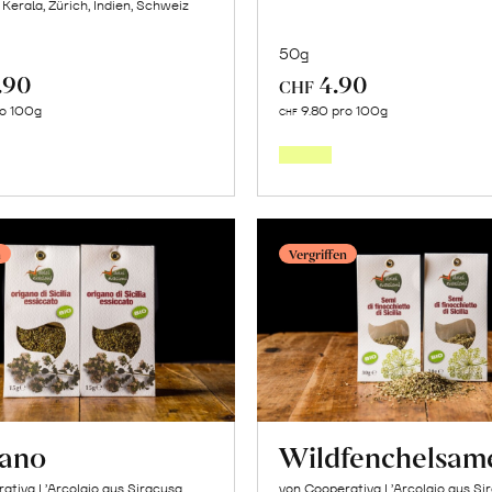
 Kerala, Zürich, Indien, Schweiz
50g
.90
4.90
CHF
Mehr
Mehr
ro 100g
9.80 pro 100g
CHF
über
über
Kerala
Ceylon
Schokolade
Zimt
78%
erfahr
n
Vergriffen
erfahren
ano
Wildfenchelsam
ativa L’Arcolaio aus Siracusa,
von Cooperativa L’Arcolaio aus Si