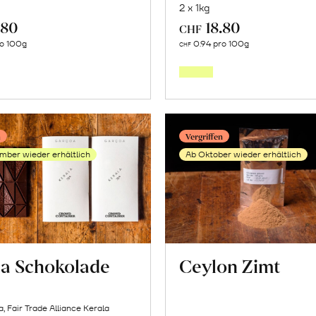
2 x 1kg
.80
18.80
CHF
Mehr
Mehr
ro 100g
0.94 pro 100g
CHF
über
über
«Gandhakasala»
«Mulla
Reis
Reis
erfahren
erfahr
n
Vergriffen
mber wieder erhältlich
Ab Oktober wieder erhältlich
la Schokolade
Ceylon Zimt
, Fair Trade Alliance Kerala