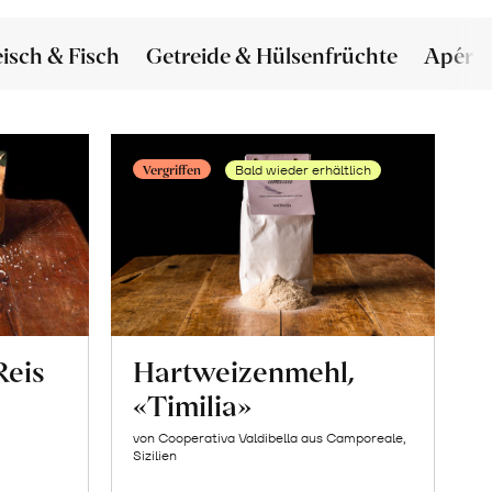
eisch & Fisch
Getreide & Hülsenfrüchte
Apéro
Vergriffen
Bald wieder erhältlich
Reis
Hartweizenmehl,
«Timilia»
von Cooperativa Valdibella aus Camporeale,
Sizilien