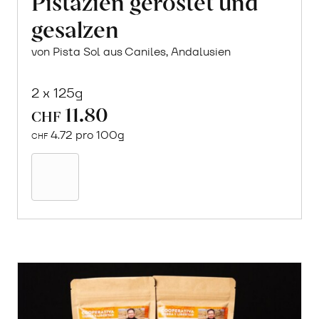
Pistazien geröstet und
gesalzen
von Pista Sol aus Caniles, Andalusien
2 x 125g
11.80
CHF
4.72 pro 100g
CHF
In
den
Warenkorb