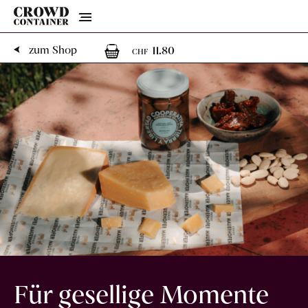
Menu
1
1 Artikel im Warenk
zum Shop
11.80
CHF
Für gesellige Momente