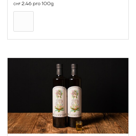
2.46 pro 100g
CHF
In
den
Warenkorb