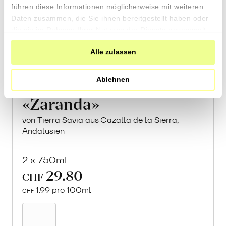
führen diese Informationen möglicherweise mit weiteren
Daten zusammen, die Sie ihnen bereitgestellt haben oder
die sie im Rahmen Ihrer Nutzung der Dienste gesammelt
haben.
Alle zulassen
Ablehnen
«Zaranda»
von Tierra Savia aus Cazalla de la Sierra,
Andalusien
2 x 750ml
29.80
CHF
1.99 pro 100ml
CHF
In
den
Warenkorb