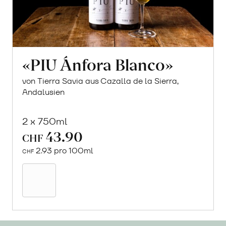
«PIU Ánfora Blanco»
von Tierra Savia aus Cazalla de la Sierra,
Andalusien
2 x 750ml
43.90
CHF
2.93 pro 100ml
CHF
In
den
Warenkorb