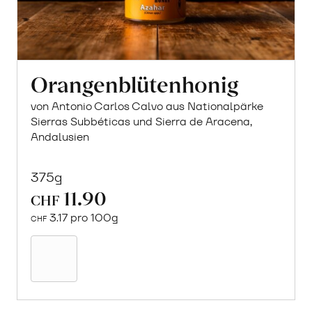
Orangenblütenhonig
von Antonio Carlos Calvo aus Nationalpärke
Sierras Subbéticas und Sierra de Aracena,
Andalusien
375g
11.90
CHF
3.17 pro 100g
CHF
In
den
Warenkorb