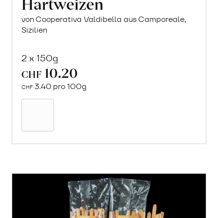
Hartweizen
von Cooperativa Valdibella aus Camporeale,
Sizilien
2 x 150g
10.20
CHF
3.40 pro 100g
CHF
Mehr
über
Crock
aus
«Timilia»
Hartweizen
erfahren