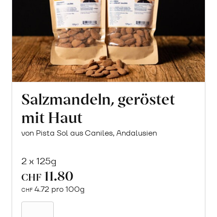
Salzmandeln, geröstet
mit Haut
von Pista Sol aus Caniles, Andalusien
2 x 125g
11.80
CHF
4.72 pro 100g
CHF
In
den
Warenkorb