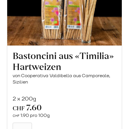
Bastoncini aus «Timilia»
Hartweizen
von Cooperativa Valdibella aus Camporeale,
Sizilien
2 x 200g
7.60
CHF
1.90 pro 100g
CHF
In
den