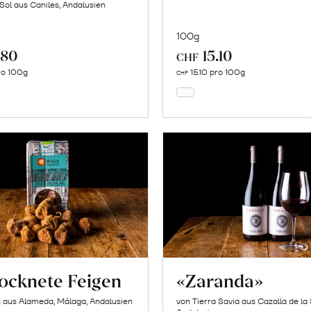
 Sol aus Caniles, Andalusien
100g
.80
15.10
In
In
CHF
den
den
ro 100g
15.10 pro 100g
CHF
Warenkorb
Warenkorb
ocknete Feigen
«Zaranda»
s aus Alameda, Málaga, Andalusien
von Tierra Savia aus Cazalla de la 