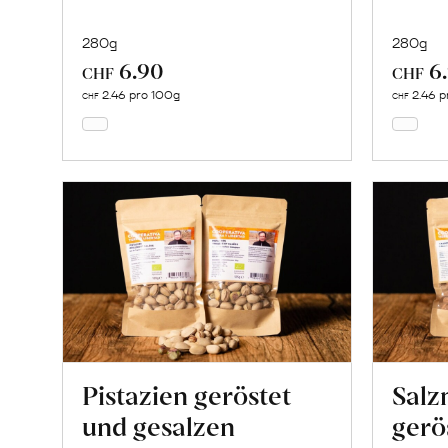
280g
280g
6.90
6
In
CHF
CHF
den
2.46 pro 100g
2.46 p
CHF
CHF
Warenkorb
Pistazien geröstet
Salz
und gesalzen
gerö