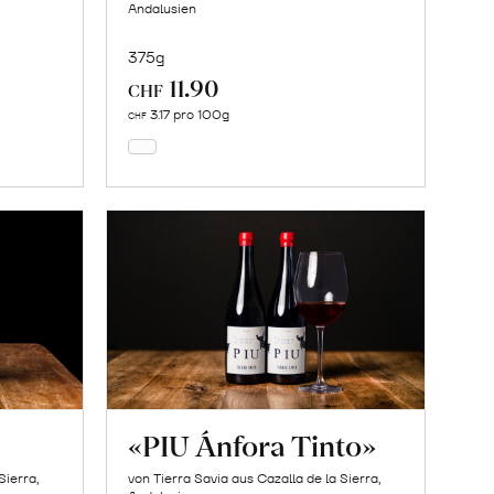
Andalusien
375g
11.90
In
CHF
den
3.17 pro 100g
CHF
Warenkorb
«PIU Ánfora Tinto»
Sierra,
von Tierra Savia aus Cazalla de la Sierra,