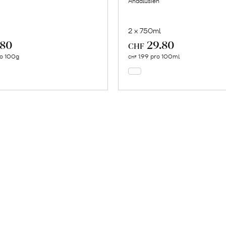
Andalusien
2 x 750ml
.80
29.80
In
In
CHF
den
den
ro 100g
1.99 pro 100ml
CHF
Warenkorb
Warenkorb