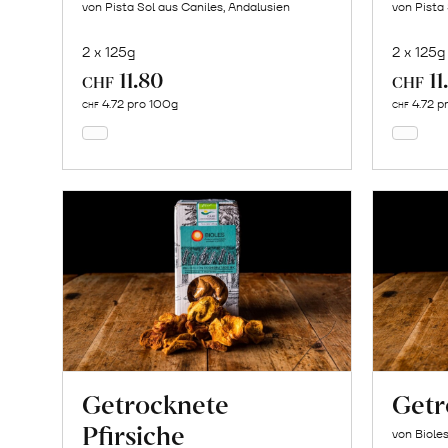
von Pista Sol aus Caniles, Andalusien
von Pista
2 x 125g
2 x 125g
11.80
11
In
CHF
CHF
den
4.72 pro 100g
4.72 p
CHF
CHF
Warenkorb
Getrocknete
Getr
Pfirsiche
von Biole