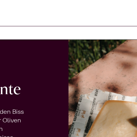
arenkorb
nte
 den Biss
r Oliven
n