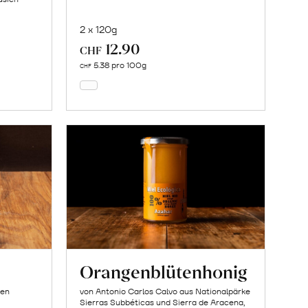
2 x 120g
12.90
In
CHF
den
5.38 pro 100g
CHF
Warenkorb
Orangenblütenhonig
ien
von Antonio Carlos Calvo aus Nationalpärke
Sierras Subbéticas und Sierra de Aracena,