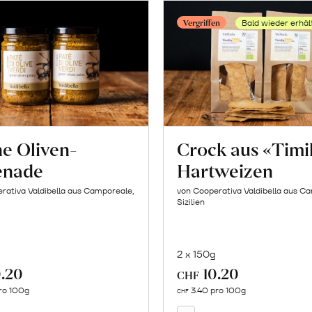
Vergriffen
Bald wieder erhäl
e Oliven-
Crock aus «Timi
enade
Hartweizen
rativa Valdibella aus Camporeale,
von Cooperativa Valdibella aus C
Sizilien
2 x 150g
.20
10.20
In
CHF
Mehr
den
ro 100g
3.40 pro 100g
über
CHF
Warenkorb
Crock