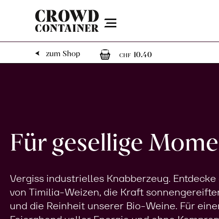
Menu
1
1 Artikel im W
zum Shop
10.40
CHF
Für gesellige Mome
Vergiss industrielles Knabberzeug. Entdecke
von Timilia-Weizen, die Kraft sonnengereifte
und die Reinheit unserer Bio-Weine. Für eine