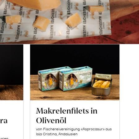
Makrelenfilets in
ra
Olivenöl
von Fischereivereinigung «Asprocasur» aus
Isla Cristina, Andalusien
usien