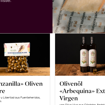
isse.
zanilla» Oliven
Olivenöl
re
«Arbequina» Ext
Virgen
a y Libertad aus Fuenteheridos,
n
von Olivo Vivo aus Córdoba, Andal