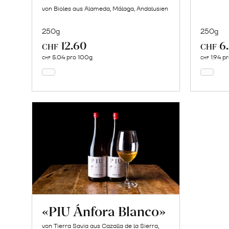
von Bioles aus Alameda, Málaga, Andalusien
250g
250g
12.60
6
In
CHF
CHF
den
5.04 pro 100g
1.94 p
CHF
CHF
Warenkorb
«PIU Ánfora Blanco»
von Tierra Savia aus Cazalla de la Sierra,