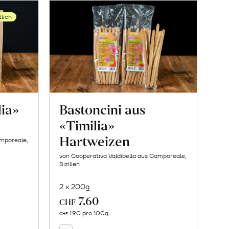
tlich
lia»
Bastoncini aus
«Timilia»
Hartweizen
amporeale,
von Cooperativa Valdibella aus Camporeale,
Sizilien
2 x 200g
7.60
In
CHF
den
1.90 pro 100g
CHF
Warenkorb