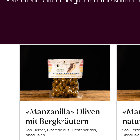
Feierabend voller Energie und ohne Komprom
«Manzanilla» Oliven
«Man
mit Bergkräutern
natu
von Tierra y Libertad aus Fuenteheridos,
von Tierr
Andalusien
Andalusie