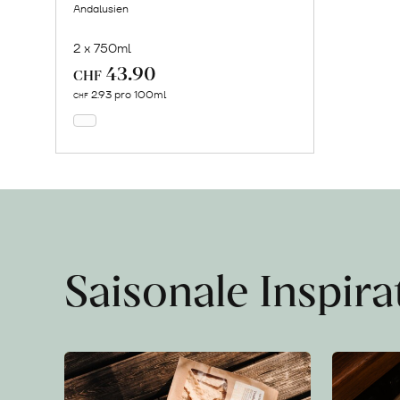
Andalusien
2 x 750ml
43.90
In
CHF
den
2.93 pro 100ml
CHF
Warenkorb
Saisonale Inspir