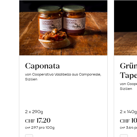
Caponata
Grün
Tap
von Cooperativa Valdibella aus Camporeale,
Sizilien
von Coope
Sizilien
2 x 290g
2 x 140g
17.20
10
In
CHF
CHF
den
2.97 pro 100g
3.64 p
CHF
CHF
Warenkorb