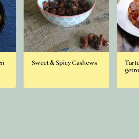
en
Sweet & Spicy Cashews
Tarte
getr