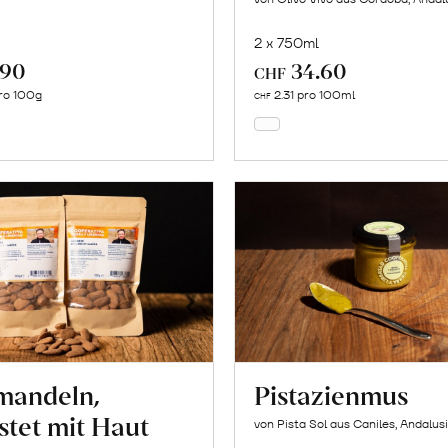
2 x 750ml
.90
34.60
In
In
CHF
den
den
ro 100g
2.31 pro 100ml
CHF
Warenkorb
Warenkorb
mandeln,
Pistazienmus
stet mit Haut
von Pista Sol aus Caniles, Andalus