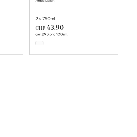
Andalusien
2 x 750ml
43.90
In
CHF
den
2.93 pro 100ml
CHF
Warenkorb