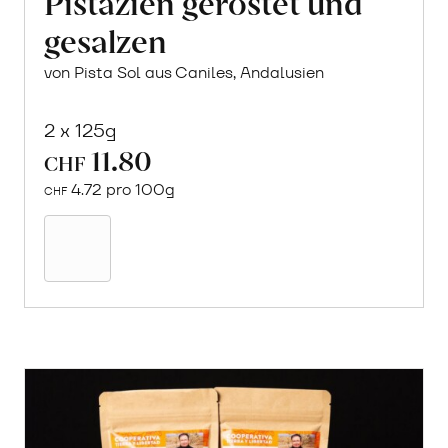
Pistazien geröstet und
gesalzen
von Pista Sol aus Caniles, Andalusien
2 x 125g
11.80
CHF
4.72 pro 100g
CHF
In
den
Warenkorb