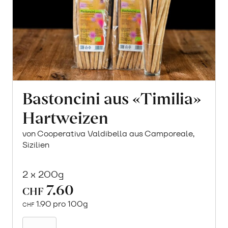
Bastoncini aus «Timilia»
Hartweizen
von Cooperativa Valdibella aus Camporeale,
Sizilien
2 x 200g
7.60
CHF
1.90 pro 100g
CHF
In
den