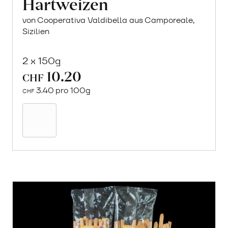
Hartweizen
von Cooperativa Valdibella aus Camporeale,
Sizilien
2 x 150g
10.20
CHF
3.40 pro 100g
CHF
Mehr
über
Crock
aus
«Timilia»
Hartweizen
erfahren