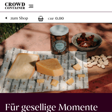
Menu
0
0 Artikel im Warenk
zum Shop
0.00
CHF
Für gesellige Momente