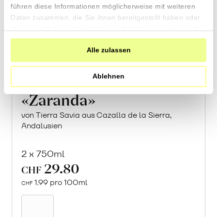
führen diese Informationen möglicherweise mit weiteren
Daten zusammen, die Sie ihnen bereitgestellt haben oder
die sie im Rahmen Ihrer Nutzung der Dienste gesammelt
haben.
Alle zulassen
Ablehnen
«Zaranda»
von Tierra Savia aus Cazalla de la Sierra,
Andalusien
2 x 750ml
29.80
CHF
1.99 pro 100ml
CHF
In
den
Warenkorb