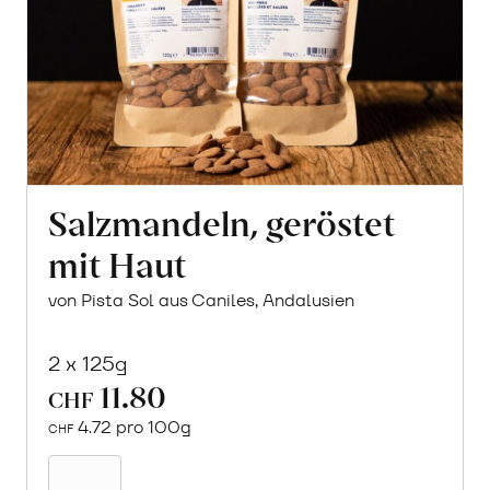
Salzmandeln, geröstet
mit Haut
von Pista Sol aus Caniles, Andalusien
2 x 125g
11.80
CHF
4.72 pro 100g
CHF
In
den
Warenkorb