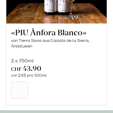
«PIU Ánfora Blanco»
von Tierra Savia aus Cazalla de la Sierra,
Andalusien
2 x 750ml
43.90
CHF
2.93 pro 100ml
CHF
In
den
Warenkorb