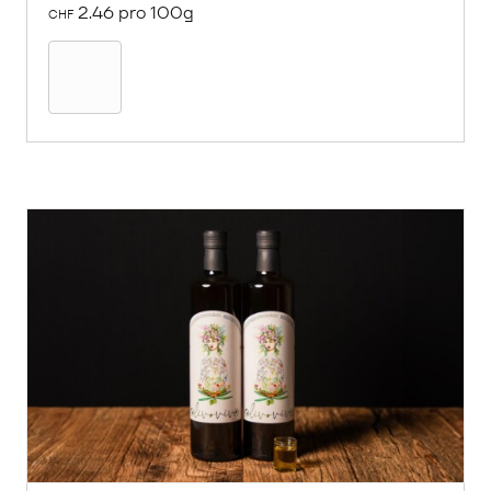
2.46 pro 100g
CHF
In
den
Warenkorb