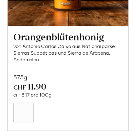
Orangenblütenhonig
von Antonio Carlos Calvo aus Nationalpärke
Sierras Subbéticas und Sierra de Aracena,
Andalusien
375g
11.90
CHF
3.17 pro 100g
CHF
In
den
Warenkorb