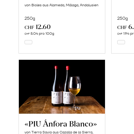
von Bioles aus Alameda, Málaga, Andalusien
250g
250g
12.60
6
In
CHF
CHF
den
5.04 pro 100g
1.94 p
CHF
CHF
Warenkorb
«PIU Ánfora Blanco»
von Tierra Savia aus Cazalla de la Sierra,