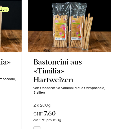
tlich
lia»
Bastoncini aus
«Timilia»
Hartweizen
amporeale,
von Cooperativa Valdibella aus Camporeale,
Sizilien
2 x 200g
7.60
In
CHF
den
1.90 pro 100g
CHF
Warenkorb