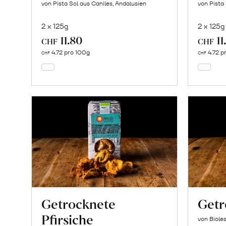
von Pista Sol aus Caniles, Andalusien
von Pista
2 x 125g
2 x 125g
11.80
11
In
CHF
CHF
den
4.72 pro 100g
4.72 p
CHF
CHF
Warenkorb
Getrocknete
Getr
Pfirsiche
von Biole