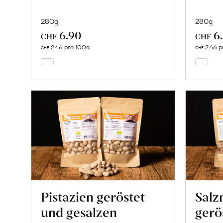
280g
280g
6.90
6
In
CHF
CHF
den
2.46 pro 100g
2.46 p
CHF
CHF
Warenkorb
Pistazien geröstet
Salz
und gesalzen
gerö