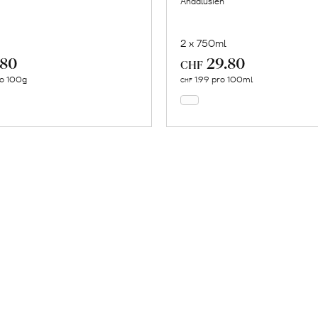
Andalusien
2 x 750ml
.80
29.80
In
In
CHF
den
den
ro 100g
1.99 pro 100ml
CHF
Warenkorb
Warenkorb