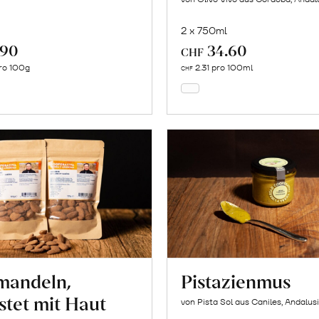
2 x 750ml
.90
34.60
In
In
CHF
den
den
ro 100g
2.31 pro 100ml
CHF
Warenkorb
Warenkorb
mandeln,
Pistazienmus
stet mit Haut
von Pista Sol aus Caniles, Andalus