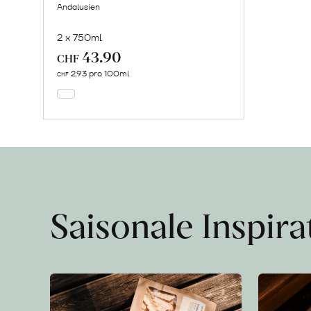
Andalusien
2 x 750ml
43.90
In
CHF
den
2.93 pro 100ml
CHF
Warenkorb
Saisonale Inspir