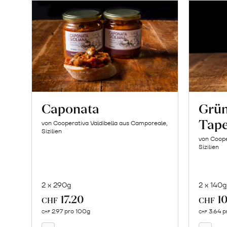
Caponata
Grün
Tap
von Cooperativa Valdibella aus Camporeale,
Sizilien
von Coope
Sizilien
2 x 290g
2 x 140g
17.20
10
In
CHF
CHF
den
2.97 pro 100g
3.64 p
CHF
CHF
Warenkorb