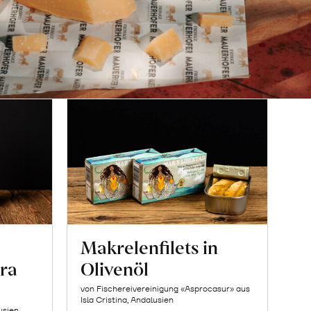
Makrelenfilets in
ra
Olivenöl
von Fischereivereinigung «Asprocasur» aus
Isla Cristina, Andalusien
usien