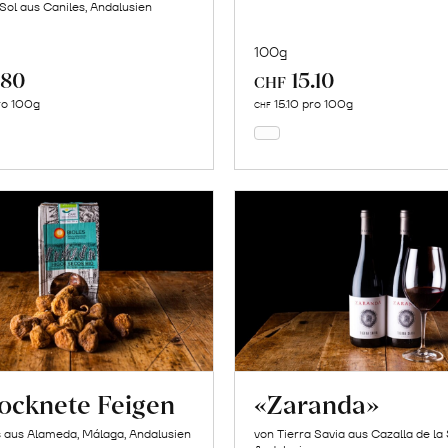
 Sol aus Caniles, Andalusien
100g
.80
15.10
In
In
CHF
den
den
ro 100g
15.10 pro 100g
CHF
Warenkorb
Warenkorb
ocknete Feigen
«Zaranda»
s aus Alameda, Málaga, Andalusien
von Tierra Savia aus Cazalla de la 