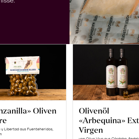
isse.
zanilla» Oliven
Olivenöl
re
«Arbequina» Ext
Virgen
a y Libertad aus Fuenteheridos,
n
von Olivo Vivo aus Córdoba, Andal