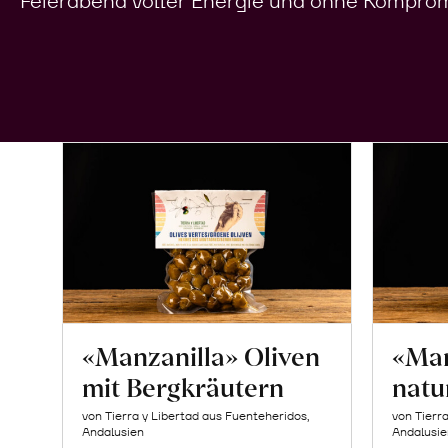
Feierabend voller Energie und ohne Komprom
«Manzanilla» Oliven
«Man
mit Bergkräutern
natu
von Tierra y Libertad aus Fuenteheridos,
von Tierr
Andalusien
Andalusie