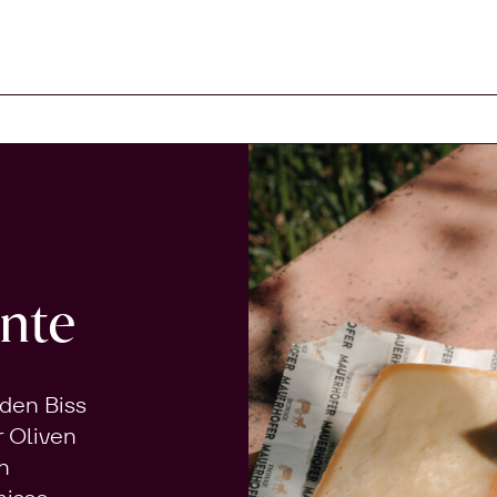
Warenkorb
nte
 den Biss
r Oliven
n