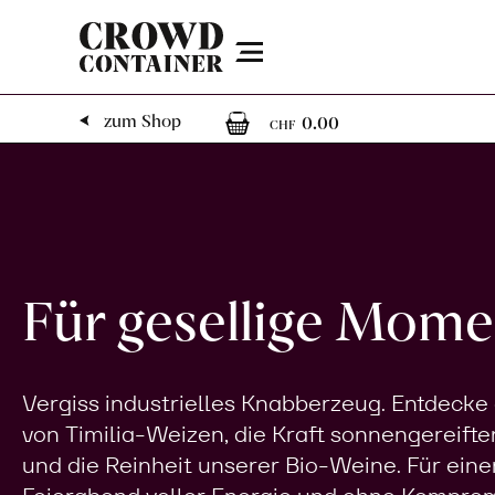
Menu
0
0 Artikel im 
zum Shop
0.00
CHF
Für gesellige Mome
Vergiss industrielles Knabberzeug. Entdecke
von Timilia-Weizen, die Kraft sonnengereifte
und die Reinheit unserer Bio-Weine. Für eine