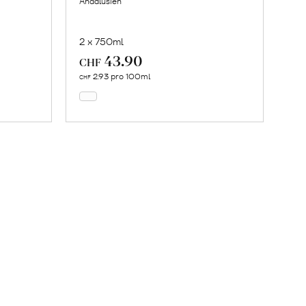
Andalusien
2 x 750ml
43.90
In
CHF
den
2.93 pro 100ml
CHF
Warenkorb