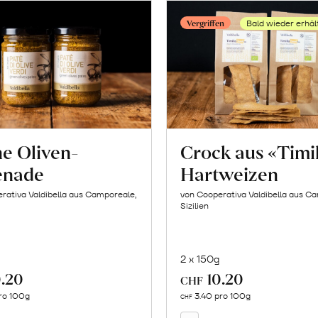
Vergriffen
Bald wieder erhäl
e Oliven-
Crock aus «Timi
enade
Hartweizen
rativa Valdibella aus Camporeale,
von Cooperativa Valdibella aus C
Sizilien
2 x 150g
.20
10.20
In
CHF
Mehr
den
ro 100g
3.40 pro 100g
über
CHF
Warenkorb
Crock