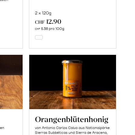
2 x 120g
12.90
In
CHF
den
5.38 pro 100g
CHF
Warenkorb
Orangenblütenhonig
ien
von Antonio Carlos Calvo aus Nationalpärke
Sierras Subbéticas und Sierra de Aracena,