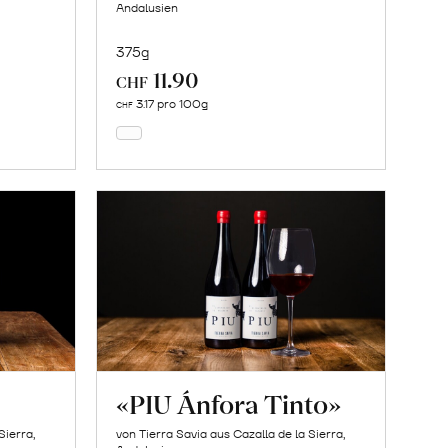
Andalusien
375g
11.90
In
CHF
den
3.17 pro 100g
CHF
Warenkorb
«PIU Ánfora Tinto»
Sierra,
von Tierra Savia aus Cazalla de la Sierra,