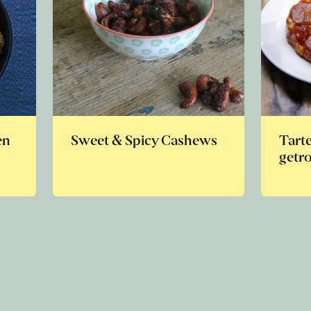
en
Sweet & Spicy Cashews
Tarte
getr