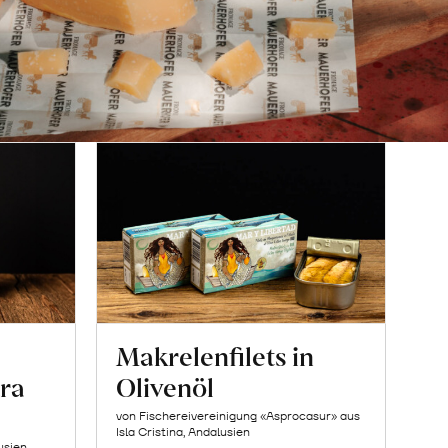
Makrelenfilets in
ra
Olivenöl
von Fischereivereinigung «Asprocasur» aus
Isla Cristina, Andalusien
usien