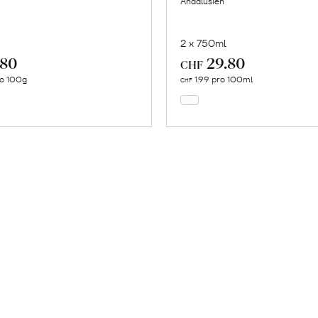
Andalusien
2 x 750ml
.80
29.80
In
In
CHF
den
den
ro 100g
1.99 pro 100ml
CHF
Warenkorb
Warenkorb