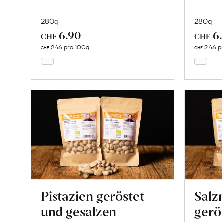
280g
280g
6.90
6
In
CHF
CHF
den
2.46 pro 100g
2.46 p
CHF
CHF
Warenkorb
Pistazien geröstet
Salz
und gesalzen
gerö