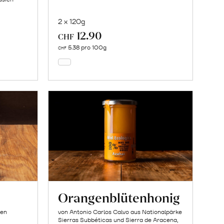
2 x 120g
12.90
In
CHF
den
5.38 pro 100g
CHF
Warenkorb
Orangenblütenhonig
ien
von Antonio Carlos Calvo aus Nationalpärke
Sierras Subbéticas und Sierra de Aracena,