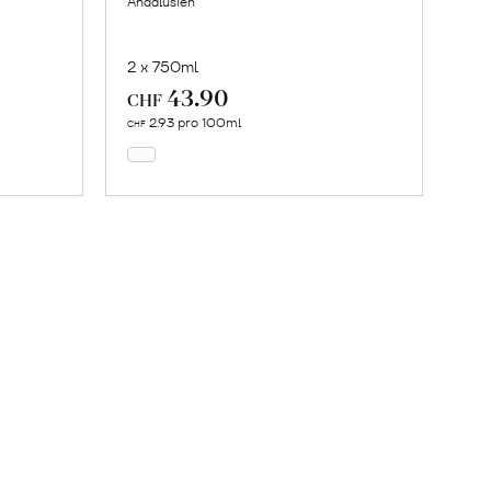
Andalusien
2 x 750ml
43.90
In
CHF
den
2.93 pro 100ml
CHF
Warenkorb