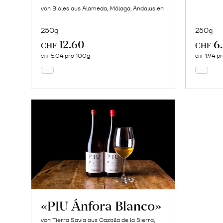
von Bioles aus Alameda, Málaga, Andalusien
250g
250g
12.60
6
In
CHF
CHF
den
5.04 pro 100g
1.94 p
CHF
CHF
Warenkorb
«PIU Ánfora Blanco»
von Tierra Savia aus Cazalla de la Sierra,