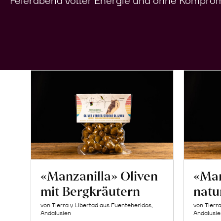
Feierabend voller Energie und ohne Komprom
«Manzanilla» Oliven
«Man
mit Bergkräutern
natu
von Tierra y Libertad aus Fuenteheridos,
von Tierr
Andalusien
Andalusie