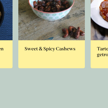
en
Sweet & Spicy Cashews
Tarte
getr