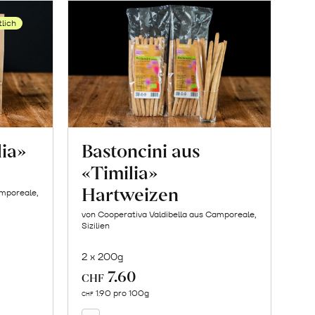
tlich
lia»
Bastoncini aus
«Timilia»
Hartweizen
amporeale,
von Cooperativa Valdibella aus Camporeale,
Sizilien
2 x 200g
7.60
In
CHF
den
1.90 pro 100g
CHF
Warenkorb