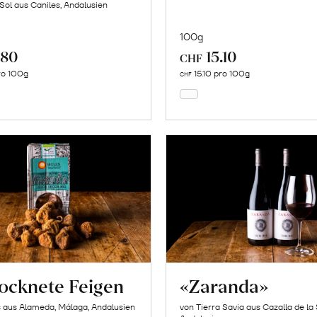
 Sol aus Caniles, Andalusien
100g
.80
15.10
In
In
CHF
den
den
ro 100g
15.10 pro 100g
CHF
Warenkorb
Warenkorb
ocknete Feigen
«Zaranda»
s aus Alameda, Málaga, Andalusien
von Tierra Savia aus Cazalla de la 