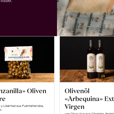
isse.
zanilla» Oliven
Olivenöl
re
«Arbequina» Ext
Virgen
a y Libertad aus Fuenteheridos,
n
von Olivo Vivo aus Córdoba, Andal