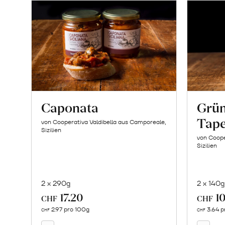
Caponata
Grün
Tap
von Cooperativa Valdibella aus Camporeale,
Sizilien
von Coope
Sizilien
2 x 290g
2 x 140g
17.20
10
In
CHF
CHF
den
2.97 pro 100g
3.64 p
CHF
CHF
Warenkorb