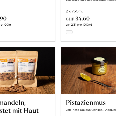
2 x 750ml
.90
34.60
In
In
CHF
den
den
ro 100g
2.31 pro 100ml
CHF
Warenkorb
Warenkorb
mandeln,
Pistazienmus
stet mit Haut
von Pista Sol aus Caniles, Andalus