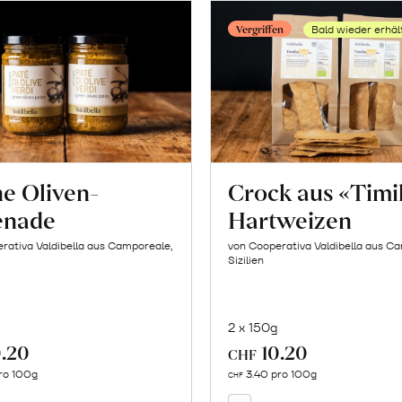
Vergriffen
Bald wieder erhäl
e Oliven-
Crock aus «Timi
enade
Hartweizen
rativa Valdibella aus Camporeale,
von Cooperativa Valdibella aus C
Sizilien
2 x 150g
.20
10.20
In
CHF
Mehr
den
ro 100g
3.40 pro 100g
über
CHF
Warenkorb
Crock