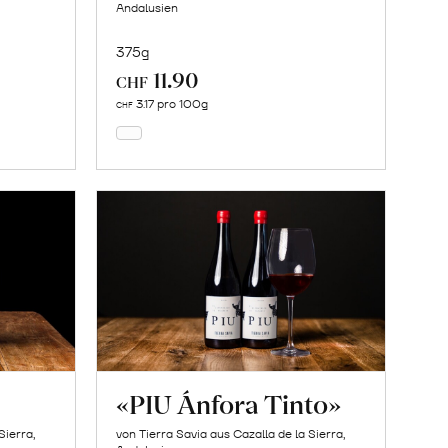
Andalusien
375g
11.90
In
CHF
den
3.17 pro 100g
CHF
Warenkorb
«PIU Ánfora Tinto»
Sierra,
von Tierra Savia aus Cazalla de la Sierra,