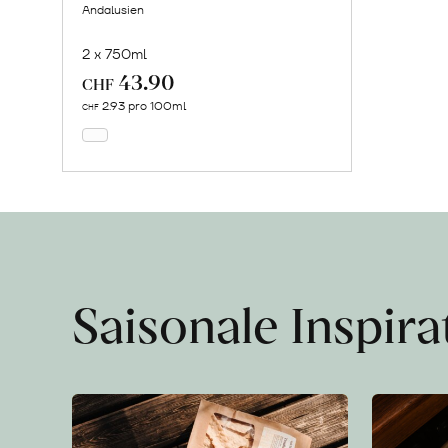
Andalusien
2 x 750ml
43.90
In
CHF
den
2.93 pro 100ml
CHF
Warenkorb
Saisonale Inspir