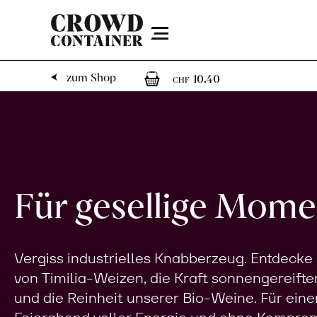
Menu
1
1 Artikel im W
zum Shop
10.40
CHF
Für gesellige Mome
Vergiss industrielles Knabberzeug. Entdecke
von Timilia-Weizen, die Kraft sonnengereifte
und die Reinheit unserer Bio-Weine. Für eine