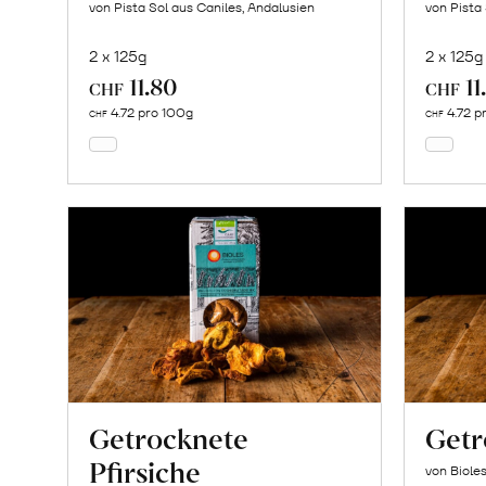
von Pista Sol aus Caniles, Andalusien
von Pista
2 x 125g
2 x 125g
11.80
11
In
CHF
CHF
den
4.72 pro 100g
4.72 p
CHF
CHF
Warenkorb
Getrocknete
Getr
Pfirsiche
von Biole