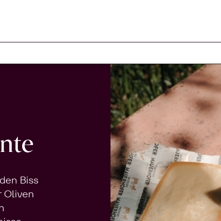
arenkorb
nte
 den Biss
r Oliven
n