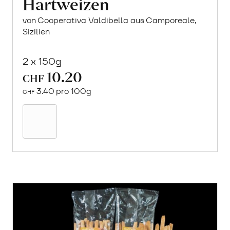
Hartweizen
von Cooperativa Valdibella aus Camporeale,
Sizilien
2 x 150g
10.20
CHF
3.40 pro 100g
CHF
Mehr
über
Crock
aus
«Timilia»
Hartweizen
erfahren