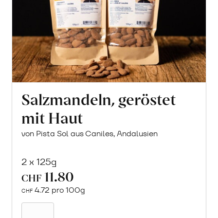
Salzmandeln, geröstet
mit Haut
von Pista Sol aus Caniles, Andalusien
2 x 125g
11.80
CHF
4.72 pro 100g
CHF
In
den
Warenkorb