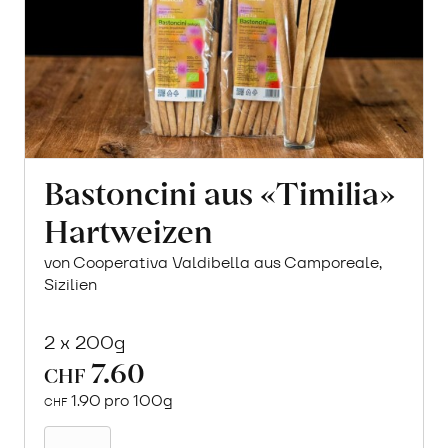
Bastoncini aus «Timilia»
Hartweizen
von Cooperativa Valdibella aus Camporeale,
Sizilien
2 x 200g
7.60
CHF
1.90 pro 100g
CHF
In
den