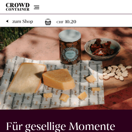
Menu
1
1 Artikel im Warenk
zum Shop
10.20
CHF
Für gesellige Momente