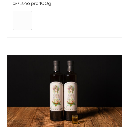
2.46 pro 100g
CHF
In
den
Warenkorb