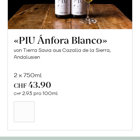
«PIU Ánfora Blanco»
von Tierra Savia aus Cazalla de la Sierra,
Andalusien
2 x 750ml
43.90
CHF
2.93 pro 100ml
CHF
In
den
Warenkorb