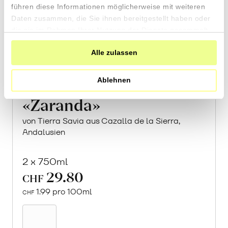
führen diese Informationen möglicherweise mit weiteren
Daten zusammen, die Sie ihnen bereitgestellt haben oder
die sie im Rahmen Ihrer Nutzung der Dienste gesammelt
haben.
Alle zulassen
Ablehnen
«Zaranda»
von Tierra Savia aus Cazalla de la Sierra,
Andalusien
2 x 750ml
29.80
CHF
1.99 pro 100ml
CHF
In
den
Warenkorb