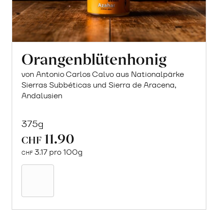
Orangenblütenhonig
von Antonio Carlos Calvo aus Nationalpärke
Sierras Subbéticas und Sierra de Aracena,
Andalusien
375g
11.90
CHF
3.17 pro 100g
CHF
In
den
Warenkorb