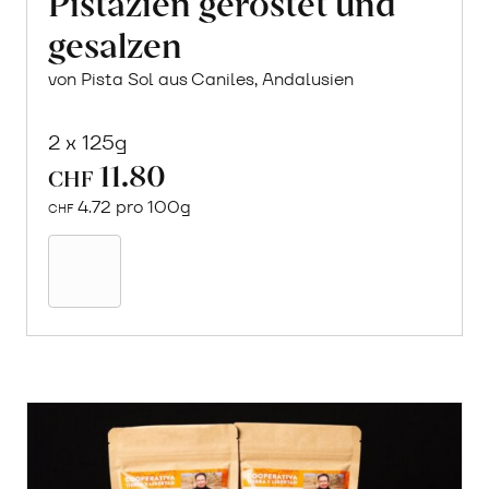
Pistazien geröstet und
gesalzen
von Pista Sol aus Caniles, Andalusien
2 x 125g
11.80
CHF
4.72 pro 100g
CHF
In
den
Warenkorb