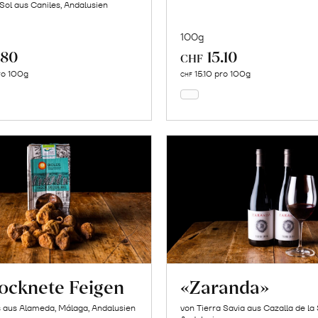
 Sol aus Caniles, Andalusien
100g
.80
15.10
In
In
CHF
den
den
ro 100g
15.10 pro 100g
CHF
Warenkorb
Warenkorb
ocknete Feigen
«Zaranda»
s aus Alameda, Málaga, Andalusien
von Tierra Savia aus Cazalla de la 