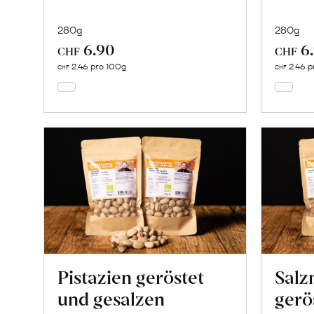
280g
280g
6.90
6
In
CHF
CHF
den
2.46 pro 100g
2.46 p
CHF
CHF
Warenkorb
Pistazien geröstet
Salz
und gesalzen
gerö