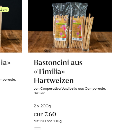
tlich
lia»
Bastoncini aus
«Timilia»
Hartweizen
amporeale,
von Cooperativa Valdibella aus Camporeale,
Sizilien
2 x 200g
7.60
In
CHF
den
1.90 pro 100g
CHF
Warenkorb