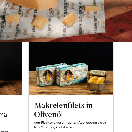
Makrelenfilets in
ra
Olivenöl
von Fischereivereinigung «Asprocasur» aus
Isla Cristina, Andalusien
usien