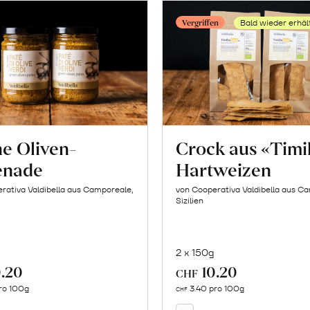
Vergriffen
Bald wieder erhäl
e Oliven-
Crock aus «Timi
enade
Hartweizen
rativa Valdibella aus Camporeale,
von Cooperativa Valdibella aus C
Sizilien
2 x 150g
.20
10.20
In
CHF
Mehr
den
ro 100g
3.40 pro 100g
über
CHF
Warenkorb
Crock