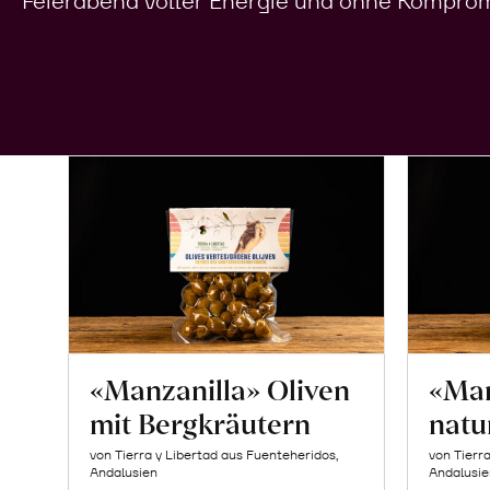
Feierabend voller Energie und ohne Komprom
«Manzanilla» Oliven
«Man
mit Bergkräutern
natu
von Tierra y Libertad aus Fuenteheridos,
von Tierr
Andalusien
Andalusie