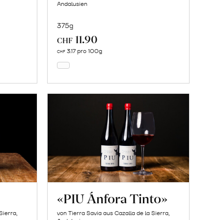
Andalusien
375g
11.90
In
CHF
den
3.17 pro 100g
CHF
Warenkorb
«PIU Ánfora Tinto»
Sierra,
von Tierra Savia aus Cazalla de la Sierra,