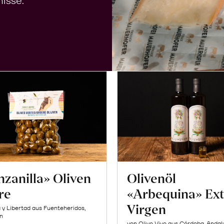
isse.
zanilla» Oliven
Olivenöl
re
«Arbequina» Ext
Virgen
a y Libertad aus Fuenteheridos,
n
von Olivo Vivo aus Córdoba, Andal