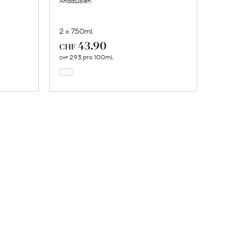
Andalusien
2 x 750ml
43.90
In
CHF
den
2.93 pro 100ml
CHF
Warenkorb