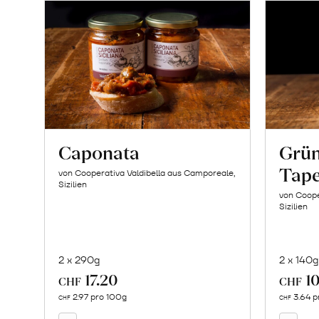
Caponata
Grün
Tap
von Cooperativa Valdibella aus Camporeale,
Sizilien
von Coope
Sizilien
2 x 290g
2 x 140g
17.20
10
In
CHF
CHF
den
2.97 pro 100g
3.64 p
CHF
CHF
Warenkorb