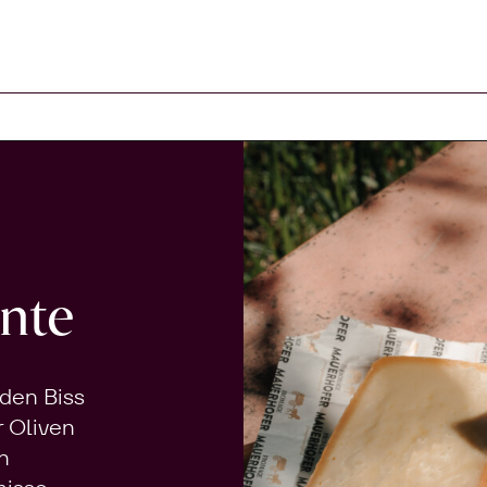
Warenkorb
nte
 den Biss
r Oliven
n