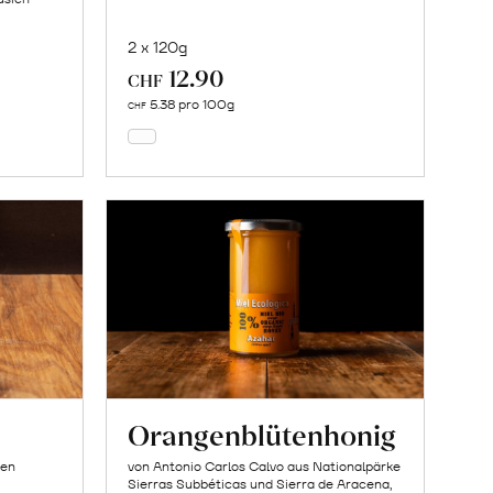
2 x 120g
12.90
In
CHF
den
5.38 pro 100g
CHF
Warenkorb
Orangenblütenhonig
ien
von Antonio Carlos Calvo aus Nationalpärke
Sierras Subbéticas und Sierra de Aracena,