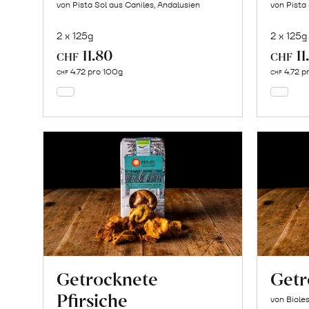
von Pista Sol aus Caniles, Andalusien
von Pista
2 x 125g
2 x 125g
11.80
11
In
CHF
CHF
den
4.72 pro 100g
4.72 p
CHF
CHF
Warenkorb
Getrocknete
Getr
Pfirsiche
von Biole