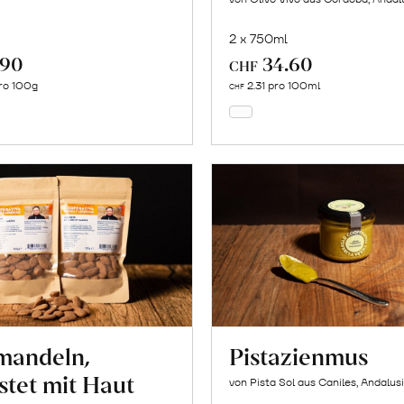
2 x 750ml
.90
34.60
In
In
CHF
den
den
ro 100g
2.31 pro 100ml
CHF
Warenkorb
Warenkorb
mandeln,
Pistazienmus
stet mit Haut
von Pista Sol aus Caniles, Andalus