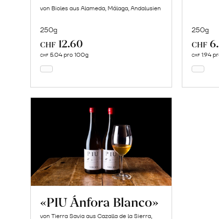
von Bioles aus Alameda, Málaga, Andalusien
250g
250g
12.60
6
In
CHF
CHF
den
5.04 pro 100g
1.94 p
CHF
CHF
Warenkorb
«PIU Ánfora Blanco»
von Tierra Savia aus Cazalla de la Sierra,