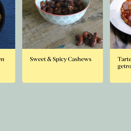
en
Sweet & Spicy Cashews
Tarte
getr