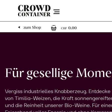
Menu
0
0 Artikel im 
zum Shop
0.00
CHF
Für gesellige Mome
Vergiss industrielles Knabberzeug. Entdecke
von Timilia-Weizen, die Kraft sonnengereifte
und die Reinheit unserer Bio-Weine. Für eine