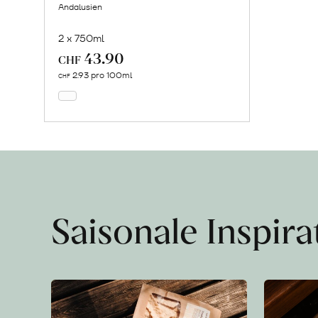
Andalusien
2 x 750ml
43.90
In
CHF
den
2.93 pro 100ml
CHF
Warenkorb
Saisonale Inspir