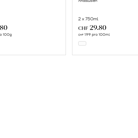
Andalusien
2 x 750ml
.80
29.80
In
In
CHF
den
den
ro 100g
1.99 pro 100ml
CHF
Warenkorb
Warenkorb