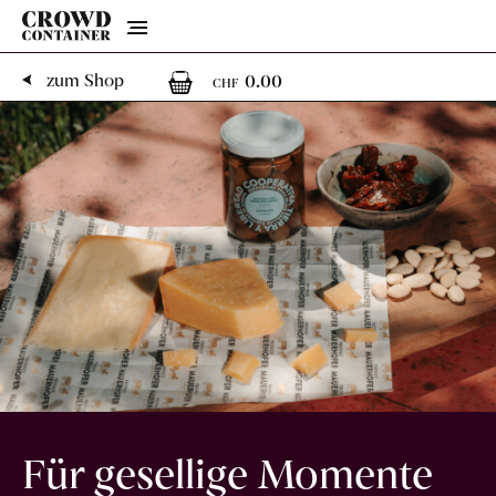
Menu
0
0 Artikel im Warenk
zum Shop
0.00
CHF
Für gesellige Momente