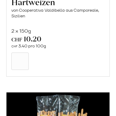
Hartweizen
von Cooperativa Valdibella aus Camporeale,
Sizilien
2 x 150g
10.20
CHF
3.40 pro 100g
CHF
Mehr
über
Crock
aus
«Timilia»
Hartweizen
erfahren