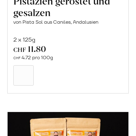
Pistazien geröstet und
gesalzen
von Pista Sol aus Caniles, Andalusien
2 x 125g
11.80
CHF
4.72 pro 100g
CHF
In
den
Warenkorb