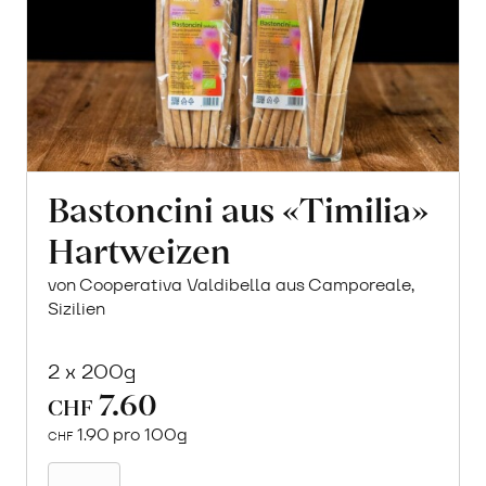
Bastoncini aus «Timilia»
Hartweizen
von Cooperativa Valdibella aus Camporeale,
Sizilien
2 x 200g
7.60
CHF
1.90 pro 100g
CHF
In
den