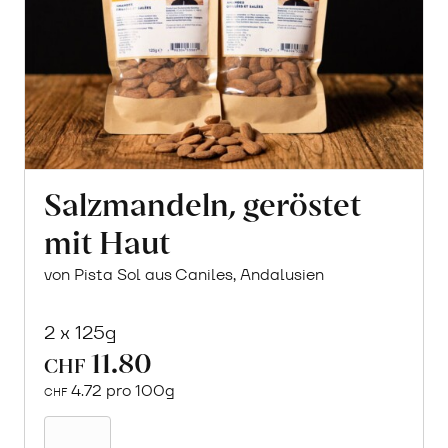
Salzmandeln, geröstet
mit Haut
von Pista Sol aus Caniles, Andalusien
2 x 125g
11.80
CHF
4.72 pro 100g
CHF
In
den
Warenkorb