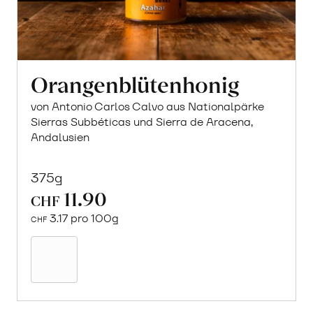
Orangenblütenhonig
von Antonio Carlos Calvo aus Nationalpärke
Sierras Subbéticas und Sierra de Aracena,
Andalusien
375g
11.90
CHF
3.17 pro 100g
CHF
In
den
Warenkorb