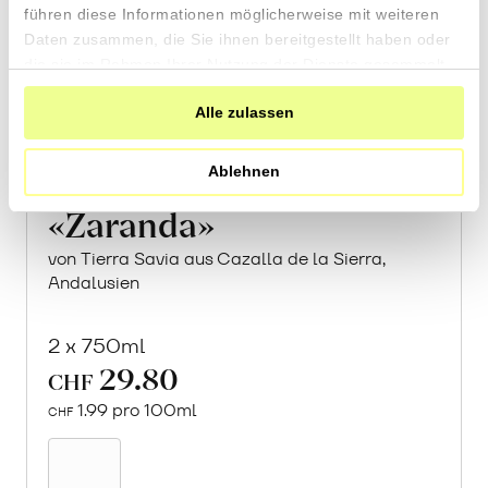
führen diese Informationen möglicherweise mit weiteren
Daten zusammen, die Sie ihnen bereitgestellt haben oder
die sie im Rahmen Ihrer Nutzung der Dienste gesammelt
haben.
Alle zulassen
Ablehnen
«Zaranda»
von Tierra Savia aus Cazalla de la Sierra,
Andalusien
2 x 750ml
29.80
CHF
1.99 pro 100ml
CHF
In
den
Warenkorb