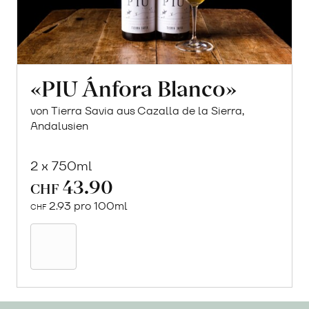
«PIU Ánfora Blanco»
von Tierra Savia aus Cazalla de la Sierra,
Andalusien
2 x 750ml
43.90
CHF
2.93 pro 100ml
CHF
In
den
Warenkorb