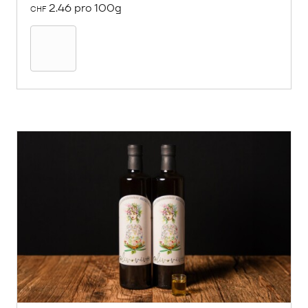
2.46 pro 100g
CHF
In
den
Warenkorb