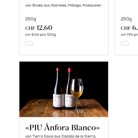
von Bioles aus Alameda, Málaga, Andalusien
250g
250g
12.60
6
In
CHF
CHF
den
5.04 pro 100g
1.94 p
CHF
CHF
Warenkorb
«PIU Ánfora Blanco»
von Tierra Savia aus Cazalla de la Sierra,