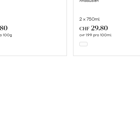
Andalusien
2 x 750ml
.80
29.80
In
In
CHF
den
den
ro 100g
1.99 pro 100ml
CHF
Warenkorb
Warenkorb