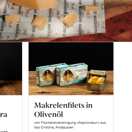
Makrelenfilets in
ra
Olivenöl
von Fischereivereinigung «Asprocasur» aus
Isla Cristina, Andalusien
usien