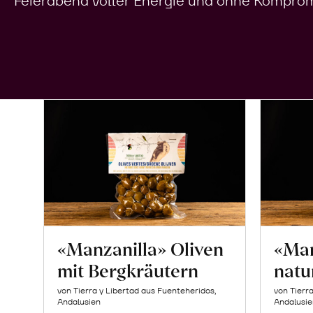
Feierabend voller Energie und ohne Komprom
«Manzanilla» Oliven
«Man
mit Bergkräutern
natu
von Tierra y Libertad aus Fuenteheridos,
von Tierr
Andalusien
Andalusie