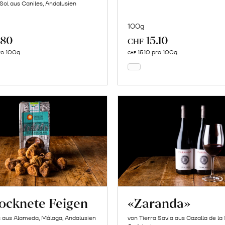
 Sol aus Caniles, Andalusien
100g
.80
15.10
In
In
CHF
den
den
ro 100g
15.10 pro 100g
CHF
Warenkorb
Warenkorb
ocknete Feigen
«Zaranda»
s aus Alameda, Málaga, Andalusien
von Tierra Savia aus Cazalla de la 