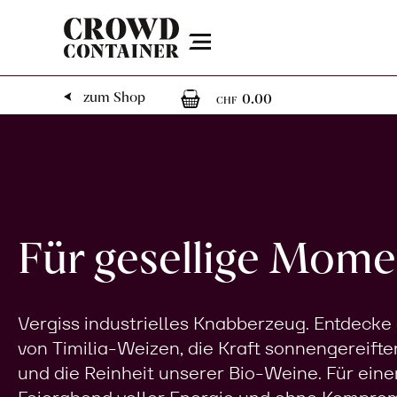
Menu
0
0 Artikel im 
zum Shop
0.00
CHF
Für gesellige Mome
Vergiss industrielles Knabberzeug. Entdecke
von Timilia-Weizen, die Kraft sonnengereifte
und die Reinheit unserer Bio-Weine. Für eine