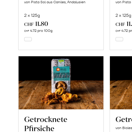
von Pista Sol aus Caniles, Andalusien
von Pista
2 x 125g
2 x 125g
11.80
11
In
CHF
CHF
den
4.72 pro 100g
4.72 p
CHF
CHF
Warenkorb
Getrocknete
Getr
Pfirsiche
von Biole