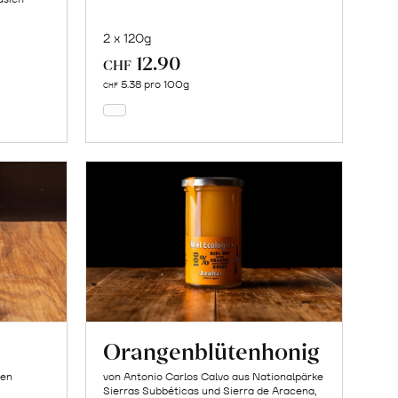
2 x 120g
12.90
In
CHF
den
5.38 pro 100g
CHF
Warenkorb
Orangenblütenhonig
ien
von Antonio Carlos Calvo aus Nationalpärke
Sierras Subbéticas und Sierra de Aracena,