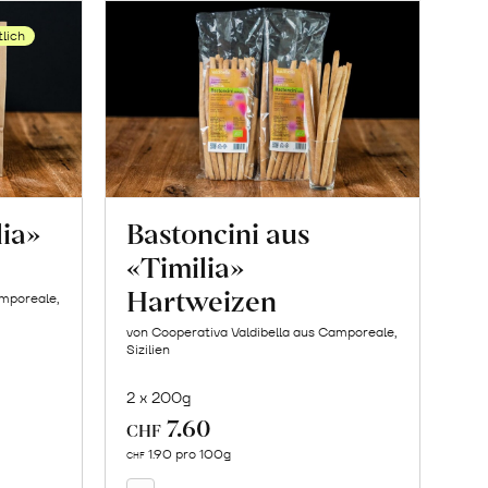
tlich
lia»
Bastoncini aus
«Timilia»
Hartweizen
amporeale,
von Cooperativa Valdibella aus Camporeale,
Sizilien
2 x 200g
7.60
In
CHF
den
1.90 pro 100g
CHF
Warenkorb