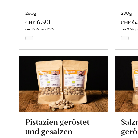
280g
280g
6.90
6
In
CHF
CHF
den
2.46 pro 100g
2.46 p
CHF
CHF
Warenkorb
Pistazien geröstet
Salz
und gesalzen
gerö