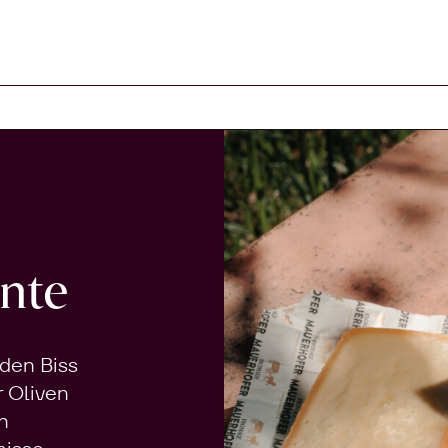
Warenkorb
nte
 den Biss
r Oliven
n