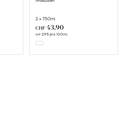
Andalusien
2 x 750ml
43.90
In
CHF
den
2.93 pro 100ml
CHF
Warenkorb