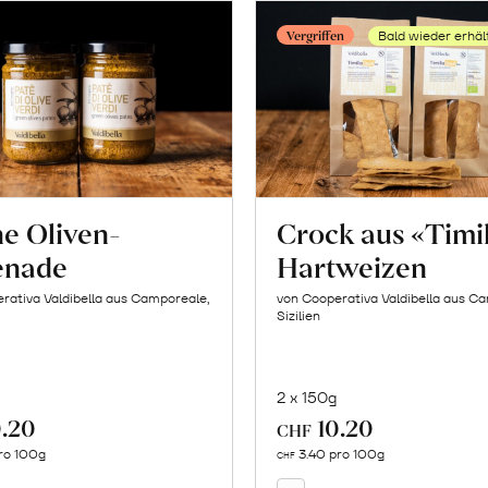
Vergriffen
Bald wieder erhäl
e Oliven-
Crock aus «Timi
enade
Hartweizen
rativa Valdibella aus Camporeale,
von Cooperativa Valdibella aus C
Sizilien
2 x 150g
.20
10.20
In
CHF
Mehr
den
ro 100g
3.40 pro 100g
über
CHF
Warenkorb
Crock