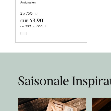
Andalusien
2 x 750ml
43.90
In
CHF
den
2.93 pro 100ml
CHF
Warenkorb
Saisonale Inspir