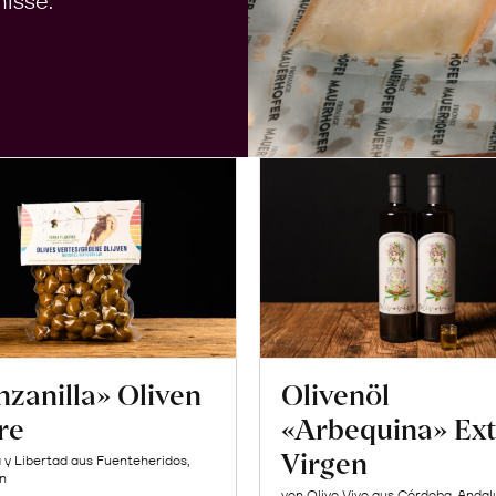
isse.
zanilla» Oliven
Olivenöl
re
«Arbequina» Ext
Virgen
a y Libertad aus Fuenteheridos,
n
von Olivo Vivo aus Córdoba, Andal