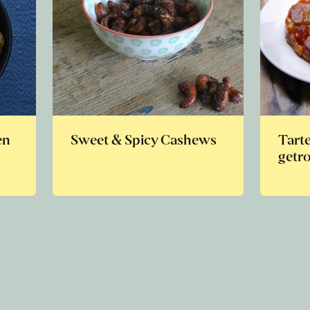
en
Sweet & Spicy Cashews
Tarte
getr