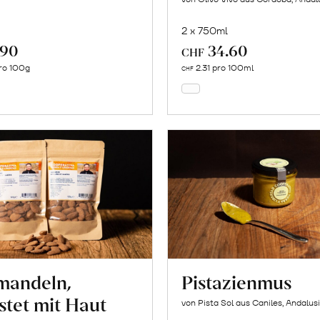
2 x 750ml
.90
34.60
In
In
CHF
den
den
ro 100g
2.31 pro 100ml
CHF
Warenkorb
Warenkorb
mandeln,
Pistazienmus
stet mit Haut
von Pista Sol aus Caniles, Andalus