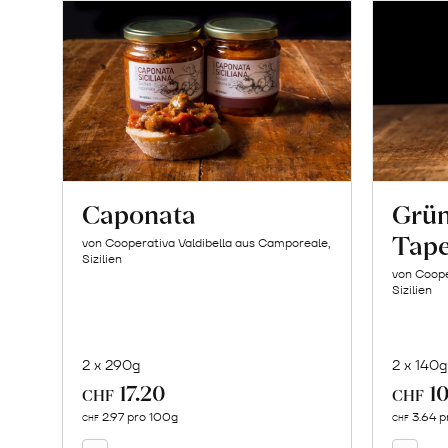
Caponata
Grün
Tap
von Cooperativa Valdibella aus Camporeale,
Sizilien
von Coope
Sizilien
2 x 290g
2 x 140g
17.20
10
In
CHF
CHF
den
2.97 pro 100g
3.64 p
CHF
CHF
Warenkorb