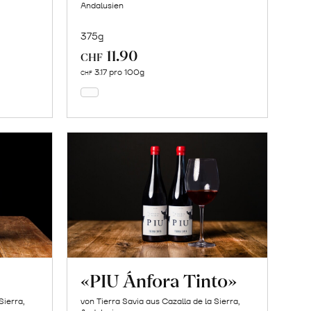
Andalusien
375g
11.90
In
CHF
den
3.17 pro 100g
CHF
Warenkorb
«PIU Ánfora Tinto»
Sierra,
von Tierra Savia aus Cazalla de la Sierra,