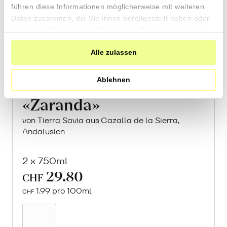
führen diese Informationen möglicherweise mit weiteren
Daten zusammen, die Sie ihnen bereitgestellt haben oder
die sie im Rahmen Ihrer Nutzung der Dienste gesammelt
haben.
Alle zulassen
Ablehnen
«Zaranda»
von Tierra Savia aus Cazalla de la Sierra,
Andalusien
2 x 750ml
29.80
CHF
1.99 pro 100ml
CHF
In
den
Warenkorb