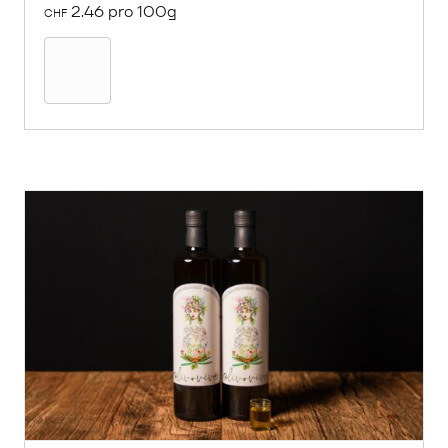
2.46 pro 100g
CHF
In
den
Warenkorb