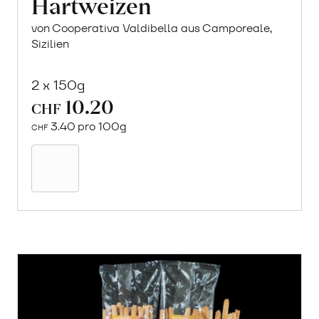
Hartweizen
von Cooperativa Valdibella aus Camporeale,
Sizilien
2 x 150g
10.20
CHF
3.40 pro 100g
CHF
Mehr
über
Crock
aus
«Timilia»
Hartweizen
erfahren