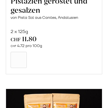
Pistazien geröstet und
gesalzen
von Pista Sol aus Caniles, Andalusien
2 x 125g
11.80
CHF
4.72 pro 100g
CHF
In
den
Warenkorb