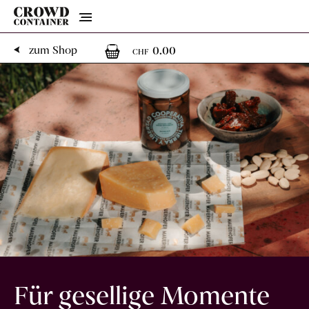
Menu
0
0 Artikel im Warenk
zum Shop
0.00
CHF
Für gesellige Momente