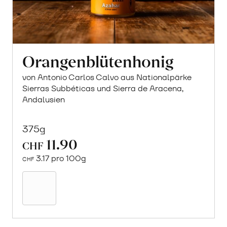
Orangenblütenhonig
von Antonio Carlos Calvo aus Nationalpärke
Sierras Subbéticas und Sierra de Aracena,
Andalusien
375g
11.90
CHF
3.17 pro 100g
CHF
In
den
Warenkorb