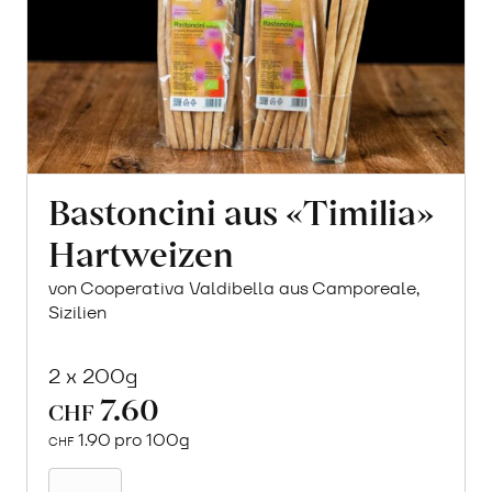
Bastoncini aus «Timilia»
Hartweizen
von Cooperativa Valdibella aus Camporeale,
Sizilien
2 x 200g
7.60
CHF
1.90 pro 100g
CHF
In
den