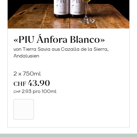
«PIU Ánfora Blanco»
von Tierra Savia aus Cazalla de la Sierra,
Andalusien
2 x 750ml
43.90
CHF
2.93 pro 100ml
CHF
In
den
Warenkorb