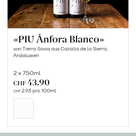
«PIU Ánfora Blanco»
von Tierra Savia aus Cazalla de la Sierra,
Andalusien
2 x 750ml
43.90
CHF
2.93 pro 100ml
CHF
In
den
Warenkorb