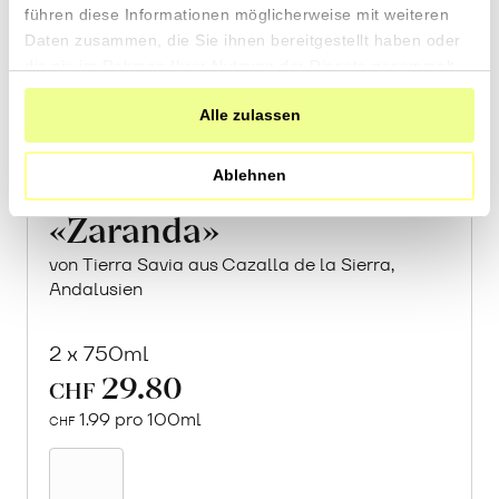
führen diese Informationen möglicherweise mit weiteren
Daten zusammen, die Sie ihnen bereitgestellt haben oder
die sie im Rahmen Ihrer Nutzung der Dienste gesammelt
haben.
Alle zulassen
Ablehnen
«Zaranda»
von Tierra Savia aus Cazalla de la Sierra,
Andalusien
2 x 750ml
29.80
CHF
1.99 pro 100ml
CHF
In
den
Warenkorb