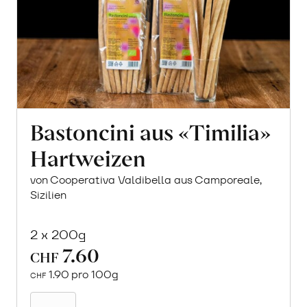
Bastoncini aus «Timilia»
Hartweizen
von Cooperativa Valdibella aus Camporeale,
Sizilien
2 x 200g
7.60
CHF
1.90 pro 100g
CHF
In
den