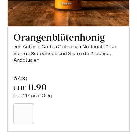
Orangenblütenhonig
von Antonio Carlos Calvo aus Nationalpärke
Sierras Subbéticas und Sierra de Aracena,
Andalusien
375g
11.90
CHF
3.17 pro 100g
CHF
In
den
Warenkorb