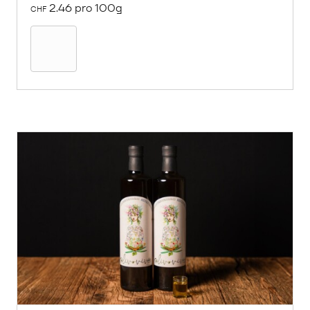
2.46 pro 100g
CHF
In
den
Warenkorb