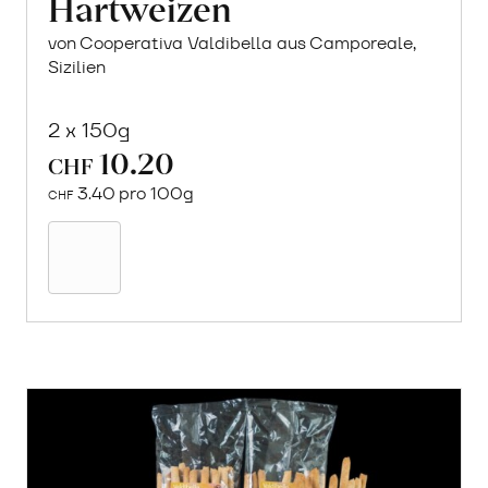
Hartweizen
von Cooperativa Valdibella aus Camporeale,
Sizilien
2 x 150g
10.20
CHF
3.40 pro 100g
CHF
Mehr
über
Crock
aus
«Timilia»
Hartweizen
erfahren