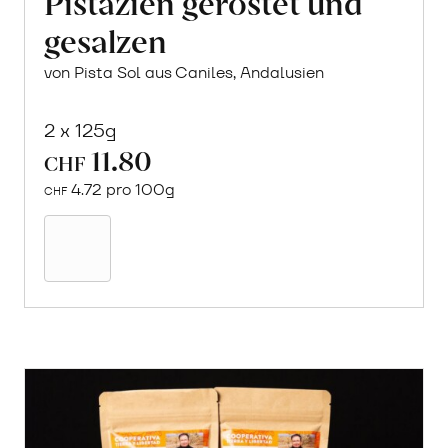
Pistazien geröstet und
gesalzen
von Pista Sol aus Caniles, Andalusien
2 x 125g
11.80
CHF
4.72 pro 100g
CHF
In
den
Warenkorb