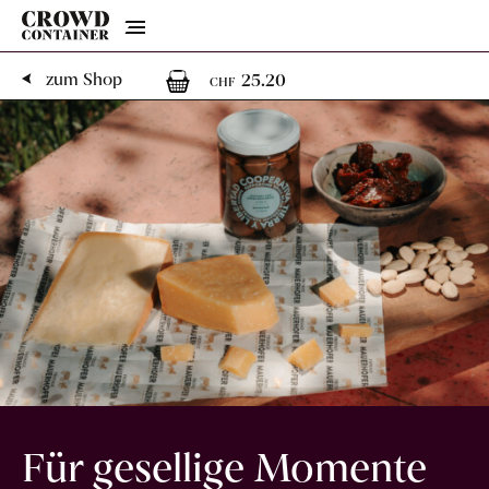
Menu
1
1 Artikel im Warenk
zum Shop
25.20
CHF
Für gesellige Momente