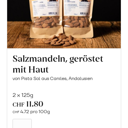
Salzmandeln, geröstet
mit Haut
von Pista Sol aus Caniles, Andalusien
2 x 125g
11.80
CHF
4.72 pro 100g
CHF
In
den
Warenkorb