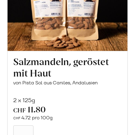
Salzmandeln, geröstet
mit Haut
von Pista Sol aus Caniles, Andalusien
2 x 125g
11.80
CHF
4.72 pro 100g
CHF
In
den
Warenkorb