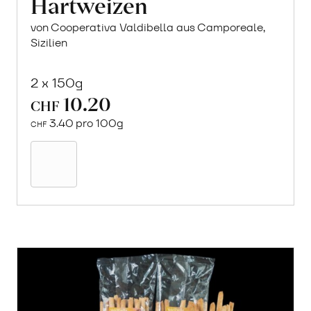
Hartweizen
von Cooperativa Valdibella aus Camporeale,
Sizilien
2 x 150g
10.20
CHF
3.40 pro 100g
CHF
Mehr
über
Crock
aus
«Timilia»
Hartweizen
erfahren