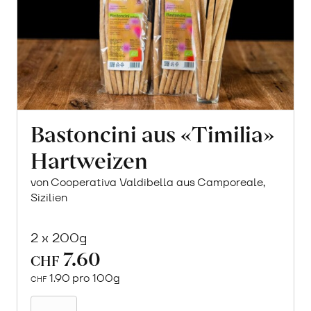
Bastoncini aus «Timilia»
Hartweizen
von Cooperativa Valdibella aus Camporeale,
Sizilien
2 x 200g
7.60
CHF
1.90 pro 100g
CHF
In
den