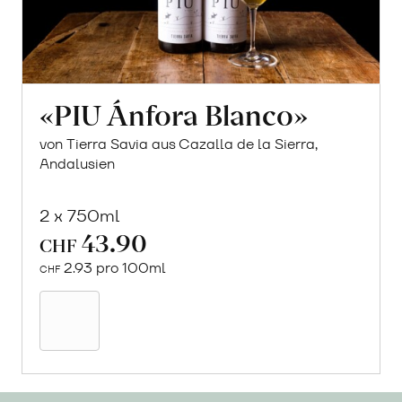
«PIU Ánfora Blanco»
von Tierra Savia aus Cazalla de la Sierra,
Andalusien
2 x 750ml
43.90
CHF
2.93 pro 100ml
CHF
In
den
Warenkorb