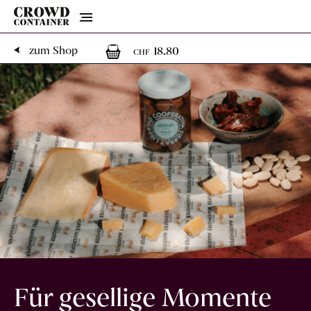
Menu
1
1 Artikel im Warenk
zum Shop
18.80
CHF
Für gesellige Momente