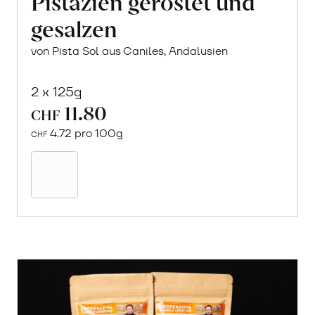
Pistazien geröstet und
gesalzen
von Pista Sol aus Caniles, Andalusien
2 x 125g
11.80
CHF
4.72 pro 100g
CHF
In
den
Warenkorb