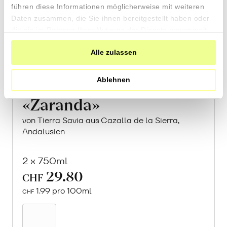
führen diese Informationen möglicherweise mit weiteren
Daten zusammen, die Sie ihnen bereitgestellt haben oder
die sie im Rahmen Ihrer Nutzung der Dienste gesammelt
haben.
Alle zulassen
Ablehnen
«Zaranda»
von Tierra Savia aus Cazalla de la Sierra,
Andalusien
2 x 750ml
29.80
CHF
1.99 pro 100ml
CHF
In
den
Warenkorb