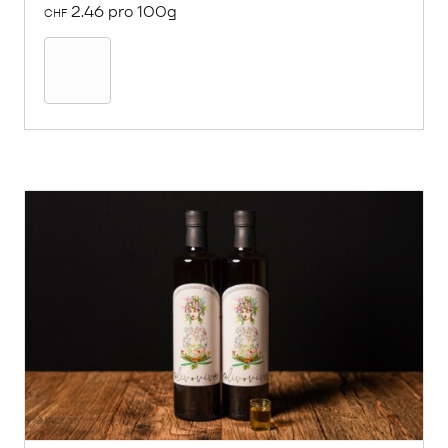
2.46 pro 100g
CHF
In
den
Warenkorb