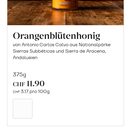
Orangenblütenhonig
von Antonio Carlos Calvo aus Nationalpärke
Sierras Subbéticas und Sierra de Aracena,
Andalusien
375g
11.90
CHF
3.17 pro 100g
CHF
In
den
Warenkorb