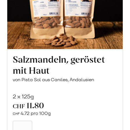
Salzmandeln, geröstet
mit Haut
von Pista Sol aus Caniles, Andalusien
2 x 125g
11.80
CHF
4.72 pro 100g
CHF
In
den
Warenkorb