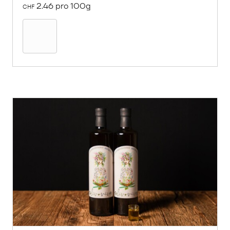
2.46 pro 100g
CHF
In
den
Warenkorb