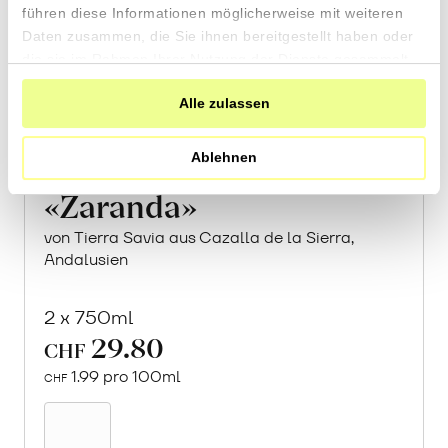
führen diese Informationen möglicherweise mit weiteren
Daten zusammen, die Sie ihnen bereitgestellt haben oder
die sie im Rahmen Ihrer Nutzung der Dienste gesammelt
haben.
Alle zulassen
Ablehnen
«Zaranda»
von Tierra Savia aus Cazalla de la Sierra,
Andalusien
2 x 750ml
29.80
CHF
1.99 pro 100ml
CHF
In
den
Warenkorb