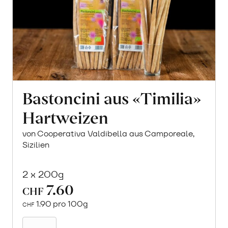
Bastoncini aus «Timilia»
Hartweizen
von Cooperativa Valdibella aus Camporeale,
Sizilien
2 x 200g
7.60
CHF
1.90 pro 100g
CHF
In
den