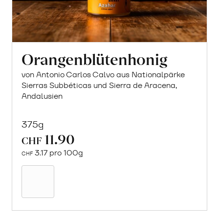
Orangenblütenhonig
von Antonio Carlos Calvo aus Nationalpärke
Sierras Subbéticas und Sierra de Aracena,
Andalusien
375g
11.90
CHF
3.17 pro 100g
CHF
In
den
Warenkorb