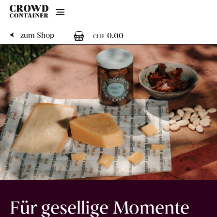
Menu
0
0 Artikel im Warenk
zum Shop
0.00
CHF
Für gesellige Momente