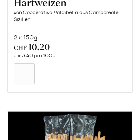
Hartweizen
von Cooperativa Valdibella aus Camporeale,
Sizilien
2 x 150g
10.20
CHF
3.40 pro 100g
CHF
Mehr
über
Crock
aus
«Timilia»
Hartweizen
erfahren