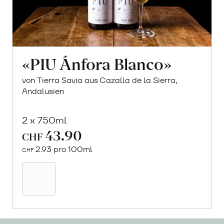
«PIU Ánfora Blanco»
von Tierra Savia aus Cazalla de la Sierra,
Andalusien
2 x 750ml
43.90
CHF
2.93 pro 100ml
CHF
In
den
Warenkorb