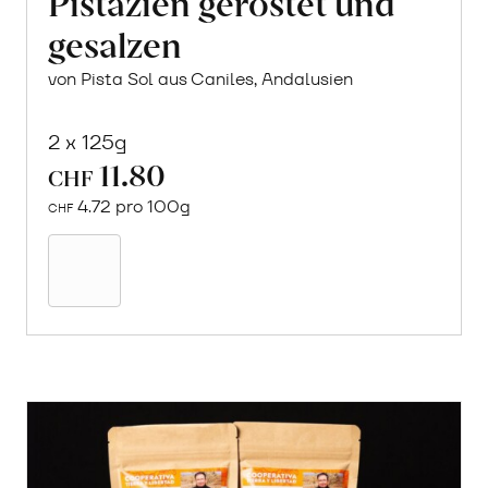
Pistazien geröstet und
gesalzen
von Pista Sol aus Caniles, Andalusien
2 x 125g
11.80
CHF
4.72 pro 100g
CHF
In
den
Warenkorb