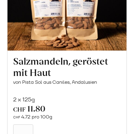
Salzmandeln, geröstet
mit Haut
von Pista Sol aus Caniles, Andalusien
2 x 125g
11.80
CHF
4.72 pro 100g
CHF
In
den
Warenkorb