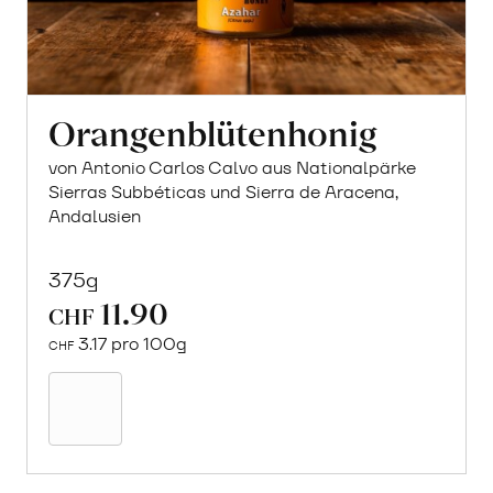
Orangenblütenhonig
von Antonio Carlos Calvo aus Nationalpärke
Sierras Subbéticas und Sierra de Aracena,
Andalusien
375g
11.90
CHF
3.17 pro 100g
CHF
In
den
Warenkorb