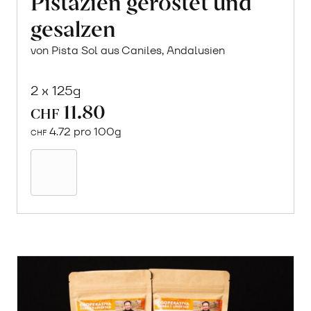
Pistazien geröstet und
gesalzen
von Pista Sol aus Caniles, Andalusien
2 x 125g
11.80
CHF
4.72 pro 100g
CHF
In
den
Warenkorb