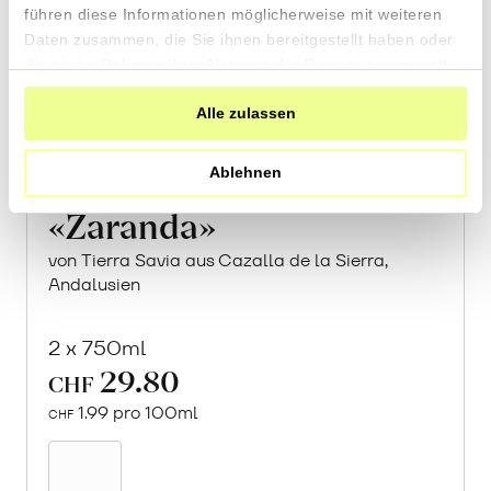
führen diese Informationen möglicherweise mit weiteren
Daten zusammen, die Sie ihnen bereitgestellt haben oder
die sie im Rahmen Ihrer Nutzung der Dienste gesammelt
haben.
Alle zulassen
Ablehnen
«Zaranda»
von Tierra Savia aus Cazalla de la Sierra,
Andalusien
2 x 750ml
29.80
CHF
1.99 pro 100ml
CHF
In
den
Warenkorb