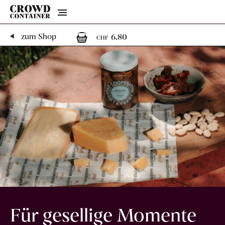
Menu
1
1 Artikel im Warenk
zum Shop
6.80
CHF
Für gesellige Momente