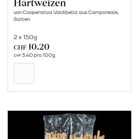
Hartweizen
von Cooperativa Valdibella aus Camporeale,
Sizilien
2 x 150g
10.20
CHF
3.40 pro 100g
CHF
Mehr
über
Crock
aus
«Timilia»
Hartweizen
erfahren