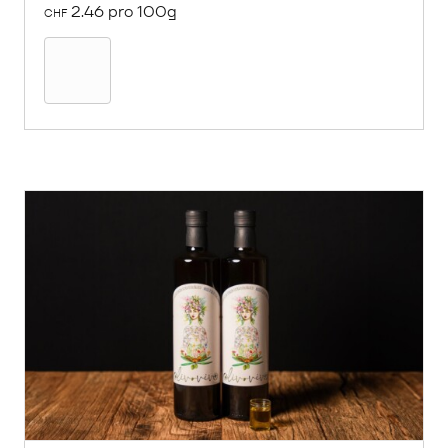
2.46 pro 100g
CHF
In
den
Warenkorb