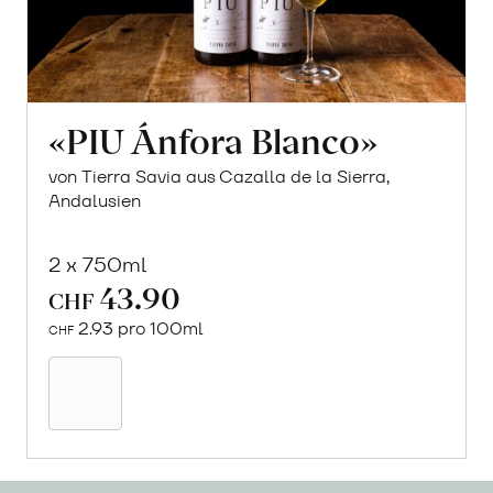
«PIU Ánfora Blanco»
von Tierra Savia aus Cazalla de la Sierra,
Andalusien
2 x 750ml
43.90
CHF
2.93 pro 100ml
CHF
In
den
Warenkorb