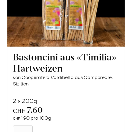
Bastoncini aus «Timilia»
Hartweizen
von Cooperativa Valdibella aus Camporeale,
Sizilien
2 x 200g
7.60
CHF
1.90 pro 100g
CHF
In
den