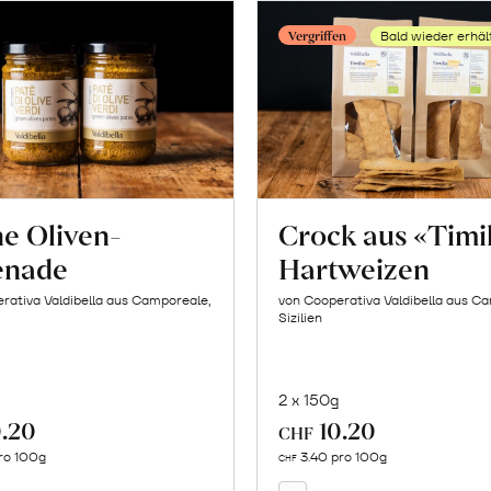
Vergriffen
Bald wieder erhäl
e Oliven-
Crock aus «Timi
enade
Hartweizen
rativa Valdibella aus Camporeale,
von Cooperativa Valdibella aus C
Sizilien
2 x 150g
.20
10.20
In
CHF
Mehr
den
ro 100g
3.40 pro 100g
über
CHF
Warenkorb
Crock