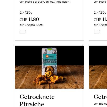
von Pista Sol aus Caniles, Andalusien
von Pista
2 x 125g
2 x 125g
11.80
11
In
CHF
CHF
den
4.72 pro 100g
4.72 p
CHF
CHF
Warenkorb
Getrocknete
Getr
Pfirsiche
von Biole