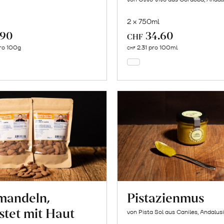
2 x 750ml
.90
34.60
In
In
CHF
den
den
ro 100g
2.31 pro 100ml
CHF
Warenkorb
Warenkorb
mandeln,
Pistazienmus
stet mit Haut
von Pista Sol aus Caniles, Andalus