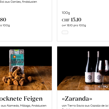
 Sol aus Caniles, Andalusien
100g
.80
15.10
In
In
CHF
den
den
ro 100g
15.10 pro 100g
CHF
Warenkorb
Warenkorb
ocknete Feigen
«Zaranda»
s aus Alameda, Málaga, Andalusien
von Tierra Savia aus Cazalla de la 