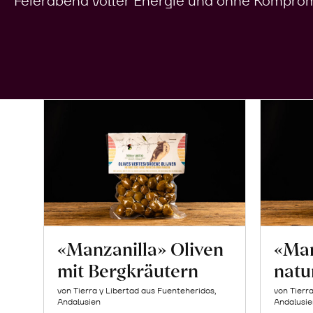
Feierabend voller Energie und ohne Komprom
«Manzanilla» Oliven
«Man
mit Bergkräutern
natu
von Tierra y Libertad aus Fuenteheridos,
von Tierr
Andalusien
Andalusie