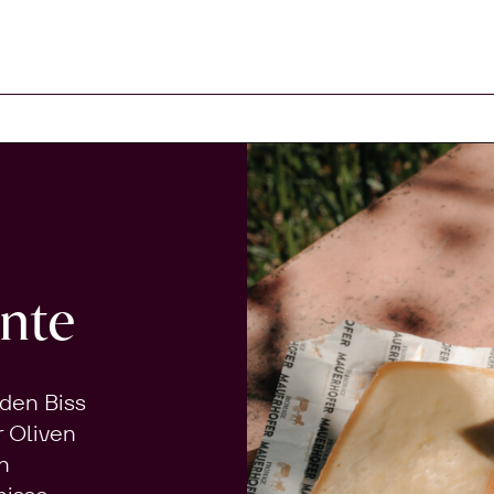
arenkorb
nte
 den Biss
r Oliven
n