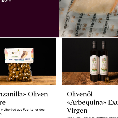
isse.
zanilla» Oliven
Olivenöl
re
«Arbequina» Ext
Virgen
a y Libertad aus Fuenteheridos,
n
von Olivo Vivo aus Córdoba, Andal