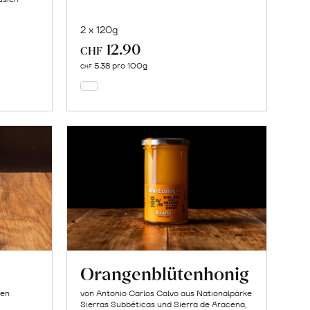
2 x 120g
12.90
In
CHF
den
5.38 pro 100g
CHF
Warenkorb
Orangenblütenhonig
ien
von Antonio Carlos Calvo aus Nationalpärke
Sierras Subbéticas und Sierra de Aracena,