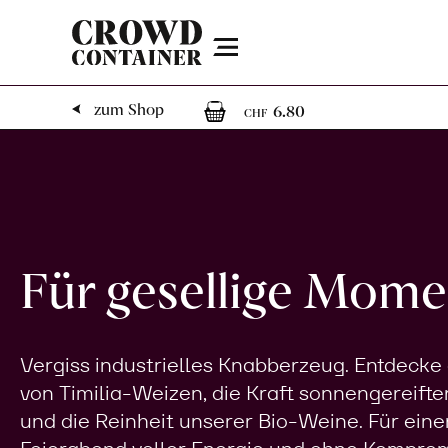
Menu
1
1 Artikel im W
zum Shop
6.80
CHF
Für gesellige Mome
Vergiss industrielles Knabberzeug. Entdecke
von Timilia-Weizen, die Kraft sonnengereifte
und die Reinheit unserer Bio-Weine. Für eine