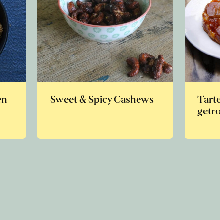
en
Sweet & Spicy Cashews
Tarte
getr