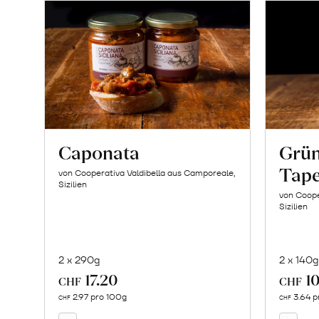
Caponata
Grün
Tap
von Cooperativa Valdibella aus Camporeale,
Sizilien
von Coope
Sizilien
2 x 290g
2 x 140g
17.20
10
In
CHF
CHF
den
2.97 pro 100g
3.64 p
CHF
CHF
Warenkorb