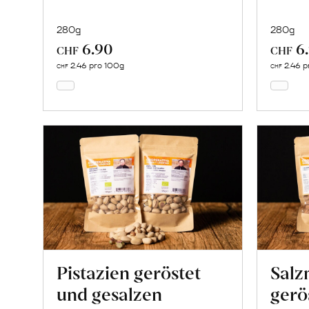
280g
280g
6.90
6
In
CHF
CHF
den
2.46 pro 100g
2.46 p
CHF
CHF
Warenkorb
Pistazien geröstet
Salz
und gesalzen
gerö