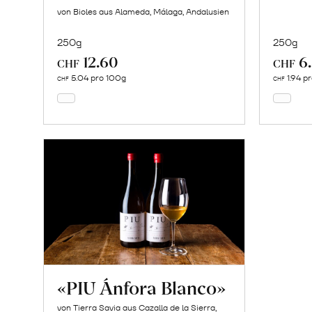
von Bioles aus Alameda, Málaga, Andalusien
250g
250g
12.60
6
In
CHF
CHF
den
5.04 pro 100g
1.94 p
CHF
CHF
Warenkorb
«PIU Ánfora Blanco»
von Tierra Savia aus Cazalla de la Sierra,