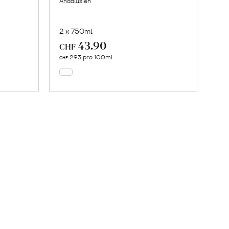
Andalusien
2 x 750ml
43.90
In
CHF
den
2.93 pro 100ml
CHF
Warenkorb