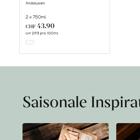
Andalusien
2 x 750ml
43.90
In
CHF
den
2.93 pro 100ml
CHF
Warenkorb
Saisonale Inspir