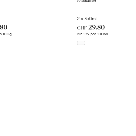
Andalusien
2 x 750ml
.80
29.80
In
In
CHF
den
den
ro 100g
1.99 pro 100ml
CHF
Warenkorb
Warenkorb