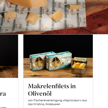
Makrelenfilets in
ra
Olivenöl
von Fischereivereinigung «Asprocasur» aus
Isla Cristina, Andalusien
usien