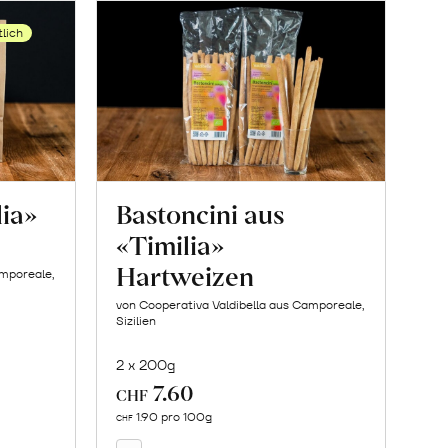
tlich
lia»
Bastoncini aus
«Timilia»
Hartweizen
amporeale,
von Cooperativa Valdibella aus Camporeale,
Sizilien
2 x 200g
7.60
In
CHF
den
1.90 pro 100g
CHF
Warenkorb