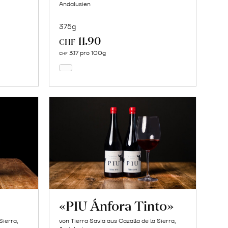
Andalusien
375g
11.90
In
CHF
den
3.17 pro 100g
CHF
Warenkorb
«PIU Ánfora Tinto»
Sierra,
von Tierra Savia aus Cazalla de la Sierra,