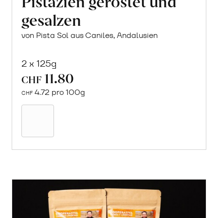
Pistazien geröstet und
gesalzen
von Pista Sol aus Caniles, Andalusien
2 x 125g
11.80
CHF
4.72 pro 100g
CHF
In
den
Warenkorb