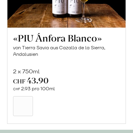
«PIU Ánfora Blanco»
von Tierra Savia aus Cazalla de la Sierra,
Andalusien
2 x 750ml
43.90
CHF
2.93 pro 100ml
CHF
In
den
Warenkorb