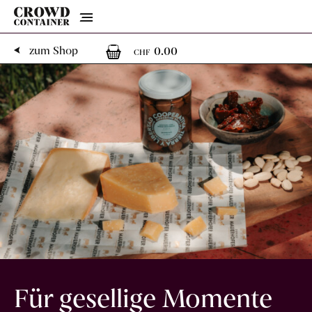
Menu
0
0 Artikel im Warenk
zum Shop
0.00
CHF
Für gesellige Momente