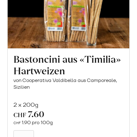
Bastoncini aus «Timilia»
Hartweizen
von Cooperativa Valdibella aus Camporeale,
Sizilien
2 x 200g
7.60
CHF
1.90 pro 100g
CHF
In
den