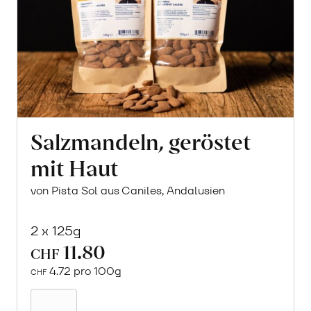
Salzmandeln, geröstet
mit Haut
von Pista Sol aus Caniles, Andalusien
2 x 125g
11.80
CHF
4.72 pro 100g
CHF
In
den
Warenkorb