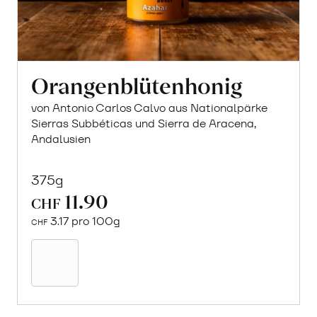
Orangenblütenhonig
von Antonio Carlos Calvo aus Nationalpärke
Sierras Subbéticas und Sierra de Aracena,
Andalusien
375g
11.90
CHF
3.17 pro 100g
CHF
In
den
Warenkorb