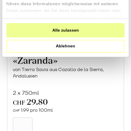
führen diese Informationen möglicherweise mit weiteren
Daten zusammen, die Sie ihnen bereitgestellt haben oder
die sie im Rahmen Ihrer Nutzung der Dienste gesammelt
haben.
Alle zulassen
Ablehnen
«Zaranda»
von Tierra Savia aus Cazalla de la Sierra,
Andalusien
2 x 750ml
29.80
CHF
1.99 pro 100ml
CHF
In
den
Warenkorb