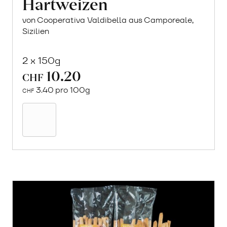
Hartweizen
von Cooperativa Valdibella aus Camporeale,
Sizilien
2 x 150g
10.20
CHF
3.40 pro 100g
CHF
Mehr
über
Crock
aus
«Timilia»
Hartweizen
erfahren