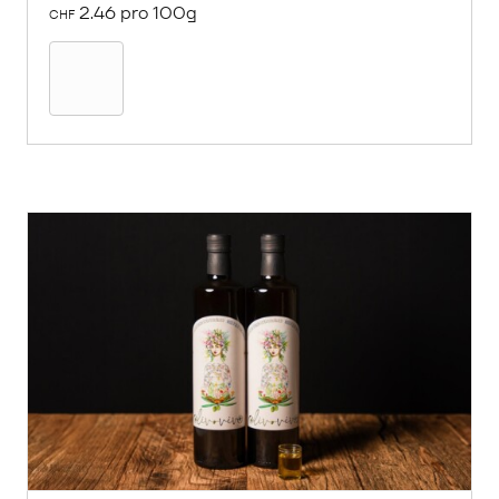
2.46 pro 100g
CHF
In
den
Warenkorb