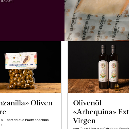
isse.
zanilla» Oliven
Olivenöl
re
«Arbequina» Ext
Virgen
a y Libertad aus Fuenteheridos,
n
von Olivo Vivo aus Córdoba, Andal