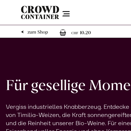
Menu
1
1 Artikel im W
zum Shop
10.20
CHF
Für gesellige Mome
Vergiss industrielles Knabberzeug. Entdecke
von Timilia-Weizen, die Kraft sonnengereifte
und die Reinheit unserer Bio-Weine. Für eine