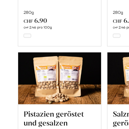
280g
280g
6.90
6
In
CHF
CHF
den
2.46 pro 100g
2.46 p
CHF
CHF
Warenkorb
Pistazien geröstet
Salz
und gesalzen
gerö