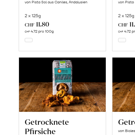
von Pista Sol aus Caniles, Andalusien
von Pista
2 x 125g
2 x 125g
11.80
11
In
CHF
CHF
den
4.72 pro 100g
4.72 p
CHF
CHF
Warenkorb
Getrocknete
Getr
Pfirsiche
von Biole