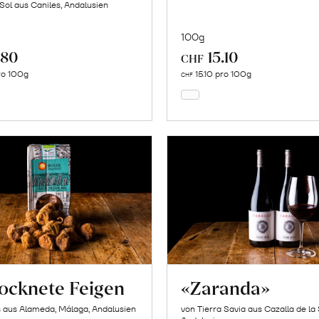
 Sol aus Caniles, Andalusien
100g
.80
15.10
In
In
CHF
den
den
ro 100g
15.10 pro 100g
CHF
Warenkorb
Warenkorb
ocknete Feigen
«Zaranda»
s aus Alameda, Málaga, Andalusien
von Tierra Savia aus Cazalla de la 