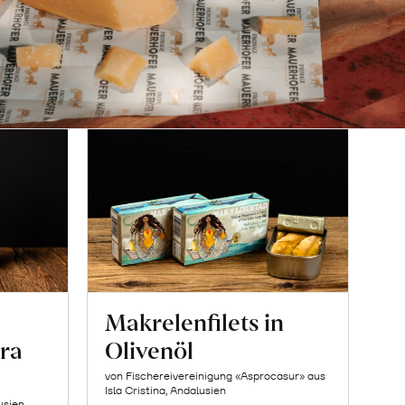
Makrelenfilets in
ra
Olivenöl
von Fischereivereinigung «Asprocasur» aus
Isla Cristina, Andalusien
usien