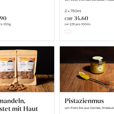
2 x 750ml
.90
34.60
In
In
CHF
den
den
ro 100g
2.31 pro 100ml
CHF
Warenkorb
Warenkorb
mandeln,
Pistazienmus
stet mit Haut
von Pista Sol aus Caniles, Andalus