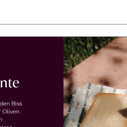
arenkorb
nte
 den Biss
r Oliven
n