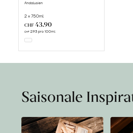
Andalusien
2 x 750ml
43.90
In
CHF
den
2.93 pro 100ml
CHF
Warenkorb
Saisonale Inspir