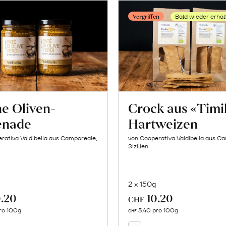
Vergriffen
Bald wieder erhäl
e Oliven-
Crock aus «Timi
enade
Hartweizen
rativa Valdibella aus Camporeale,
von Cooperativa Valdibella aus C
Sizilien
2 x 150g
.20
10.20
In
CHF
Mehr
den
ro 100g
3.40 pro 100g
über
CHF
Warenkorb
Crock