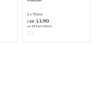
Andalusien
2 x 750ml
43.90
In
CHF
den
2.93 pro 100ml
CHF
Warenkorb