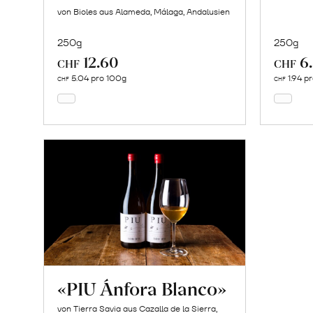
von Bioles aus Alameda, Málaga, Andalusien
250g
250g
12.60
6
In
CHF
CHF
den
5.04 pro 100g
1.94 p
CHF
CHF
Warenkorb
«PIU Ánfora Blanco»
von Tierra Savia aus Cazalla de la Sierra,