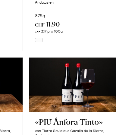
Andalusien
375g
11.90
In
CHF
den
3.17 pro 100g
CHF
Warenkorb
«PIU Ánfora Tinto»
Sierra,
von Tierra Savia aus Cazalla de la Sierra,