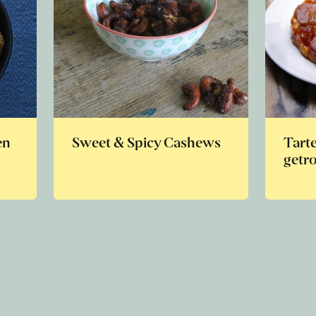
en
Sweet & Spicy Cashews
Tarte
getr