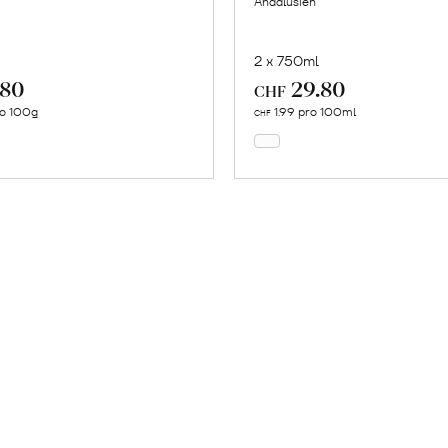
Andalusien
2 x 750ml
.80
29.80
In
In
CHF
den
den
ro 100g
1.99 pro 100ml
CHF
Warenkorb
Warenkorb