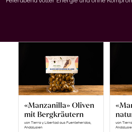
Feierabend voller Energie und ohne Komprom
«Manzanilla» Oliven
«Man
mit Bergkräutern
natu
von Tierra y Libertad aus Fuenteheridos,
von Tierr
Andalusien
Andalusie