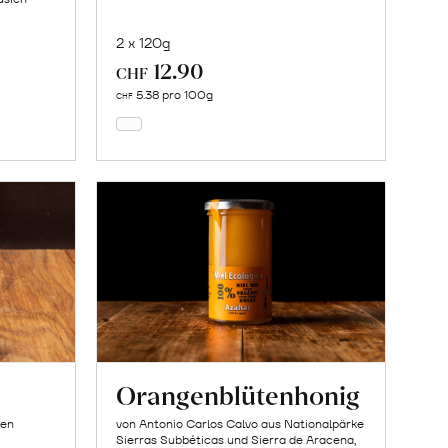
2 x 120g
12.90
In
CHF
den
5.38 pro 100g
CHF
Warenkorb
Orangenblütenhonig
ien
von Antonio Carlos Calvo aus Nationalpärke
Sierras Subbéticas und Sierra de Aracena,