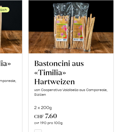
tlich
lia»
Bastoncini aus
«Timilia»
Hartweizen
amporeale,
von Cooperativa Valdibella aus Camporeale,
Sizilien
2 x 200g
7.60
In
CHF
den
1.90 pro 100g
CHF
Warenkorb