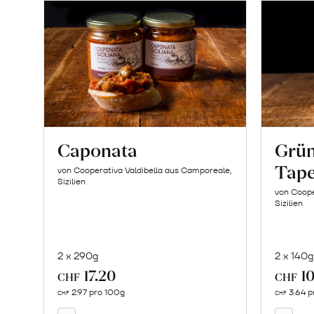
Caponata
Grün
Tap
von Cooperativa Valdibella aus Camporeale,
Sizilien
von Coope
Sizilien
2 x 290g
2 x 140g
17.20
10
In
CHF
CHF
den
2.97 pro 100g
3.64 p
CHF
CHF
Warenkorb