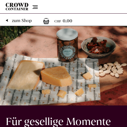
Menu
0
0 Artikel im Warenk
zum Shop
0.00
CHF
Für gesellige Momente