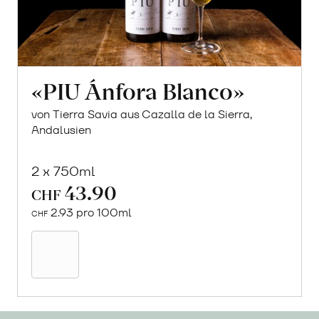
«PIU Ánfora Blanco»
von Tierra Savia aus Cazalla de la Sierra,
Andalusien
2 x 750ml
43.90
CHF
2.93 pro 100ml
CHF
In
den
Warenkorb