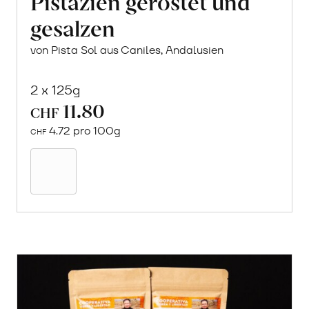
Pistazien geröstet und
gesalzen
von Pista Sol aus Caniles, Andalusien
2 x 125g
11.80
CHF
4.72 pro 100g
CHF
In
den
Warenkorb