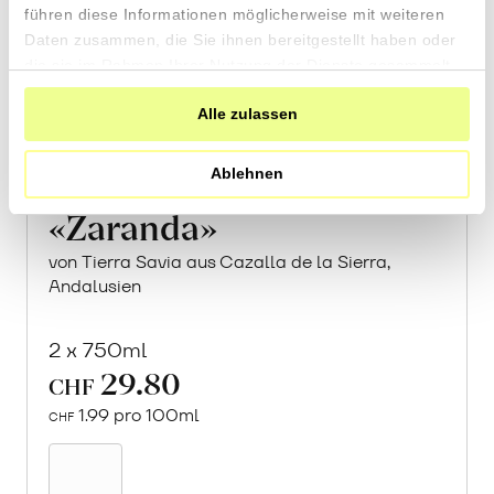
führen diese Informationen möglicherweise mit weiteren
Daten zusammen, die Sie ihnen bereitgestellt haben oder
die sie im Rahmen Ihrer Nutzung der Dienste gesammelt
haben.
Alle zulassen
Ablehnen
«Zaranda»
von Tierra Savia aus Cazalla de la Sierra,
Andalusien
2 x 750ml
29.80
CHF
1.99 pro 100ml
CHF
In
den
Warenkorb