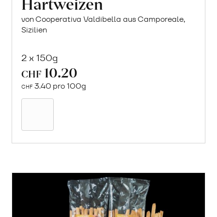
Hartweizen
von Cooperativa Valdibella aus Camporeale,
Sizilien
2 x 150g
10.20
CHF
3.40 pro 100g
CHF
Mehr
über
Crock
aus
«Timilia»
Hartweizen
erfahren