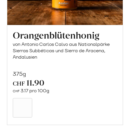
Orangenblütenhonig
von Antonio Carlos Calvo aus Nationalpärke
Sierras Subbéticas und Sierra de Aracena,
Andalusien
375g
11.90
CHF
3.17 pro 100g
CHF
In
den
Warenkorb