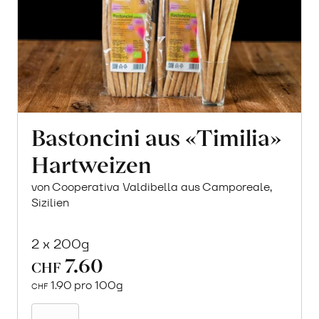
Bastoncini aus «Timilia»
Hartweizen
von Cooperativa Valdibella aus Camporeale,
Sizilien
2 x 200g
7.60
CHF
1.90 pro 100g
CHF
In
den