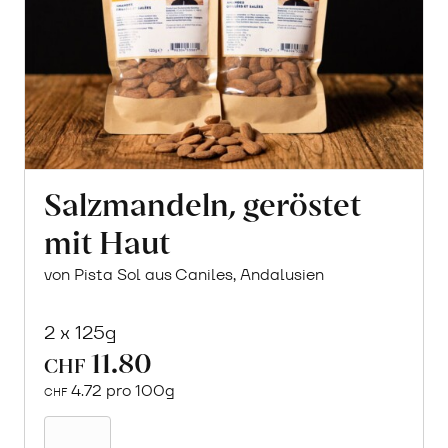
Salzmandeln, geröstet
mit Haut
von Pista Sol aus Caniles, Andalusien
2 x 125g
11.80
CHF
4.72 pro 100g
CHF
In
den
Warenkorb