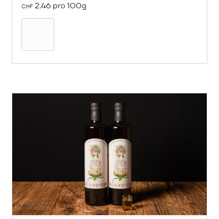
2.46 pro 100g
CHF
In
den
Warenkorb