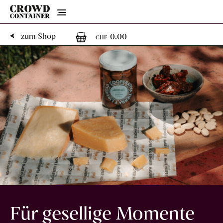
Menu
0
0 Artikel im Warenk
zum Shop
0.00
CHF
Für gesellige Momente