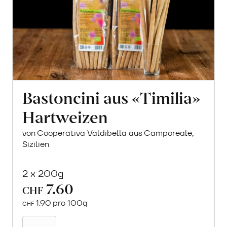
Bastoncini aus «Timilia»
Hartweizen
von Cooperativa Valdibella aus Camporeale,
Sizilien
2 x 200g
7.60
CHF
1.90 pro 100g
CHF
In
den