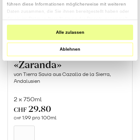
führen diese Informationen möglicherweise mit weiteren
Daten zusammen, die Sie ihnen bereitgestellt haben oder
die sie im Rahmen Ihrer Nutzung der Dienste gesammelt
haben.
Alle zulassen
Ablehnen
«Zaranda»
von Tierra Savia aus Cazalla de la Sierra,
Andalusien
2 x 750ml
29.80
CHF
1.99 pro 100ml
CHF
In
den
Warenkorb