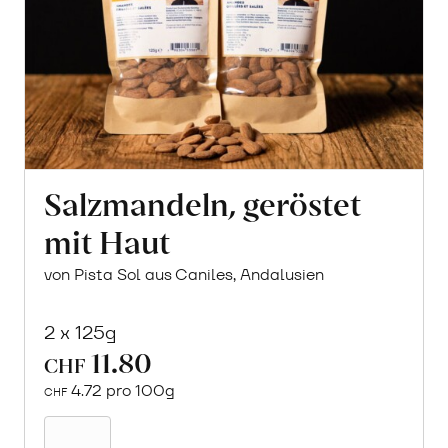
Salzmandeln, geröstet
mit Haut
von Pista Sol aus Caniles, Andalusien
2 x 125g
11.80
CHF
4.72 pro 100g
CHF
In
den
Warenkorb