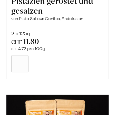
Pistazien geröstet und
gesalzen
von Pista Sol aus Caniles, Andalusien
2 x 125g
11.80
CHF
4.72 pro 100g
CHF
In
den
Warenkorb