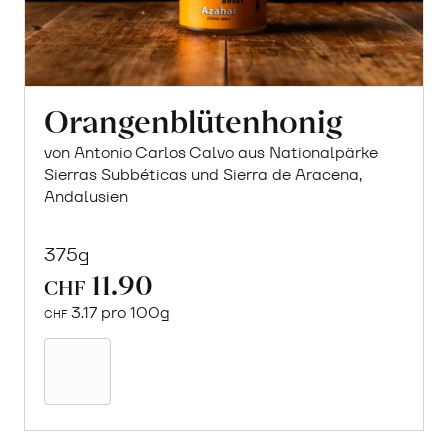
Orangenblütenhonig
von Antonio Carlos Calvo aus Nationalpärke
Sierras Subbéticas und Sierra de Aracena,
Andalusien
375g
11.90
CHF
3.17 pro 100g
CHF
In
den
Warenkorb