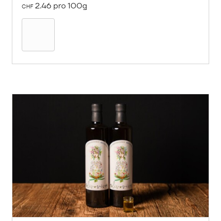
2.46 pro 100g
CHF
In
den
Warenkorb