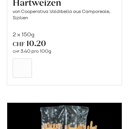
Hartweizen
von Cooperativa Valdibella aus Camporeale,
Sizilien
2 x 150g
10.20
CHF
3.40 pro 100g
CHF
Mehr
über
Crock
aus
«Timilia»
Hartweizen
erfahren