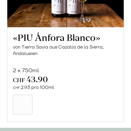
«PIU Ánfora Blanco»
von Tierra Savia aus Cazalla de la Sierra,
Andalusien
2 x 750ml
43.90
CHF
2.93 pro 100ml
CHF
In
den
Warenkorb