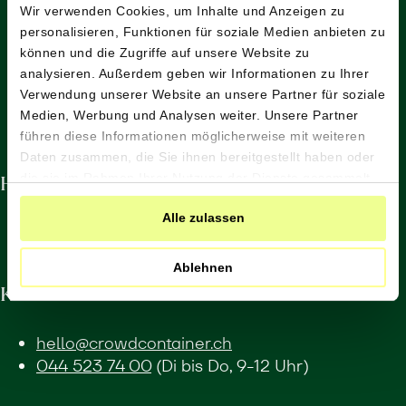
Wir verwenden Cookies, um Inhalte und Anzeigen zu
Crowd Container
personalisieren, Funktionen für soziale Medien anbieten zu
Impressum & Disclaimer
können und die Zugriffe auf unsere Website zu
AGB
analysieren. Außerdem geben wir Informationen zu Ihrer
Verwendung unserer Website an unsere Partner für soziale
Jobs
Medien, Werbung und Analysen weiter. Unsere Partner
führen diese Informationen möglicherweise mit weiteren
Daten zusammen, die Sie ihnen bereitgestellt haben oder
Hilfe
die sie im Rahmen Ihrer Nutzung der Dienste gesammelt
haben.
Alle zulassen
Häufig gestellte Fragen
Ablehnen
Kontakt
hello@crowdcontainer.ch
044 523 74 00
(Di bis Do, 9-12 Uhr)