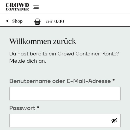
Menu
0
0 Artikel im Warenkorb
Shop
0.00
CHF
Willkommen zurück
Du hast bereits ein Crowd Container-Konto?
Melde dich an.
Erfor
Benutzername oder E-Mail-Adresse
*
Erforderlich
Passwort
*