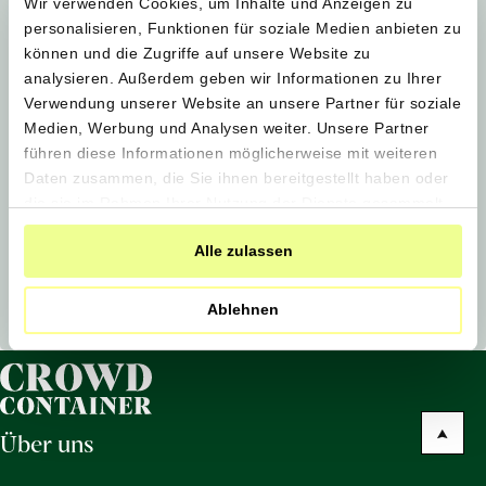
Wir verwenden Cookies, um Inhalte und Anzeigen zu
personalisieren, Funktionen für soziale Medien anbieten zu
können und die Zugriffe auf unsere Website zu
Erforderlich
Passwort
*
analysieren. Außerdem geben wir Informationen zu Ihrer
Verwendung unserer Website an unsere Partner für soziale
Medien, Werbung und Analysen weiter. Unsere Partner
führen diese Informationen möglicherweise mit weiteren
Durch die Erstellung des Kontos akzeptierst du
Daten zusammen, die Sie ihnen bereitgestellt haben oder
unsere
allgemeinen Geschäftsbedingungen
und
die sie im Rahmen Ihrer Nutzung der Dienste gesammelt
unsere
Datenschutzerklärung
. Herzlichen Dank.
haben.
Alle zulassen
Neues Kundenkonto anlegen
Ablehnen
Über uns