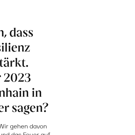
n, dass
ilienz
ärkt.
r 2023
nhain in
er sagen?
 Wir gehen davon
und das Feuer auf