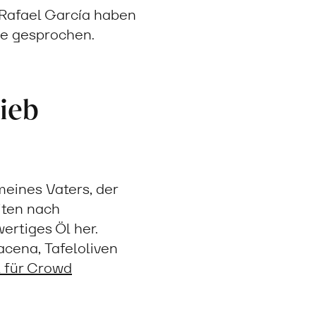
 Rafael García haben
ve gesprochen.
rieb
eines Vaters, der
iten nach
ertiges Öl her.
acena, Tafeloliven
l für Crowd